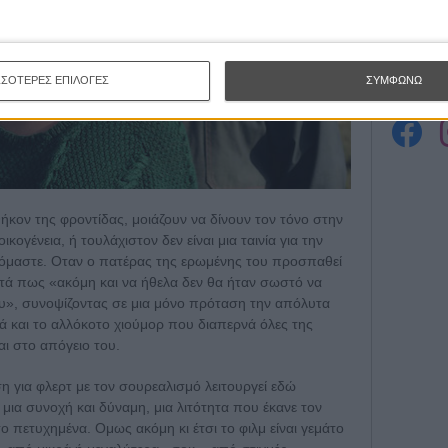
Εγγράψου 
ΣΣΟΤΕΡΕΣ ΕΠΙΛΟΓΕΣ
ΣΥΜΦΩΝΩ
Θέλω ν
θήκον της φροντίδας, μοιάζουν να δίνουν τον τόνο στην
 οικογένεια, ή τουλάχιστον δεν είναι μια ταινία για την
ζόμαστε. Οταν ο πατέρας της ερωμένης του προσπαθεί
αντά πως «ακόμη και να ήθελα δεν θα ήταν σωστό να
υ», συνοψίζοντας σε μια μόνο πρόταση την απόλυτα
λά και το αλλόκοτο χιούμορ που διαπερνά όλες της
αι στο απόγειο του.
η για φλερτ με τον σουρεαλισμό λειτουργεί εδώ
 μια συνοχή και δύναμη, μια λιτότητα που έκανε τον
ο πετυχημένα. Ομως ακόμη κι έτσι το φιλμ είναι γεμάτο