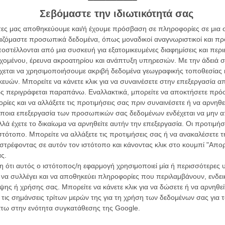
L’ Affaire
Ζαν-Πολ 
Σεβόμαστε την ιδιωτικότητά σας
ην ιστορία να ακούγεται σαν ένα τυπικό «βουκολικό»
άτες μας αποθηκεύουμε και/ή έχουμε πρόσβαση σε πληροφορίες σε μια
 Γκιροντί δεν θα μπορούσαν να στείλουν την ταινία σε
ργαζόμαστε προσωπικά δεδομένα, όπως μοναδικοί αναγνωριστικοί και 
 από το τρίο των βασικών αυτών ηρώων, στην ιστορία
στέλλονται από μια συσκευή για εξατομικευμένες διαφημίσεις και περ
 Λεό φιλοδοξεί να κάνει ηθοποιό κι ο ηλικιωμένος
εχομένου, έρευνα ακροατηρίου και ανάπτυξη υπηρεσιών.
Με την άδειά σα
 σχέση που θα μπορούσε να είναι και ερωτική, αλλά και
χεται να χρησιμοποιήσουμε ακριβή δεδομένα γεωγραφικής τοποθεσίας 
Οδύσ
ταμού και αφουγκράζεται τους ανθρώπους και την φύση.
ών. Μπορείτε να κάνετε κλικ για να συναινέσετε στην επεξεργασία απ
Save
ς περιγράφεται παραπάνω. Εναλλακτικά, μπορείτε να αποκτήσετε πρό
Καμπ
έν Γκιροντί παραμένει όρθιος
ίες και να αλλάξετε τις προτιμήσεις σας πριν συναινέσετε ή να αρνηθεί
ποια επεξεργασία των προσωπικών σας δεδομένων ενδέχεται να μην απ
Ο Τζ
λά έχετε το δικαίωμα να αρνηθείτε αυτήν την επεξεργασία. Οι προτιμήσ
διαπ
ιστότοπο. Μπορείτε να αλλάξετε τις προτιμήσεις σας ή να ανακαλέσετε
στρέφοντας σε αυτόν τον ιστότοπο και κάνοντας κλικ στο κουμπί "Απ
10 κ
ς.
τον 
 ότι αυτός ο ιστότοπος/η εφαρμογή χρησιμοποιεί μία ή περισσότερες 
Spid
ι να συλλέγει και να αποθηκεύει πληροφορίες που περιλαμβάνουν, ενδεικ
ης ή χρήσης σας. Μπορείτε να κάνετε κλικ για να δώσετε ή να αρνηθε
 τις σημάνσεις τρίτων μερών της για τη χρήση των δεδομένων σας για
άτω στην ενότητα συγκατάθεσης της Google.