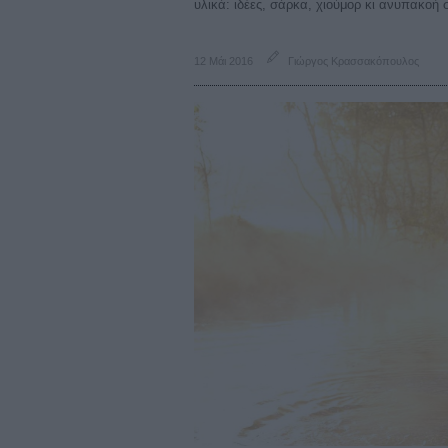
υλικά: ιδέες, σάρκα, χιούμορ κι ανυπακοή
12 Μάι 2016
Γιώργος Κρασσακόπουλος