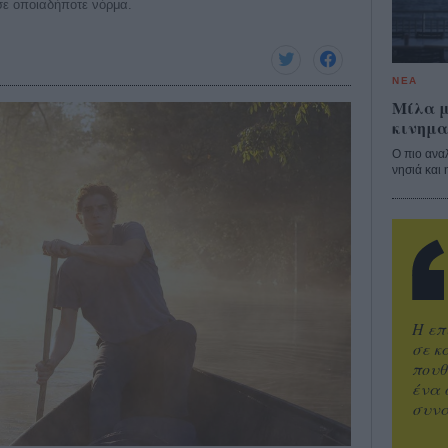
 σε οποιαδήποτε νόρμα.
ΝΕΑ
Μίλα μ
κινημα
Ο πιο ανα
νησιά και 
Η επ
σε κ
πουθ
ένα 
συνα