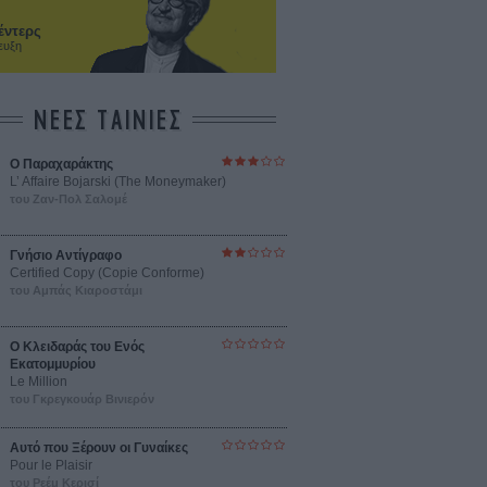
έντερς
ευξη
ΝΕΕΣ ΤΑΙΝΙΕΣ
Ο Παραχαράκτης
L’ Affaire Bojarski (The Moneymaker)
του Ζαν-Πολ Σαλομέ
Γνήσιο Αντίγραφο
Certified Copy (Copie Conforme)
του Αμπάς Κιαροστάμι
Ο Κλειδαράς του Ενός
Εκατομμυρίου
Le Million
του Γκρεγκουάρ Βινιερόν
Αυτό που Ξέρουν οι Γυναίκες
Pour le Plaisir
του Ρεέμ Κερισί