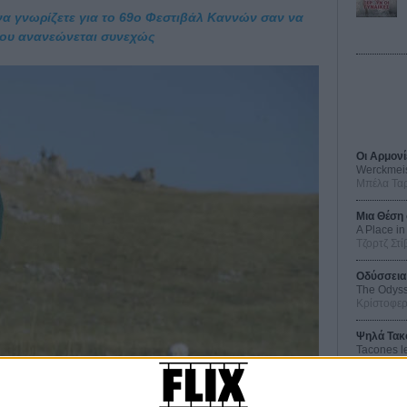
να γνωρίζετε για το 69ο Φεστιβάλ Καννών σαν να
x που ανανεώνεται συνεχώς
Οι Αρμονί
Werckmei
Μπέλα Τα
Μια Θέση 
A Place in
Τζορτζ Στί
Οδύσσεια
The Odys
Κρίστοφε
Ψηλά Τακ
Tacones l
Πέδρο Αλ
Ο Παραχα