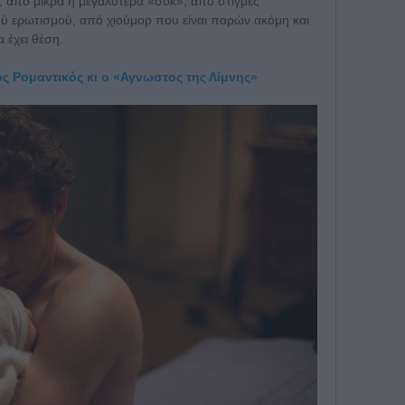
, από μικρά ή μεγαλύτερα «σοκ», από στιγμές
ύ ερωτισμού, από χιούμορ που είναι παρών ακόμη και
α έχει θέση.
ος Ρομαντικός κι ο «Αγνωστος της Λίμνης»