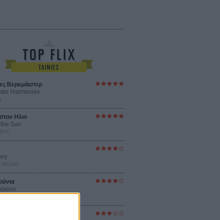
ες Βερκμάιστερ
ster Harmonies
ρ
στον Ηλιο
 the Sun
βενς
sey
ρ Νόλαν
ούνια
ejanos
μοδόβαρ
ράκτης