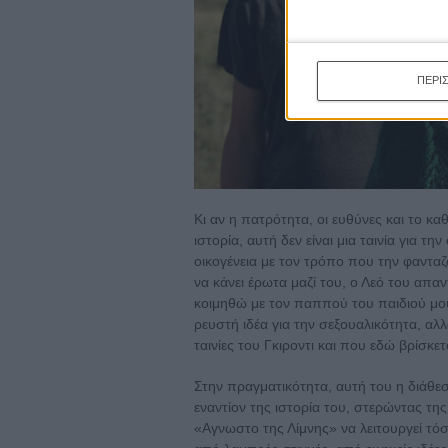
ΠΕΡΙ
Κι αν η πατρότητα, οι ευθύνες και το κα
ιστορία, αυτή δεν είναι μια ταινία για την
οικογένεια με τον τρόπο που την φαντα
να κάνει έρωτα μαζί του, ο Λεό του απ
κοιμηθώ με τον παππού του παιδιού μο
ρευστή ιδέα για την σεξουαλικότητα, αλ
ταινίες του Γκιροντι και που εδώ βρίσκετ
Στην πραγματικότητα, αυτή του η διάθεσ
εναντίον της ιστορία του, στερώντας της
«Αγνωστο της Λίμνης» να λειτουργεί τόσ