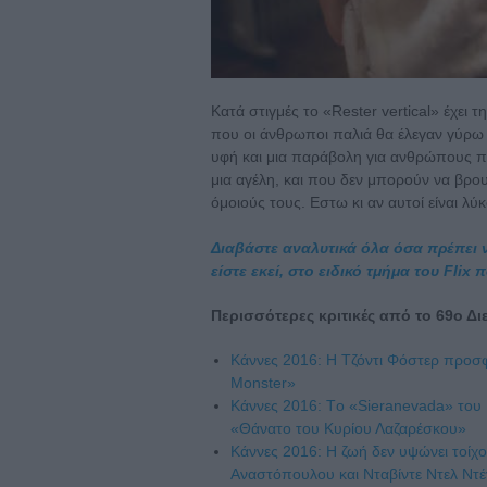
Κατά στιγμές το «Rester vertical» έχει 
που οι άνθρωποι παλιά θα έλεγαν γύρω α
υφή και μια παράβολη για ανθρώπους π
μια αγέλη, και που δεν μπορούν να βρο
όμοιούς τους. Εστω κι αν αυτοί είναι λύκο
Διαβάστε αναλυτικά όλα όσα πρέπει 
είστε εκεί, στο ειδικό τμήμα του Fli
Περισσότερες κριτικές από το 69ο Δ
Κάννες 2016: Η Τζόντι Φόστερ προσφ
Monster»
Κάννες 2016: Tο «Sieranevada» του 
«Θάνατο του Κυρίου Λαζαρέσκου»
Κάννες 2016: Η ζωή δεν υψώνει τοίχ
Αναστόπουλου και Νταβίντε Ντελ Ντ