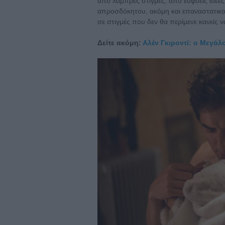
από λαμπρές στιγμές, από ευφυείς ιδέες
απροσδόκητου, ακόμη και επαναστατικο
σε στιγμές που δεν θα περίμενε κανείς ν
Δείτε ακόμη:
Αλέν Γκιροντί: ο Μεγάλ