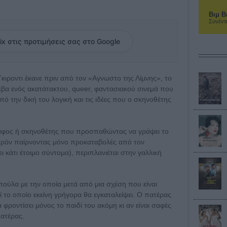
Βιμ Β
Συνέντ
ix στις προτιμήσεις σας στο Google
 Γκιροντι έκανε πριν από τον «Αγνωστο της Λίμνης», το
φλέβα ενός ακατάτακτου, queer, φαντασιακού σινεμά που
ό την δική του λογική και τις ιδέες που ο σκηνοθέτης
γράφος ή σκηνοθέτης που προσπαθώντας να γράψει το
παρόν παίρνοντας μόνο προκαταβολές από τον
κάτι έτοιμο σύντομα), περιπλανιέται στην γαλλική
πούλα με την οποία μετά από μια σχέση που είναι
ί το οποίο εκείνη γρήγορα θα εγκαταλείψει. Ο πατέρας
α φροντίσει μόνος το παιδί του ακόμη κι αν είναι σαφές
πατέρας.