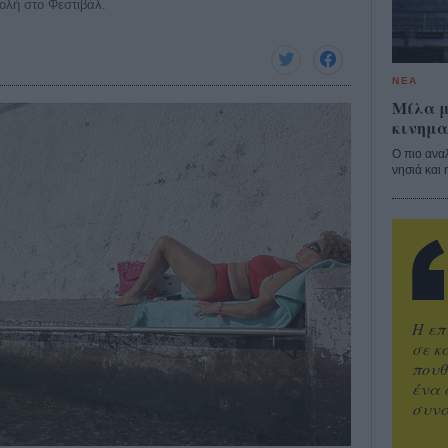
βολή στο Φεστιβάλ.
ΝΕΑ
Μίλα μ
κινημα
Ο πιο ανα
νησιά και 
Η επ
σε κ
πουθ
ένα 
συνα