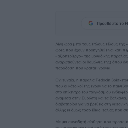
Προσθέστε το Fl
Λίγη ώρα μετά τους τίτλους τέλους της 
ώρες που έχουν προηγηθεί είναι κάτι π
«αξιοπερίεργο» της μοναδικής παραλία
αναρωτιούνται οι θαμώνες της) όπου ένας
παράδοση που κρατάει χρόνια.
Οχι τυχαία, η παραλία Pedocin βρίσκετα
που οι κάτοικοί της έχουν να το παινεύ
στο επίκεντρο του παγκόσμιου ενδιαφέρ
ανάμεσα στην Ευρώπη και τα Βαλκάνια, 
διαβατηρίου για να βρεθείς στη γειτονικ
άλλης κι όμως τόσο ίδιας Ιταλίας που συ
Mε μια συνειδητή αίσθηση που προσομο
του ντοκιμαντέρ μετά από τρεις ταινίε