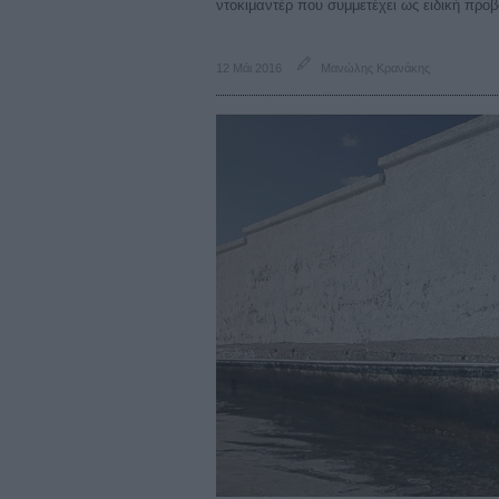
ντοκιμαντέρ που συμμετέχει ως ειδική προ
12 Μάι 2016
Μανώλης Κρανάκης