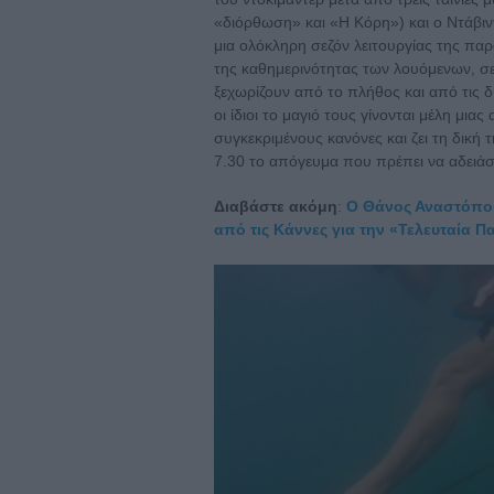
«διόρθωση» και «Η Κόρη») και ο Ντάβι
μια ολόκληρη σεζόν λειτουργίας της παρ
της καθημερινότητας των λουόμενων, 
ξεχωρίζουν από το πλήθος και από τις δ
οι ίδιοι το μαγιό τους γίνονται μέλη μια
συγκεκριμένους κανόνες και ζει τη δική 
7.30 το απόγευμα που πρέπει να αδειάσε
Διαβάστε ακόμη
:
Ο Θάνος Αναστόπουλ
από τις Κάννες για την «Τελευταία Π