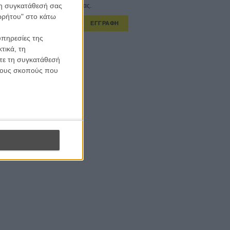
 τη συγκατάθεσή σας
στο εβδομαδιαίο newsletter μας.
ορρήτου" στο κάτω
ΕΓΓΡΑΦΗ
υπηρεσίες της
α λαμβάνω τα newsletter σας.
τικά, τη
ίτε τη συγκατάθεσή
 τους σκοπούς που