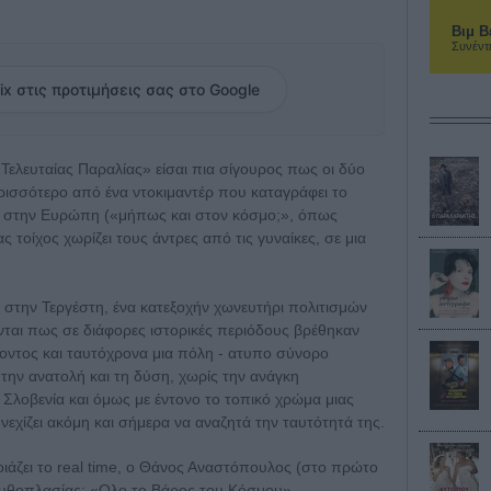
Βιμ Β
Συνέντ
ix στις προτιμήσεις σας στο Google
«Τελευταίας Παραλίας» είσαι πια σίγουρος πως οι δύο
ερισσότερο από ένα ντοκιμαντέρ που καταγράφει το
ς στην Ευρώπη («μήπως και στον κόσμο;», όπως
 τοίχος χωρίζει τους άντρες από τις γυναίκες, σε μια
ι στην Τεργέστη, ένα κατεξοχήν χωνευτήρι πολιτισμών
ονται πως σε διάφορες ιστορικές περιόδους βρέθηκαν
οντος και ταυτόχρονα μια πόλη - ατυπο σύνορο
την ανατολή και τη δύση, χωρίς την ανάγκη
ή Σλοβενία και όμως με έντονο το τοπικό χρώμα μιας
νεχίζει ακόμη και σήμερα να αναζητά την ταυτότητά της.
ιάζει το real time, ο Θάνος Αναστόπουλος (στο πρώτο
ς μυθοπλασίας: «Ολο το Βάρος του Κόσμου»,