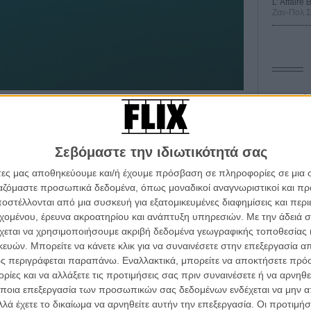
L’ Affaire
Ζαν-Πολ 
Οδύσ
ουν ένα τεράστιο φάσμα δραστηριοτήτων, λειτουργικών
των αλλά και θεωρητικών αναζητήσεων των λουόμενων.
Save
Καμπ
ο αυτόματο μηχάνημα ακύρωσης των εισιτηρίων που
Σεβόμαστε την ιδιωτικότητά σας
τα μέχρι τους «αλλοδαπούς» ναυαγοσώστες, οι ώρες
Ο Τζ
πό συζητήσεις κάθε είδους (από διαφωνίες για την
άτες μας αποθηκεύουμε και/ή έχουμε πρόσβαση σε πληροφορίες σε μια
διαπ
α συζυγικά απόρρητα χήρων και παντρεμένων), από
ργαζόμαστε προσωπικά δεδομένα, όπως μοναδικοί αναγνωριστικοί και 
μητέρα που θηλάζει το μωρό της, ο «βασιλιάς της
στέλλονται από μια συσκευή για εξατομικευμένες διαφημίσεις και περ
10 κ
 που ξέρει μόνο αυτός και κανείς άλλος) και κυρίως
τον 
εχομένου, έρευνα ακροατηρίου και ανάπτυξη υπηρεσιών.
Με την άδειά σα
αφικού folk που χωρίς δραματικές κορυφώσεις ή έντονο
χεται να χρησιμοποιήσουμε ακριβή δεδομένα γεωγραφικής τοποθεσίας 
Spid
ται μέσα σου σαν ένας χάρτης ενός κόσμου που
ών. Μπορείτε να κάνετε κλικ για να συναινέσετε στην επεξεργασία απ
ς καθημερινό.
ς περιγράφεται παραπάνω. Εναλλακτικά, μπορείτε να αποκτήσετε πρό
ίες και να αλλάξετε τις προτιμήσεις σας πριν συναινέσετε ή να αρνηθεί
νιστές της «Τελευταίας Παραλίας» είναι άνθρωποι
ποια επεξεργασία των προσωπικών σας δεδομένων ενδέχεται να μην απ
μους, τη διάλυση της Γιουγκοσλαβίας και τώρα την
λά έχετε το δικαίωμα να αρνηθείτε αυτήν την επεξεργασία. Οι προτιμήσ