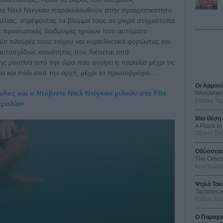
ντε Ντελ Ντέγκαν παρακολουθούν στην πραγματικότητα
αλίας, στρέφοντας το βλέμμα τους σε μικρά στιγμιότυπα
σε προσωπικές διαδρομές ηρώων που αυτόματα
ύο πλευρές τους τοίχου και κυριολεκτικά φορώντας και
ς αυτοσχέδιας κοινότητας που διέπεται από
της ρουτίνα από την ώρα που ανοίγει η παραλία μέχρι τις
ι και πάλι από την αρχή, μέχρι τα πρωτοβρόχια...
Οι Αρμονί
ος και ο Ντάβιντε Ντελ Ντέγκαν μιλούν στο Flix
Werckmei
Μπέλα Τα
αραλία»
Μια Θέση 
A Place in
Τζορτζ Στί
Οδύσσεια
The Odys
Κρίστοφε
Ψηλά Τακ
Tacones l
Πέδρο Αλ
Ο Παραχα