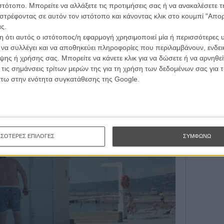
υ όταν τους ακούς να λένε ότι δεν θα ξαναφάνε ψάρια
ιστότοπο. Μπορείτε να αλλάξετε τις προτιμήσεις σας ή να ανακαλέσετε
Εγγράψου 
τώματα δεν τους κρίνεις ως κυνικούς ή αδιάφορους,
στρέφοντας σε αυτόν τον ιστότοπο και κάνοντας κλικ στο κουμπί "Απ
 ευαισθησία και το δικό τους τρόμο απέναντι σε μια νέα
ς.
περνά ή να τους αφήνει πίσω, εγκλωβισμένους με τη
 ότι αυτός ο ιστότοπος/η εφαρμογή χρησιμοποιεί μία ή περισσότερες 
της παραλίας που για όσους μήνες είναι ανοιχτή είναι
Θέλω ν
ι να συλλέγει και να αποθηκεύει πληροφορίες που περιλαμβάνουν, ενδεικ
ης ή χρήσης σας. Μπορείτε να κάνετε κλικ για να δώσετε ή να αρνηθε
 τις σημάνσεις τρίτων μερών της για τη χρήση των δεδομένων σας για
ραλία», ο Θάνος Αναστόπουλος μιλά για τον
άτω στην ενότητα συγκατάθεσης της Google.
Ευρώπης
ΣΣΟΤΕΡΕΣ ΕΠΙΛΟΓΕΣ
ΣΥΜΦΩΝΩ