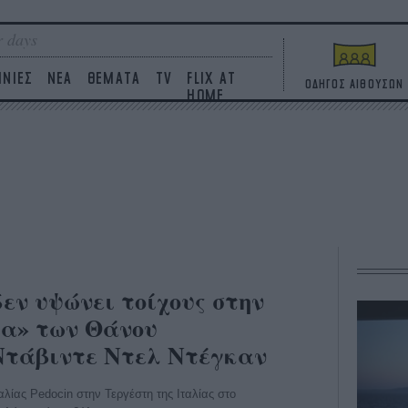
 days
ΙΝΙΕΣ
ΝΕΑ
ΘΕΜΑΤΑ
TV
FLIX AT
ΟΔΗΓΟΣ ΑΙΘΟΥΣΩΝ
HOME
δεν υψώνει τοίχους στην
α» των Θάνου
Ντάβιντε Ντελ Ντέγκαν
λίας Pedocin στην Τεργέστη της Ιταλίας στο