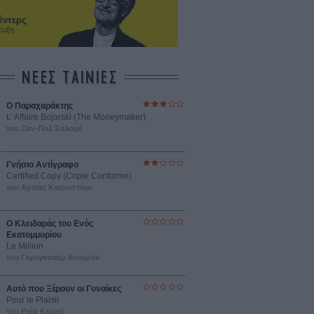
έντερς
ευξη
ΝΕΕΣ ΤΑΙΝΙΕΣ
Ο Παραχαράκτης
L’ Affaire Bojarski (The Moneymaker)
του Ζαν-Πολ Σαλομέ
Γνήσιο Αντίγραφο
Certified Copy (Copie Conforme)
του Αμπάς Κιαροστάμι
Ο Κλειδαράς του Ενός
Εκατομμυρίου
Le Million
του Γκρεγκουάρ Βινιερόν
Αυτό που Ξέρουν οι Γυναίκες
Pour le Plaisir
του Ρεέμ Κερισί