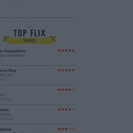
ες Βερκμάιστερ
ster Harmonies
ρ
στον Ηλιο
 the Sun
βενς
sey
ρ Νόλαν
ούνια
ejanos
μοδόβαρ
ράκτης