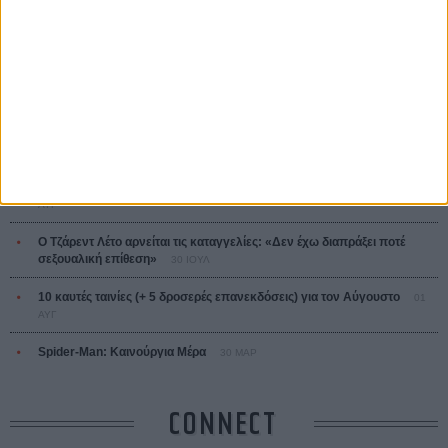
ΤΑ ΠΙΟ
ΔΙΑΒΑΣΜΕΝΑ
Οδύσσεια
01 ΙΟΥΛ
Save the Date! Δείτε πρώτοι το «Σεξ και Αίμα στο Καμπ Μίασμα»!
05
ΑΥΓ
Ο Τζάρεντ Λέτο αρνείται τις καταγγελίες: «Δεν έχω διαπράξει ποτέ
σεξουαλική επίθεση»
30 ΙΟΥΛ
10 καυτές ταινίες (+ 5 δροσερές επανεκδόσεις) για τον Αύγουστο
01
ΑΥΓ
Spider-Man: Καινούργια Μέρα
30 ΜΑΡ
CONNECT