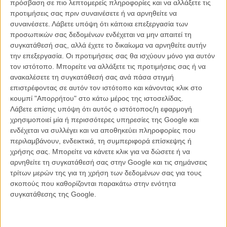
πρόσβαση σε πιο λεπτομερείς πληροφορίες και να αλλάξετε τις
προτιμήσεις σας πριν συναινέσετε ή να αρνηθείτε να
συναινέσετε.
Λάβετε υπόψη ότι κάποια επεξεργασία των
προσωπικών σας δεδομένων ενδέχεται να μην απαιτεί τη
συγκατάθεσή σας, αλλά έχετε το δικαίωμα να αρνηθείτε αυτήν
την επεξεργασία. Οι προτιμήσεις σας θα ισχύουν μόνο για αυτόν
Τοποθετημένο ανάμεσα στο Λος Αντζελες και την Νέα Υόρκη, το
τον ιστότοπο. Μπορείτε να αλλάξετε τις προτιμήσεις σας ή να
φιλμ ξεκινά σε ένα τυπικό χολιγουντιανό ηλιοβασίλεμα «που μοιάζει
ανακαλέσετε τη συγκατάθεσή σας ανά πάσα στιγμή
με τεχνικολόρ» όπως λέει ο πανταχού παρών αφηγητής, -ο ίδιος ο
επιστρέφοντας σε αυτόν τον ιστότοπο και κάνοντας κλικ στο
Γούντι Αλεν- που βρίσκεται πάνω από τους ήρωες, ορίζει και
κουμπί "Απορρήτου" στο κάτω μέρος της ιστοσελίδας.
περιγράφει τις τύχες τους, σπρώχνει την αφήγηση μπροστά.
Λάβετε επίσης υπόψη ότι αυτός ο ιστότοπος/η εφαρμογή
χρησιμοποιεί μία ή περισσότερες υπηρεσίες της Google και
Ο Στιβ Καρέλ είναι ένας μεγαλο-ατζέντης, ο άνθρωπος που πρέπει
ενδέχεται να συλλέγει και να αποθηκεύει πληροφορίες που
να ξέρεις στο Χόλιγουντ του 30 ο οποίος στην αρχή της ταινίας
περιλαμβάνουν, ενδεικτικά, τη συμπεριφορά επίσκεψης ή
δέχεται ένα τηλεφώνημα από την αδελφή του, από το φτωχικό σπίτι
χρήσης σας. Μπορείτε να κάνετε κλικ για να δώσετε ή να
της στο Μπρούκλιν και η οποία του εξηγεί ότι ο γιος της έρχεται στο
αρνηθείτε τη συγκατάθεσή σας στην Google και τις σημάνσεις
Χόλιγουντ για να βρει την τύχη του και του ζητά να τον βοηθήσει.
τρίτων μερών της για τη χρήση των δεδομένων σας για τους
σκοπούς που καθορίζονται παρακάτω στην ενότητα
Δείτε ακόμη:
Φλερτ, νοσταλγία και παλιό καλό Χόλιγουντ στις
συγκατάθεσης της Google.
πρώτες σκηνές από το «Café Society» του Γούντι Αλεν