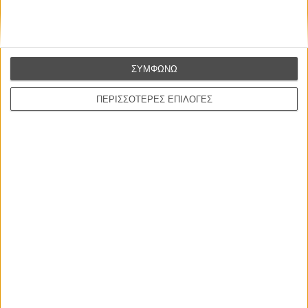
έξτρα γεύση την μέρα σου.
Διαβάστε αναλυτικά όλα όσα πρέπει να γνωρίζετε για το 69ο
Φεστιβάλ Καννών σαν να είστε εκεί, στο ειδικό τμήμα του Flix
ΣΥΜΦΩΝΩ
που ανανεώνεται συνεχώς
ΠΕΡΙΣΣΟΤΕΡΕΣ ΕΠΙΛΟΓΕΣ
Tags:
Γούντι Αλεν,
cafe society
ΜΗ ΧΑΣΕΤΕ