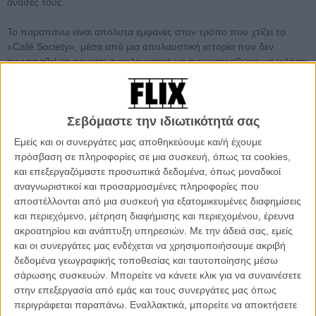
ανάσες τους.
Το παραπάνω είναι απόλυτα εμφανές στον τρόπο που χτίζει το
«Café Society», μέσα από μια απολαυστική ιστορία που δεν
προσπαθεί να πει κάτι συγκλονιστικό μα που κατορθώνει να μιλήσει
για πράγματα γνώριμα και τετριμμένα με τρόπο χαριτωμένο,
τρυφερό, μελαγχολικό και φυσικά αστείο.
Σεβόμαστε την ιδιωτικότητά σας
Διαβάστε αναλυτικά όλα όσα πρέπει να γνωρίζετε για το 69ο
Φεστιβάλ Καννών σαν να είστε εκεί, στο ειδικό τμήμα του Flix
Εμείς και οι συνεργάτες μας αποθηκεύουμε και/ή έχουμε
που ανανεώνεται συνεχώς
πρόσβαση σε πληροφορίες σε μια συσκευή, όπως τα cookies,
και επεξεργαζόμαστε προσωπικά δεδομένα, όπως μοναδικοί
αναγνωριστικοί και προσαρμοσμένες πληροφορίες που
αποστέλλονται από μια συσκευή για εξατομικευμένες διαφημίσεις
και περιεχόμενο, μέτρηση διαφήμισης και περιεχομένου, έρευνα
ακροατηρίου και ανάπτυξη υπηρεσιών.
Με την άδειά σας, εμείς
και οι συνεργάτες μας ενδέχεται να χρησιμοποιήσουμε ακριβή
δεδομένα γεωγραφικής τοποθεσίας και ταυτοποίησης μέσω
σάρωσης συσκευών. Μπορείτε να κάνετε κλικ για να συναινέσετε
στην επεξεργασία από εμάς και τους συνεργάτες μας όπως
περιγράφεται παραπάνω. Εναλλακτικά, μπορείτε να αποκτήσετε