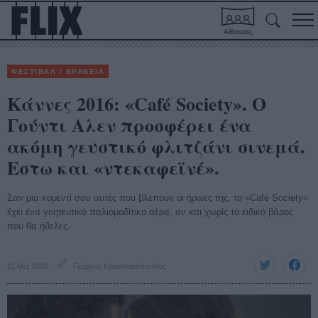
Αίθουσες
ΦΕΣΤΙΒΑΛ / ΒΡΑΒΕΙΑ
Κάννες 2016: «Café Society». O
Γούντι Αλεν προσφέρει ένα
ακόμη γευστικό φλιτζάνι σινεμά.
Εστω και «ντεκαφεϊνέ».
Σαν μια κομεντί σαν αυτές που βλέπουν οι ήρωες της, το «Café Society»
έχει ένα γοητευτικό παλιομοδίτικο αέρα, αν και χωρίς το ειδικό βάρος
που θα ήθελες.
11 Μάι 2016
Γιώργος Κρασσακόπουλος