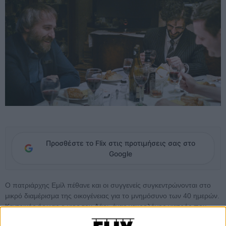
Προσθέστε το Flix στις προτιμήσεις σας στο
Google
Ο πατριάρχης Εμίλ πέθανε και οι συγγενείς συγκεντρώνονται στο
μικρό διαμέρισμα της οικογένειας για το μνημόσυνο των 40 ημερών.
Κεντρικός ήρωας ο γιος του Λάρι, ένας νευρολόγος γιατρός που
καταφθάνει με την γκρινιάρα γυναίκα του Σάντρα
(η οποία