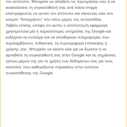
τον ιστότοπο. Μπορείτε να αλλάξετε τις προτιμήσεις σας ή να
ανακαλέσετε τη συγκατάθεσή σας ανά πάσα στιγμή
επιστρέφοντας σε αυτόν τον ιστότοπο και κάνοντας κλικ στο
κουμπί "Απορρήτου" στο κάτω μέρος της ιστοσελίδας.
Λάβετε επίσης υπόψη ότι αυτός ο ιστότοπος/η εφαρμογή
χρησιμοποιεί μία ή περισσότερες υπηρεσίες της Google και
ενδέχεται να συλλέγει και να αποθηκεύει πληροφορίες που
περιλαμβάνουν, ενδεικτικά, τη συμπεριφορά επίσκεψης ή
Ο Κρίστι Πουίου («Ο Θάνατος του Κυρίου Λαζαρέσκου», «Aurora»)
χρήσης σας. Μπορείτε να κάνετε κλικ για να δώσετε ή να
επιστρέφει με μία ταινία εξαντλητικής είναι η αλήθεια παρατήρησης
αρνηθείτε τη συγκατάθεσή σας στην Google και τις σημάνσεις
και σύγχρονου νεορεαλισμού (τόσο υπογραμμισμένου βέβαια που
τρίτων μερών της για τη χρήση των δεδομένων σας για τους
καταλήγει ως απόλυτο στυλ). Με την κάμερα στριμωγμένη μαζί μας
σκοπούς που καθορίζονται παρακάτω στην ενότητα
και με τους 16 -μετρήσαμε- χαρακτήρες στο μικροαστικό διαμέρισμα
συγκατάθεσης της Google.
του μνημοσύνου επί τρεις ώρες, ο Πουίου τεστάρει τις δυνατότητες
των μονοπλάνων του να ακολουθήσουν και να καταγράψουν την
κινηματογραφική αλήθεια, αλλά και την υπομονή των θεατών του να
την παρακολουθούν.