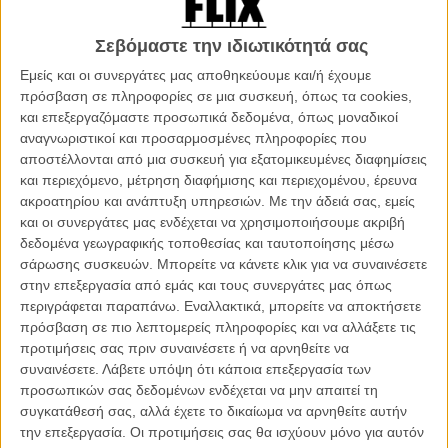
ονειρεύεται διακοπές σε εξωτικά μέρα και κάπου εκεί κρύβεται και το
κλειδί του τίτλου)
για να συναντήσει την τυπική βαλκάνια μάνα, τον
Σεβόμαστε την ιδιωτικότητά σας
στρατιωτικό αδελφό του, την κομμουνίστρια γειτόνισσα, την
απατημένη θεία, τον βίαιο θείο, τον μικρό ξάδελφο που αρέσκεται να
Εμείς και οι συνεργάτες μας αποθηκεύουμε και/ή έχουμε
παρακολουθεί και να αναλύει πολιτικές θεωρίες συνωμοσίας για τα
πρόσβαση σε πληροφορίες σε μια συσκευή, όπως τα cookies,
μεγάλα γεγονότα που συγκλονίζουν Ανατολή και Δύση. Εγκλειστοι
και επεξεργαζόμαστε προσωπικά δεδομένα, όπως μοναδικοί
σε αυτό το διαμέρισμα κι εμείς, περιμένουμε τον αργοπορημένο
αναγνωριστικοί και προσαρμοσμένες πληροφορίες που
ιερέα και τη στιγμή του δείπνου, σ' ένα τραπέζι που στρώνεται και
αποστέλλονται από μια συσκευή για εξατομικευμένες διαφημίσεις
ξεστρώνεται, σε κατσαρόλες που ανοίγουν και κλείνου, σε έθιμα
και περιεχόμενο, μέτρηση διαφήμισης και περιεχομένου, έρευνα
που τηρούνται ή όχι. Αυτό το μωσαϊκό χαρακτήρων, οι συζητήσεις,
ακροατηρίου και ανάπτυξη υπηρεσιών.
Με την άδειά σας, εμείς
οι καυγάδες, οι εξομολογήσεις, οι μικρές, ασήμαντες στιγμές τους
και οι συνεργάτες μας ενδέχεται να χρησιμοποιήσουμε ακριβή
μάς δίνουν την εικόνα όσων ο Εμίλ άφησε πίσω. Τη ζωή.
δεδομένα γεωγραφικής τοποθεσίας και ταυτοποίησης μέσω
σάρωσης συσκευών. Μπορείτε να κάνετε κλικ για να συναινέσετε
Διαβάστε αναλυτικά όλα όσα πρέπει να γνωρίζετε για το 69ο
στην επεξεργασία από εμάς και τους συνεργάτες μας όπως
Φεστιβάλ Καννών σαν να είστε εκεί, στο ειδικό τμήμα του Flix
περιγράφεται παραπάνω. Εναλλακτικά, μπορείτε να αποκτήσετε
που ανανεώνεται συνεχώς
πρόσβαση σε πιο λεπτομερείς πληροφορίες και να αλλάξετε τις
προτιμήσεις σας πριν συναινέσετε ή να αρνηθείτε να
συναινέσετε.
Λάβετε υπόψη ότι κάποια επεξεργασία των
προσωπικών σας δεδομένων ενδέχεται να μην απαιτεί τη
συγκατάθεσή σας, αλλά έχετε το δικαίωμα να αρνηθείτε αυτήν
την επεξεργασία. Οι προτιμήσεις σας θα ισχύουν μόνο για αυτόν