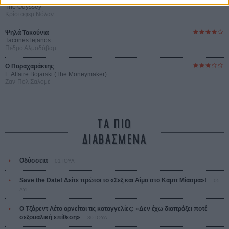
The Odyssey
Κρίστοφερ Νόλαν
Ψηλά Τακούνια
Tacones lejanos
Πέδρο Αλμοδόβαρ
Ο Παραχαράκτης
L’ Affaire Bojarski (The Moneymaker)
Ζαν-Πολ Σαλομέ
ΤΑ ΠΙΟ
ΔΙΑΒΑΣΜΕΝΑ
Οδύσσεια
01 ΙΟΥΛ
Save the Date! Δείτε πρώτοι το «Σεξ και Αίμα στο Καμπ Μίασμα»!
05
ΑΥΓ
Ο Τζάρεντ Λέτο αρνείται τις καταγγελίες: «Δεν έχω διαπράξει ποτέ
σεξουαλική επίθεση»
30 ΙΟΥΛ