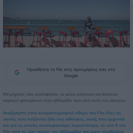
Προσθέστε το Flix στις προτιμήσεις σας στο
Google
Μετρημένες νέες κυκλοφορίες, εν μέσω καύσωνα και άστατων
καιρικών φαινομένων στην εβδομάδα πριν από αυτή των εκλογών.
Αναζητήστε στον κινηματογραφικό οδηγό του Flix όλες τις
ταινίες που παίζονται ήδη στις αίθουσες, αυτές που έρχονται
και για τις οποίες ανυπομονούμε περισσότερο, το τοπ-5 του
Flix από τις νέες ταινίες της εβδομάδας και ώρες προβολών