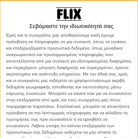
Yesterday του Ντάνι Μπόιλ
Σεβόμαστε την ιδιωτικότητά σας
Εμείς και οι συνεργάτες μας αποθηκεύουμε και/ή έχουμε
O Τζακ Μάλικ είναι ένας τραγουδοποιός που δεν καταφέρνει να
πρόσβαση σε πληροφορίες σε μια συσκευή, όπως τα cookies,
ξεχωρίσει, και το όνειρό του να πετύχει στη μουσική βιομηχανία
και επεξεργαζόμαστε προσωπικά δεδομένα, όπως μοναδικοί
μοιάζει να απομακρύνεται συνεχώς. Ο άσημος τραγουδοποιός ζει
αναγνωριστικοί και προσαρμοσμένες πληροφορίες που
σε μια μικρή Βρετανική πόλη και τα όνειρά του για επιτυχία και φήμη
αποστέλλονται από μια συσκευή για εξατομικευμένες διαφημίσεις
γρήγορα ξεθωριάζουν, παρά την αφοσίωση και υποστήριξη της
και περιεχόμενο, μέτρηση διαφήμισης και περιεχομένου, έρευνα
καλύτερης παιδικής του φίλης, Ελι. Μετά από ένα μυστηριώδες
ακροατηρίου και ανάπτυξη υπηρεσιών.
Με την άδειά σας, εμείς
γενικό blackout, ο Τζακ ανακαλύπτει ότι οι Beatles δεν υπήρξαν
και οι συνεργάτες μας ενδέχεται να χρησιμοποιήσουμε ακριβή
ποτέ…! Έτσι λοιπόν ο νεαρός τραγουδιστής αρχίζει να εκτελεί τα
δεδομένα γεωγραφικής τοποθεσίας και ταυτοποίησης μέσω
τραγούδια του μεγαλύτερου συγκροτήματος όλων των εποχών σε
σάρωσης συσκευών. Μπορείτε να κάνετε κλικ για να συναινέσετε
ένα κοινό που δεν τους έχει ακούσει ποτέ! Με τη βοήθεια της
στην επεξεργασία από εμάς και τους συνεργάτες μας όπως
μάνατζέρ του Ντέμπρα, η φήμη του εκτοξεύεται. Ομως, όσο πιο
περιγράφεται παραπάνω. Εναλλακτικά, μπορείτε να αποκτήσετε
διάσημος γίνεται, τόσο κινδυνεύει να χάσει την Ελι, το μόνο
πρόσβαση σε πιο λεπτομερείς πληροφορίες και να αλλάξετε τις
πρόσωπο που πραγματικά πίστεψε σε αυτόν. Για να βρει την
προτιμήσεις σας πριν συναινέσετε ή να αρνηθείτε να
ισορροπία του, ο Τζακ θα πρέπει να επιστρέψει εκεί που ανήκει για
συναινέσετε.
Λάβετε υπόψη ότι κάποια επεξεργασία των
να αποδείξει ότι.. το μόνο που χρειάζεται είναι αγάπη. | Η ζωή χωρίς
προσωπικών σας δεδομένων ενδέχεται να μην απαιτεί τη
τους Beatles στη ρομαντική κομεντί του Ντάνι Μπόιλ. | Διανομή: