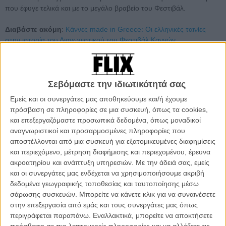
που έφυγε τελικά και με το μεγάλο βραβείο του Φεστιβάλ.
Διαβάστε ακόμη
:
Κάννες made in Greece: Οι ελληνικές ταινίες
στην ιστορία του Διαγωνιστικού του Φεστιβάλ Καννών
Μια συμπαραγωγή Ιρλανδίας, Ελλάδας, Γαλλίας, Ολλανδίας και Μ.
Βρετανίας, το φιλμ του Λάνθιμου είναι μια αντισυμβατική ιστορία
αγάπης, τοποθετημένη σε ένα δυστοπικό, κοντινό μέλλον, όπου
Σεβόμαστε την ιδιωτικότητά σας
όλοι οι μόνοι άνθρωποι, σύμφωνα με τους κανόνες της Πόλης,
Εμείς και οι συνεργάτες μας αποθηκεύουμε και/ή έχουμε
συλλαμβάνονται και μεταφέρονται στο Ξενοδοχείο. Εκεί είναι
πρόσβαση σε πληροφορίες σε μια συσκευή, όπως τα cookies,
υποχρεωμένοι να βρουν έναν ταιριαστό σύντροφο μέσα σε 45
και επεξεργαζόμαστε προσωπικά δεδομένα, όπως μοναδικοί
μέρες. Αν αποτύχουν μεταμορφώνονται σε ένα ζώο της επιλογής
αναγνωριστικοί και προσαρμοσμένες πληροφορίες που
τους κι απελευθερώνονται στο Δάσος. Ενας απελπισμένος Αντρας
αποστέλλονται από μια συσκευή για εξατομικευμένες διαφημίσεις
το σκάει από το Ξενοδοχείο στο Δάσος εκεί όπου ζουν οι Μοναχικοί
και περιεχόμενο, μέτρηση διαφήμισης και περιεχομένου, έρευνα
κι εκεί ερωτεύεται, ακόμη κι αν αυτό είναι ενάντια στους κανόνες
ακροατηρίου και ανάπτυξη υπηρεσιών.
Με την άδειά σας, εμείς
τους.
και οι συνεργάτες μας ενδέχεται να χρησιμοποιήσουμε ακριβή
δεδομένα γεωγραφικής τοποθεσίας και ταυτοποίησης μέσω
Διαβάστε ακόμη
:
To «The Lobster» του Γιώργου Λάνθιμου περνάει
σάρωσης συσκευών. Μπορείτε να κάνετε κλικ για να συναινέσετε
από την βρετανική επιτροπή καταλληλότητας «uncut»!
στην επεξεργασία από εμάς και τους συνεργάτες μας όπως
περιγράφεται παραπάνω. Εναλλακτικά, μπορείτε να αποκτήσετε
Στο φιλμ πρωταγωνιστούν ο Κόλιν Φάρελ, η Ρέιτσελ Γουάις, η Λεά
πρόσβαση σε πιο λεπτομερείς πληροφορίες και να αλλάξετε τις