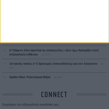
ΤΑ ΠΙΟ
ΔΙΑΒΑΣΜΕΝΑ
Οδύσσεια
01 ΙΟΥΛ
Save the Date! Δείτε πρώτοι το «Σεξ και Αίμα στο Καμπ Μίασμα»!
05
ΑΥΓ
Ο Τζάρεντ Λέτο αρνείται τις καταγγελίες: «Δεν έχω διαπράξει ποτέ
σεξουαλική επίθεση»
30 ΙΟΥΛ
10 καυτές ταινίες (+ 5 δροσερές επανεκδόσεις) για τον Αύγουστο
01
ΑΥΓ
Spider-Man: Καινούργια Μέρα
30 ΜΑΡ
CONNECT
Εγγράψου στο εβδομαδιαίο newsletter μας.