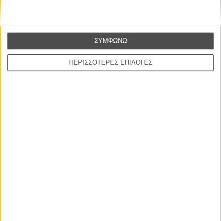
ΣΥΜΦΩΝΩ
ΠΕΡΙΣΣΟΤΕΡΕΣ ΕΠΙΛΟΓΕΣ
Tags:
γιώργος λάνθιμος,
κάννες 2015,
cannes 2015,
the lobster
ΜΗ ΧΑΣΕΤΕ