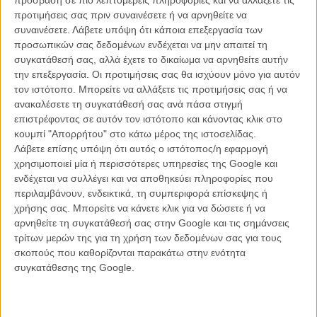
Σεντού, ο Μπεν Γουίσο, η Ολίβια Κόλμαν καθώς και οι Αριάν
προτιμήσεις σας πριν συναινέσετε ή να αρνηθείτε να
Λαμπέντ και Αγγελική Παπούλια. Η παραγωγή του φιλμ είναι των
συναινέσετε.
Λάβετε υπόψη ότι κάποια επεξεργασία των
Element Pictures, Limp films, Scarlet Films, συμπαραγωγοί είναι η
προσωπικών σας δεδομένων ενδέχεται να μην απαιτεί τη
Faliro House, η Haut et Court και η Lemming Film, ενώ η
συγκατάθεσή σας, αλλά έχετε το δικαίωμα να αρνηθείτε αυτήν
χρηματοδότηση προήλθε από το Irish Film Board, το BFI Film
την επεξεργασία. Οι προτιμήσεις σας θα ισχύουν μόνο για αυτόν
Fund, το Eurimages, το Ελληνικό Κέντρο Κινηματογράφου το
τον ιστότοπο. Μπορείτε να αλλάξετε τις προτιμήσεις σας ή να
γαλλικό CNC, το Dutch Film Fund και το Canal+. Η ταινία θα βγει
ανακαλέσετε τη συγκατάθεσή σας ανά πάσα στιγμή
στις ελληνικές αίθουσες με τον τίτλο «Ο Αστακός» από την
επιστρέφοντας σε αυτόν τον ιστότοπο και κάνοντας κλικ στο
Feelgood Entertainment. Το «The Lobster» είναι η τέταρτη ταινία
κουμπί "Απορρήτου" στο κάτω μέρος της ιστοσελίδας.
του Γιώργου Λάνθιμου μετά την «Κινέτα», τον «Κυνόδοντα» (που
Λάβετε επίσης υπόψη ότι αυτός ο ιστότοπος/η εφαρμογή
συμμετείχε στο «Ενα Κάποιο Βλέμμα» του Φεστιβάλ Καννών το
χρησιμοποιεί μία ή περισσότερες υπηρεσίες της Google και
2009) και τις «Αλπεις», ενώ το φιλμ σηματοδοτεί την τρίτη
ενδέχεται να συλλέγει και να αποθηκεύει πληροφορίες που
συνεργασία του στο σενάριο με τον Ευθύμη Φιλίππου, μαζί με τον
περιλαμβάνουν, ενδεικτικά, τη συμπεριφορά επίσκεψης ή
οποίο είχαν κερδίσει το βραβείο Σεναρίου για τις «Αλπεις» στο
χρήσης σας. Μπορείτε να κάνετε κλικ για να δώσετε ή να
Διεθνές Φεστιβάλ Κινηματογράφου της Βενετίας.
αρνηθείτε τη συγκατάθεσή σας στην Google και τις σημάνσεις
τρίτων μερών της για τη χρήση των δεδομένων σας για τους
Διαβάστε αναλυτικά για όλες τις ταινίες του Επίσημου
σκοπούς που καθορίζονται παρακάτω στην ενότητα
Προγράμματος του 68ου Φεστιβάλ Καννών, με φωτογραφίες
συγκατάθεσης της Google.
και τρέιλερ
Μόλις τώρα, εν όψει της φεστιβαλικής πρεμιέρας, κυκλοφόρησαν οι
δυο πρώτες αφίσες του «The Lobster» κι είναι παραπάνω από