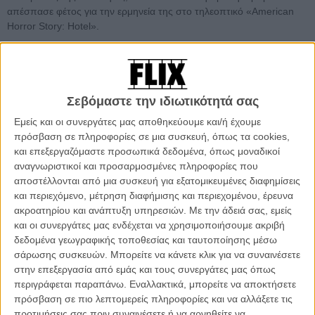
απέσπασε φέτος για την ερμηνεία της στο τηλεοπτικό «American
Horror Story: Hotel».
Το νέο της σχέδιο είναι να ερμηνεύσει τον βασικό ρόλο στο
πολυσυζητημένο ριμέικ του «A Star Is Born», στο οποίο ήταν
αρχικά να πρωταγωνιστεί η Beyonce (που αποχώρησε) και το
οποίο ήταν αρχικά να σκηνοθετήσει ο Κλιντ Ιστγουντ (που επίσης
Σεβόμαστε την ιδιωτικότητά σας
αποχώρησε), αλλά ανέλαβε τελικά να φέρει εις πέρας ο Μπράντλεϊ
Εμείς και οι συνεργάτες μας αποθηκεύουμε και/ή έχουμε
Κούπερ, κρατώντας ρόλους σκηνοθέτη και πρωταγωνιστή
πρόσβαση σε πληροφορίες σε μια συσκευή, όπως τα cookies,
ταυτόχρονα.
και επεξεργαζόμαστε προσωπικά δεδομένα, όπως μοναδικοί
αναγνωριστικοί και προσαρμοσμένες πληροφορίες που
Διαβάστε ακόμη:
H Lady Gaga αντίζηλος της Ντιόν
αποστέλλονται από μια συσκευή για εξατομικευμένες διαφημίσεις
Γουόργουικ στο biopic της θρυλικής τραγουδίστριας (ή μπορεί
και περιεχόμενο, μέτρηση διαφήμισης και περιεχομένου, έρευνα
και όχι)
ακροατηρίου και ανάπτυξη υπηρεσιών.
Με την άδειά σας, εμείς
και οι συνεργάτες μας ενδέχεται να χρησιμοποιήσουμε ακριβή
δεδομένα γεωγραφικής τοποθεσίας και ταυτοποίησης μέσω
σάρωσης συσκευών. Μπορείτε να κάνετε κλικ για να συναινέσετε
στην επεξεργασία από εμάς και τους συνεργάτες μας όπως
περιγράφεται παραπάνω. Εναλλακτικά, μπορείτε να αποκτήσετε
πρόσβαση σε πιο λεπτομερείς πληροφορίες και να αλλάξετε τις
προτιμήσεις σας πριν συναινέσετε ή να αρνηθείτε να