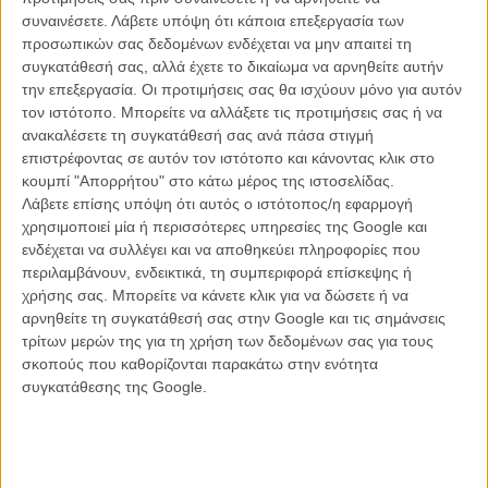
συναινέσετε.
Λάβετε υπόψη ότι κάποια επεξεργασία των
προσωπικών σας δεδομένων ενδέχεται να μην απαιτεί τη
συγκατάθεσή σας, αλλά έχετε το δικαίωμα να αρνηθείτε αυτήν
την επεξεργασία. Οι προτιμήσεις σας θα ισχύουν μόνο για αυτόν
τον ιστότοπο. Μπορείτε να αλλάξετε τις προτιμήσεις σας ή να
ανακαλέσετε τη συγκατάθεσή σας ανά πάσα στιγμή
επιστρέφοντας σε αυτόν τον ιστότοπο και κάνοντας κλικ στο
κουμπί "Απορρήτου" στο κάτω μέρος της ιστοσελίδας.
Η ιστορία της ιλιγγιώδους ανόδου μιας χαρισματικής τραγουδίστριας
Λάβετε επίσης υπόψη ότι αυτός ο ιστότοπος/η εφαρμογή
στην κορυφή του star system έχει γνωρίσει μέχρι τώρα τρεις
χρησιμοποιεί μία ή περισσότερες υπηρεσίες της Google και
κινηματογραφικές ενσαρκώσεις: μία το 1937, με πρωταγωνιστές
ενδέχεται να συλλέγει και να αποθηκεύει πληροφορίες που
τους Τζάνετ Γκέινορ και Φρέντρικ Μαρτς, και σκηνοθέτη τον
περιλαμβάνουν, ενδεικτικά, τη συμπεριφορά επίσκεψης ή
Γουίλιαμ Γουέλμαν, μία (την πιο επιτυχημένη) το 1954, με τους
χρήσης σας. Μπορείτε να κάνετε κλικ για να δώσετε ή να
Τζούντι Γκάρλαντ και Τζέιμς Μέισον, και σκηνοθέτη τον Τζορτζ
αρνηθείτε τη συγκατάθεσή σας στην Google και τις σημάνσεις
Κιούκορ, και μια ακόμη, μάλλον καταστροφική, απόπειρα το 1976,
τρίτων μερών της για τη χρήση των δεδομένων σας για τους
με τους Μπάρμπαρα Στρέιζαντ και Κρις Κριστόφερσον στους
σκοπούς που καθορίζονται παρακάτω στην ενότητα
βασικούς ρόλους και τον Φρανκ Πίρσον πίσω από την κάμερα.
συγκατάθεσης της Google.
Το καινούργιο ριμέικ του «A Star Is Born» έχει ήδη περάσει από 40
κύματα, καθώς η αρχική του σύνθεση ήθελε τον Κλιντ Ιστγουντ στη
θέση του σκηνοθέτη και πιθανή πρωταγωνίστρια τη Beyonce. Το