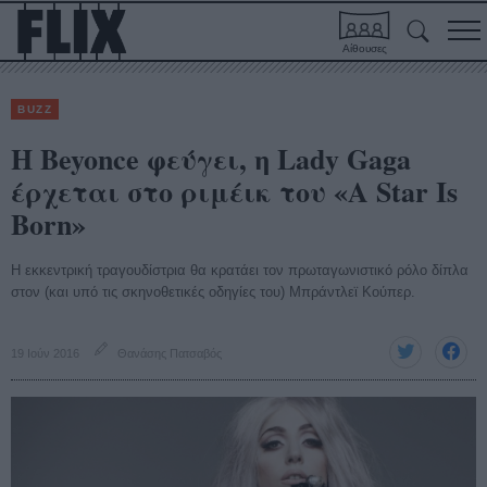
Αίθουσες
BUZZ
Η Beyonce φεύγει, η Lady Gaga
έρχεται στο ριμέικ του «A Star Is
Born»
Η εκκεντρική τραγουδίστρια θα κρατάει τον πρωταγωνιστικό ρόλο δίπλα
στον (και υπό τις σκηνοθετικές οδηγίες του) Μπράντλεϊ Κούπερ.
19 Ιούν 2016
Θανάσης Πατσαβός