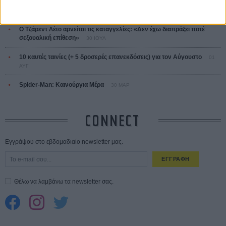
Save the Date! Δείτε πρώτοι το «Σεξ και Αίμα στο Καμπ Μίασμα»!
05
ΑΥΓ
Ο Τζάρεντ Λέτο αρνείται τις καταγγελίες: «Δεν έχω διαπράξει ποτέ
σεξουαλική επίθεση»
30 ΙΟΥΛ
10 καυτές ταινίες (+ 5 δροσερές επανεκδόσεις) για τον Αύγουστο
01
ΑΥΓ
Spider-Man: Καινούργια Μέρα
30 ΜΑΡ
CONNECT
Εγγράψου στο εβδομαδιαίο newsletter μας.
ΕΓΓΡΑΦΗ
Θέλω να λαμβάνω τα newsletter σας.