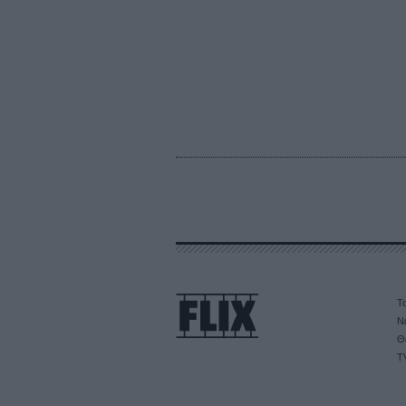
Τα
Ν
Θ
T