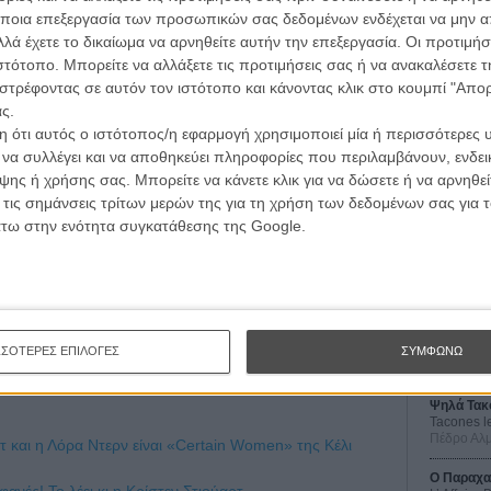
ποια επεξεργασία των προσωπικών σας δεδομένων ενδέχεται να μην απ
λά έχετε το δικαίωμα να αρνηθείτε αυτήν την επεξεργασία. Οι προτιμήσ
ιστότοπο. Μπορείτε να αλλάξετε τις προτιμήσεις σας ή να ανακαλέσετε
στρέφοντας σε αυτόν τον ιστότοπο και κάνοντας κλικ στο κουμπί "Απ
ς.
 ότι αυτός ο ιστότοπος/η εφαρμογή χρησιμοποιεί μία ή περισσότερες 
ι να συλλέγει και να αποθηκεύει πληροφορίες που περιλαμβάνουν, ενδεικ
ης ή χρήσης σας. Μπορείτε να κάνετε κλικ για να δώσετε ή να αρνηθε
Οι Αρμονί
 τις σημάνσεις τρίτων μερών της για τη χρήση των δεδομένων σας για
Werckmei
Μπέλα Τα
άτω στην ενότητα συγκατάθεσης της Google.
Μια Θέση 
A Place in
Τζορτζ Στί
Οδύσσεια
The Odys
ΣΣΟΤΕΡΕΣ ΕΠΙΛΟΓΕΣ
ΣΥΜΦΩΝΩ
Κρίστοφε
Ψηλά Τακ
Tacones l
Πέδρο Αλ
τ και η Λόρα Ντερν είναι «Certain Women» της Κέλι
Ο Παραχα
φανές! Το λέει κι η Κρίστεν Στιούαρτ