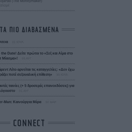
 Bojarski (The Moneymaker)
Σαλομέ
ΤΑ ΠΙΟ ΔΙΑΒΑΣΜΕΝΑ
σεια
01 ΙΟΥΛ
 the Date! Δείτε πρώτοι το «Σεξ και Αίμα στο
 Μίασμα»!
05 ΑΥΓ
άρεντ Λέτο αρνείται τις καταγγελίες: «Δεν έχω
ράξει ποτέ σεξουαλική επίθεση»
30 ΙΟΥΛ
αυτές ταινίες (+ 5 δροσερές επανεκδόσεις) για
Αύγουστο
01 ΑΥΓ
er-Man: Καινούργια Μέρα
30 ΜΑΡ
CONNECT