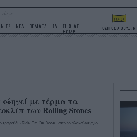
 days
ΙΝΙΕΣ
ΝΕΑ
ΘΕΜΑΤΑ
TV
FLIX AT
ΟΔΗΓΟΣ ΑΙΘΟΥΣΩΝ
HOME
 οδηγεί με τέρμα τα
οκλίπ των Rolling Stones
το τραγούδι «Ride 'Em On Down» από το ολοκαίνουργιο