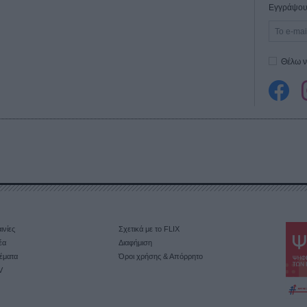
Εγγράψου 
Θέλω ν
ινίες
Σχετικά με το FLIX
έα
Διαφήμιση
έματα
Όροι χρήσης & Απόρρητο
V