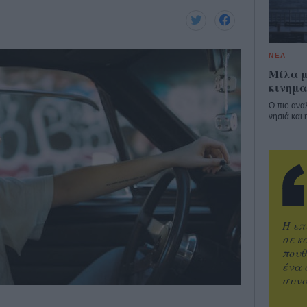
ΝΕΑ
Μίλα μ
κινημα
Ο πιο ανα
νησιά και 
Η επ
σε κ
πουθ
ένα 
συνα