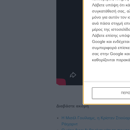
Λάβετε υπόψη ότι κά
συγκατάθεσή σας, αλ
μόνο για αυτόν τον 
ανά πάσα στιγμή επι
μέρος της ιστοσελίδα
Λάβετε επίσης υπόψη
Google και ενδέχετα
συμπεριφορά επίσκεψ
σας στην Google και
καθορίζονται παρακ
ΠΕΡΙ
Διαβάστε ακόμη
H Μισέλ Γουίλιαμς, η Κρίστεν Στιούαρ
Ράιχαρντ
Ο νέος Ανγκ Λι θα είναι κάτι το πρωτο