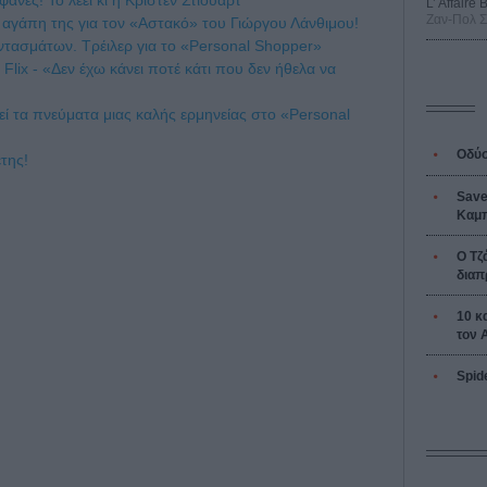
L’ Affaire
Ζαν-Πολ 
ν αγάπη της για τον «Αστακό» του Γιώργου Λάνθιμου!
ντασμάτων. Τρέιλερ για το «Personal Shopper»
Flix - «Δεν έχω κάνει ποτέ κάτι που δεν ήθελα να
εί τα πνεύματα μιας καλής ερμηνείας στο «Personal
Οδύσ
της!
Save
Καμπ
Ο Τζ
διαπ
10 κ
τον 
Spid