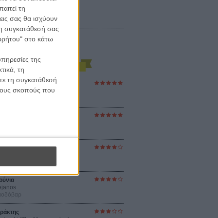
αιτεί τη
εις σας θα ισχύουν
 τη συγκατάθεσή σας
ορρήτου" στο κάτω
υπηρεσίες της
τικά, τη
ίτε τη συγκατάθεσή
ες Βερκμάιστερ
 τους σκοπούς που
ster Harmonies
ρ
στον Ηλιο
 the Sun
βενς
sey
ρ Νόλαν
ούνια
ejanos
μοδόβαρ
ράκτης