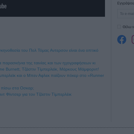
Εγγράψου 
Θέλω ν
κηνοθεσία του Πολ Τόμας Αντερσον είναι ένα οπτικό
α παρασκήνια της ταινίας και των ηχογραφήσεων κι
Bone Burnett, Τζάστιν Τίμπερλεϊκ, Mάρκους Μάμφορντ!
ίμπερλεϊκ και ο Μπεν Αφλεκ παίζουν πόκερ στο «Runner
ξι πίσω στα Οσκαρ;
βιντ Φίντσερ για τον Τζάστιν Τίμπερλέικ