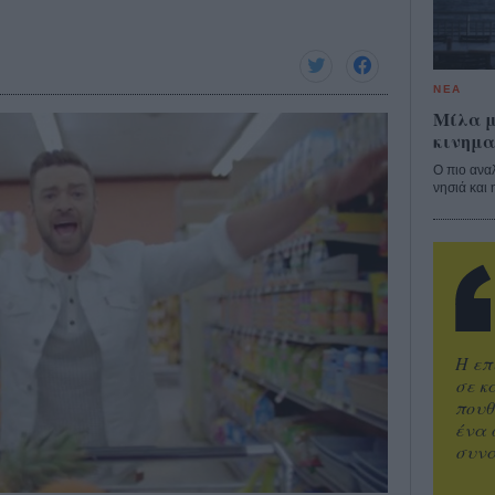
ΝΕΑ
Μίλα μ
κινημα
Ο πιο ανα
νησιά και 
Η επ
σε κ
πουθ
ένα 
συνα