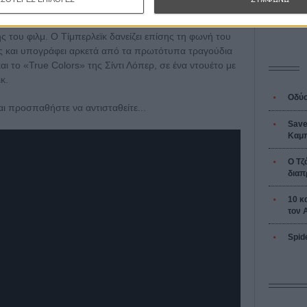
L’ Affaire
Ζαν-Πολ 
ινώθηκε – πού αλλού; – στις Κάννες, όπου βρέθηκε ο
 του φιλμ. Ο Τίμπερλεϊκ δανείζει επίσης τη φωνή του
ας και υπογράφει αρκετά από τα πρωτότυπα τραγούδια
ι το «True Colors» της Σίντι Λόπερ, σε ένα ντουέτο με
κ.
Οδύσ
ι προσπαθήστε να αντισταθείτε...
Save
Καμπ
Ο Τζ
διαπ
10 κ
τον 
Spid