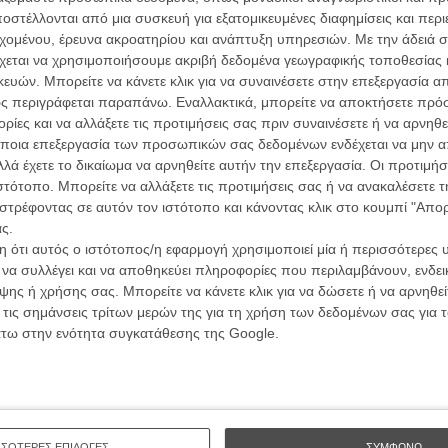
στέλλονται από μια συσκευή για εξατομικευμένες διαφημίσεις και περ
εχομένου, έρευνα ακροατηρίου και ανάπτυξη υπηρεσιών.
Με την άδειά σα
χεται να χρησιμοποιήσουμε ακριβή δεδομένα γεωγραφικής τοποθεσίας 
ών. Μπορείτε να κάνετε κλικ για να συναινέσετε στην επεξεργασία απ
ς περιγράφεται παραπάνω. Εναλλακτικά, μπορείτε να αποκτήσετε πρό
ίες και να αλλάξετε τις προτιμήσεις σας πριν συναινέσετε ή να αρνηθεί
ποια επεξεργασία των προσωπικών σας δεδομένων ενδέχεται να μην απ
λά έχετε το δικαίωμα να αρνηθείτε αυτήν την επεξεργασία. Οι προτιμήσ
Οι Αρμονί
ιστότοπο. Μπορείτε να αλλάξετε τις προτιμήσεις σας ή να ανακαλέσετε
Werckmei
Μπέλα Τα
στρέφοντας σε αυτόν τον ιστότοπο και κάνοντας κλικ στο κουμπί "Απ
ς.
Μια Θέση 
 ότι αυτός ο ιστότοπος/η εφαρμογή χρησιμοποιεί μία ή περισσότερες 
A Place in
Τζορτζ Στί
ι να συλλέγει και να αποθηκεύει πληροφορίες που περιλαμβάνουν, ενδεικ
ης ή χρήσης σας. Μπορείτε να κάνετε κλικ για να δώσετε ή να αρνηθε
Οδύσσεια
 τις σημάνσεις τρίτων μερών της για τη χρήση των δεδομένων σας για
The Odys
άτω στην ενότητα συγκατάθεσης της Google.
με χαρακτήρες απλούς ανθρώπους κάθε ηλικίας που
Κρίστοφε
μία για ξέφρενες χορευτικές φιγούρες όπου κι αν
Ψηλά Τακ
νιστάται για τους διαβητικούς. Αποτελεί ωστόσο μια
Tacones l
θεραπείας για τον σκηνοθέτη Μαρκ Ρόμανεκ, του
Πέδρο Αλ
(«Σκοτεινός Θάλαμος», «Μη Μ’ Αφήσεις Ποτέ»)
Ο Παραχα
 ατμόσφαιρα.
ΣΣΟΤΕΡΕΣ ΕΠΙΛΟΓΕΣ
ΣΥΜΦΩΝΩ