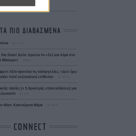
 Bojarski (The Moneymaker)
Σαλομέ
ΤΑ ΠΙΟ ΔΙΑΒΑΣΜΕΝΑ
σεια
01 ΙΟΥΛ
 the Date! Δείτε πρώτοι το «Σεξ και Αίμα στο
 Μίασμα»!
ΧΘΕΣ
άρεντ Λέτο αρνείται τις καταγγελίες: «Δεν έχω
ράξει ποτέ σεξουαλική επίθεση»
30 ΙΟΥΛ
αυτές ταινίες (+ 5 δροσερές επανεκδόσεις) για
Αύγουστο
01 ΑΥΓ
er-Man: Καινούργια Μέρα
30 ΜΑΡ
CONNECT