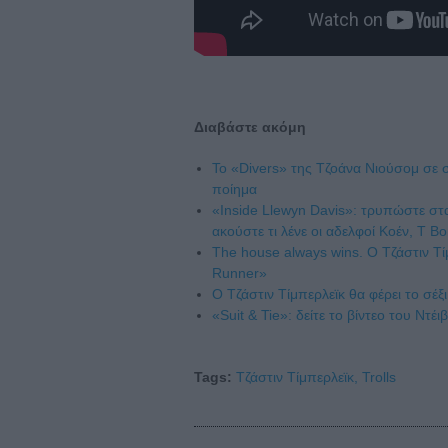
Διαβάστε ακόμη
Το «Divers» της Τζοάνα Νιούσομ σε σ
ποίημα
«Inside Llewyn Davis»: τρυπώστε στ
ακούστε τι λένε οι αδελφοί Κοέν, T 
The house always wins. O Τζάστιν Τ
Runner»
Ο Τζάστιν Τίμπερλεϊκ θα φέρει το σέ
«Suit & Tie»: δείτε το βίντεο του Ντέι
Tags:
Τζάστιν Τίμπερλεϊκ,
Trolls