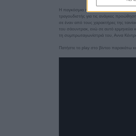
Η παγκόσμια πρεμιέρα του βίντεο ανακο
τραγουδιστής για τις ανάγκες προώθησης
σε έναν από τους χαρακτήρες της ταινί
του σάουντρακ, ενώ σε αυτό ερμηνεύει κα
τη συμπρωταγωνίστριά του, Αννα Κέντρι
Πατήστε το play στο βίντεο παρακάτω κα