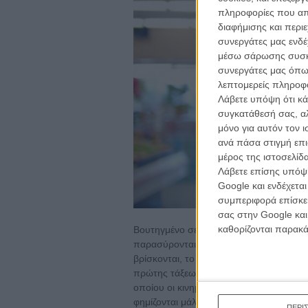
πληροφορίες που απο
διαφήμισης και περι
συνεργάτες μας ενδέ
μέσω σάρωσης συσκευ
συνεργάτες μας όπω
λεπτομερείς πληροφορ
Λάβετε υπόψη ότι κά
συγκατάθεσή σας, αλ
μόνο για αυτόν τον 
ανά πάσα στιγμή επι
μέρος της ιστοσελίδα
Λάβετε επίσης υπόψη
Google και ενδέχετα
συμπεριφορά επίσκεψ
σας στην Google και
καθορίζονται παρακ
Βουτηγμένο σε παστέλ αποχρώσεις και 
παρασύρονται από μια ακατανίκητη επιθυ
βρίσκονται, το βιντεοκλίπ μάλλον δεν συ
πρώτης τάξεως εναλλακτική μορφή ψυχο
οποίου οι κινηματογραφικές απόπειρες 
φημίζονται μάλλον για τη βλοσυρή τους
ΠΕΡΙ