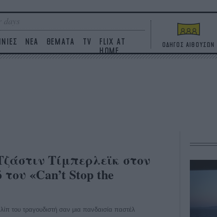
 days
ΙΝΙΕΣ
ΝΕΑ
ΘΕΜΑΤΑ
TV
FLIX AT
ΟΔΗΓΟΣ ΑΙΘΟΥΣΩΝ
HOME
 Τζάστιν Τίμπερλεϊκ στον
ου «Can’t Stop the
λίπ του τραγουδιστή σαν μια πανδαισία παστέλ