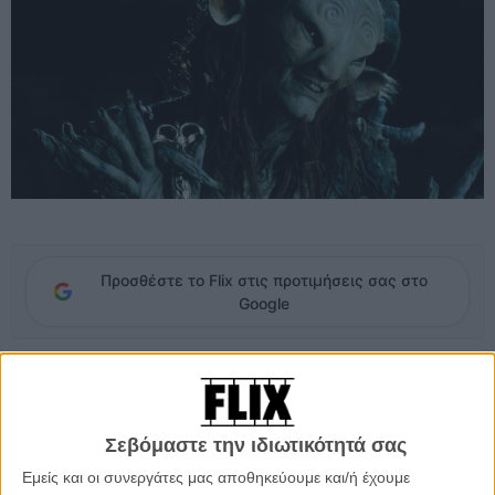
Προσθέστε το Flix στις προτιμήσεις σας στο
Google
Παρά τα όσα θαυμαστά προηγήθηκαν και ακολούθησαν στην
καριέρα του Γκιγιέρμο ντελ Τόρο, ο βραβευμένος με τρία Οσκαρ
«Λαβύρινθος του Πάνα» παραμένει ίσως η πιο πολυαγαπημένη
ταινία του, το φιλμ όπου ο Μεξικανός σκηνοθέτης πάντρεψε με
Σεβόμαστε την ιδιωτικότητά σας
ιδανικές αναλογίες τις παραμυθένιες ευαισθησίες του με τη σκληρή
Εμείς και οι συνεργάτες μας αποθηκεύουμε και/ή έχουμε
πραγματικότητα και τον ισπανικό εμφύλιο, δημιουργώντας μια