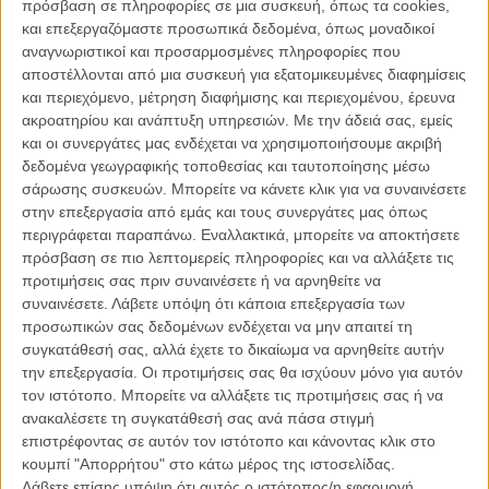
πρόσβαση σε πληροφορίες σε μια συσκευή, όπως τα cookies,
συναρπαστική και φαντασμαγορική πρωτότυπη μυθολογία.
και επεξεργαζόμαστε προσωπικά δεδομένα, όπως μοναδικοί
αναγνωριστικοί και προσαρμοσμένες πληροφορίες που
Αυτή τη μυθολογία ο Ντελ Τόρο ετοιμάζεται τώρα να επισκεφθεί
αποστέλλονται από μια συσκευή για εξατομικευμένες διαφημίσεις
ξανά, επεκτείνοντας το σύμπαν της ταινίας, όχι όμως με ένα
και περιεχόμενο, μέτρηση διαφήμισης και περιεχομένου, έρευνα
συμβατικό κινηματογραφικό σίκουελ, αλλά μέσα από ένα βιβλίο.
ακροατηρίου και ανάπτυξη υπηρεσιών.
Με την άδειά σας, εμείς
και οι συνεργάτες μας ενδέχεται να χρησιμοποιήσουμε ακριβή
Διαβάστε ακόμη:
«Zanbato»: Αυτή είναι η επόμενη ταινία του
δεδομένα γεωγραφικής τοποθεσίας και ταυτοποίησης μέσω
Γκιγιέρμο Ντελ Τόρο
σάρωσης συσκευών. Μπορείτε να κάνετε κλικ για να συναινέσετε
στην επεξεργασία από εμάς και τους συνεργάτες μας όπως
περιγράφεται παραπάνω. Εναλλακτικά, μπορείτε να αποκτήσετε
πρόσβαση σε πιο λεπτομερείς πληροφορίες και να αλλάξετε τις
προτιμήσεις σας πριν συναινέσετε ή να αρνηθείτε να
συναινέσετε.
Λάβετε υπόψη ότι κάποια επεξεργασία των
προσωπικών σας δεδομένων ενδέχεται να μην απαιτεί τη
συγκατάθεσή σας, αλλά έχετε το δικαίωμα να αρνηθείτε αυτήν
την επεξεργασία. Οι προτιμήσεις σας θα ισχύουν μόνο για αυτόν
τον ιστότοπο. Μπορείτε να αλλάξετε τις προτιμήσεις σας ή να
ανακαλέσετε τη συγκατάθεσή σας ανά πάσα στιγμή
επιστρέφοντας σε αυτόν τον ιστότοπο και κάνοντας κλικ στο
κουμπί "Απορρήτου" στο κάτω μέρος της ιστοσελίδας.
Λάβετε επίσης υπόψη ότι αυτός ο ιστότοπος/η εφαρμογή