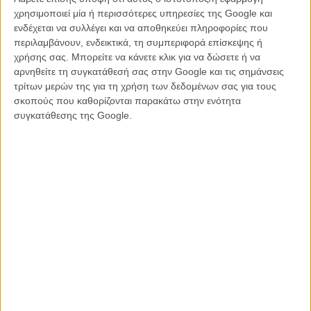
χρησιμοποιεί μία ή περισσότερες υπηρεσίες της Google και
ενδέχεται να συλλέγει και να αποθηκεύει πληροφορίες που
περιλαμβάνουν, ενδεικτικά, τη συμπεριφορά επίσκεψης ή
Το «Pan’s Labyrinth: The Labyrinth of the Faun», όπως θα
χρήσης σας. Μπορείτε να κάνετε κλικ για να δώσετε ή να
ονομάζεται, περιγράφεται ως μια «μεταμόρφωση της ταινίας» και θα
αρνηθείτε τη συγκατάθεσή σας στην Google και τις σημάνσεις
περιλαμβάνει μια σειρά από διηγήματα που θα εξερευνούν
τρίτων μερών της για τη χρήση των δεδομένων σας για τους
περαιτέρω τον φανταστικό κόσμο όπου εκτυλίσσεται το φιλμ και το
σκοπούς που καθορίζονται παρακάτω στην ενότητα
φολκλόρ στοιχείο που την ενέπνευσε.
συγκατάθεσης της Google.
Ο Ντελ Τόρο συνυπογράφει το βιβλίο με την Κορνήλια Φούνκε
(σεναριογράφο του «Inkheart» και επιτυχημένη συγγραφέα), και
αρκετές από τις ιστορίες που θα περιέχονται σ’ αυτό προέρχονται
από ιδέες που είχε ο Ντελ Τόρο κατά τη διάρκεια της δημιουργίας
της ταινίας, αλλά δεν χώρεσαν στο τελικό αποτέλεσμα.
Οσοι, λοιπόν, θέλουν να βυθιστούν ξανά στον παραμυθένιο κόσμο
του «Λαβύρινθου του Πάνα», θα έχουν την ευκαιρία να το κάνουν
όταν το βιβλίο κυκλοφορήσει στις 2 Ιουλίου.