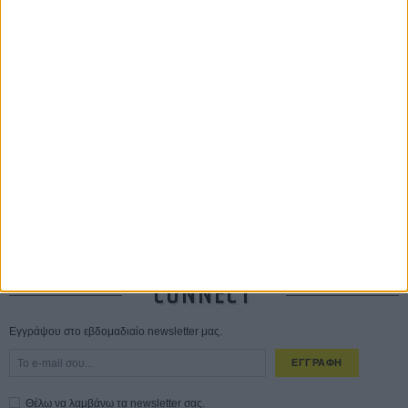
ΔΙΑΒΑΣΜΕΝΑ
Οδύσσεια
01 ΙΟΥΛ
Save the Date! Δείτε πρώτοι το «Σεξ και Αίμα στο Καμπ Μίασμα»!
05
ΑΥΓ
Ο Τζάρεντ Λέτο αρνείται τις καταγγελίες: «Δεν έχω διαπράξει ποτέ
σεξουαλική επίθεση»
30 ΙΟΥΛ
10 καυτές ταινίες (+ 5 δροσερές επανεκδόσεις) για τον Αύγουστο
01
ΑΥΓ
Spider-Man: Καινούργια Μέρα
30 ΜΑΡ
CONNECT
Εγγράψου στο εβδομαδιαίο newsletter μας.
ΕΓΓΡΑΦΗ
Θέλω να λαμβάνω τα newsletter σας.