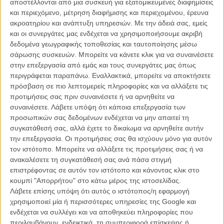
αποστέλλονται από μια συσκευή για εξατομικευμένες διαφημίσεις
περιλαμβάνουν μια συνεργασία με έναν από τους καλύτερους
και περιεχόμενο, μέτρηση διαφήμισης και περιεχομένου, έρευνα
storytellers των ημερών μας.
ακροατηρίου και ανάπτυξη υπηρεσιών.
Με την άδειά σας, εμείς
και οι συνεργάτες μας ενδέχεται να χρησιμοποιήσουμε ακριβή
Δείτε ακόμη:
To Σκοτεινό Σύμπαν της Universal
δεδομένα γεωγραφικής τοποθεσίας και ταυτοποίησης μέσω
ξαναζωντανεύει με το «The Invisible Man» αυτή την φορά ως
σάρωσης συσκευών. Μπορείτε να κάνετε κλικ για να συναινέσετε
ταινία τρόμου
στην επεξεργασία από εμάς και τους συνεργάτες μας όπως
περιγράφεται παραπάνω. Εναλλακτικά, μπορείτε να αποκτήσετε
«Μαγειρεύουμε κάτι [με τον Γκιγιέρμο ντελ Τόρο]. Εν τούτοις, αν και
πρόσβαση σε πιο λεπτομερείς πληροφορίες και να αλλάξετε τις
δεν είμαι μυστικοπαθής, δεν είμαι σίγουρη ότι μπορώ να μιλήσω γι'
προτιμήσεις σας πριν συναινέσετε ή να αρνηθείτε να
αυτό. Μπορώ να πω, όμως, ότι θα είναι κάτι τρομακτικό κι ότι
συναινέσετε.
Λάβετε υπόψη ότι κάποια επεξεργασία των
θαυμάζω πραγματικά και τον ίδιο και τη δουλειά του. Νομίζω ότι
προσωπικών σας δεδομένων ενδέχεται να μην απαιτεί τη
είναι ένας αληθινός καλλιτέχνης και ανυπομονώ να μάθω
συγκατάθεσή σας, αλλά έχετε το δικαίωμα να αρνηθείτε αυτήν
περισσότερα. Βρισκόμαστε ακόμη στα πρώτα στάδια της
την επεξεργασία. Οι προτιμήσεις σας θα ισχύουν μόνο για αυτόν
συνεργασίας μας».
τον ιστότοπο. Μπορείτε να αλλάξετε τις προτιμήσεις σας ή να
ανακαλέσετε τη συγκατάθεσή σας ανά πάσα στιγμή
επιστρέφοντας σε αυτόν τον ιστότοπο και κάνοντας κλικ στο
κουμπί "Απορρήτου" στο κάτω μέρος της ιστοσελίδας.
Λάβετε επίσης υπόψη ότι αυτός ο ιστότοπος/η εφαρμογή
χρησιμοποιεί μία ή περισσότερες υπηρεσίες της Google και
ενδέχεται να συλλέγει και να αποθηκεύει πληροφορίες που
περιλαμβάνουν, ενδεικτικά, τη συμπεριφορά επίσκεψης ή