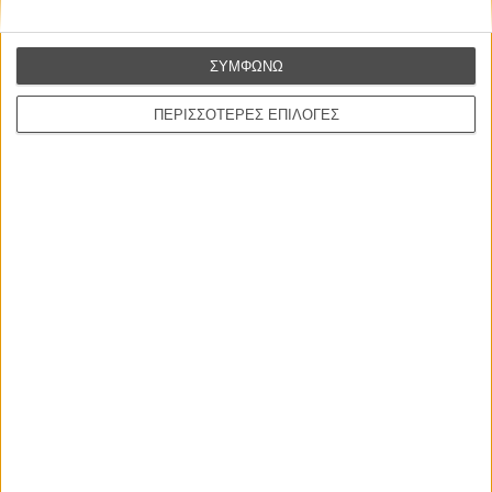
ΝΕΕΣ ΤΑΙΝΙΕΣ
Ο Παραχαράκτης
ΣΥΜΦΩΝΩ
L’ Affaire Bojarski (The Moneymaker)
του Ζαν-Πολ Σαλομέ
ΠΕΡΙΣΣΟΤΕΡΕΣ ΕΠΙΛΟΓΕΣ
Γνήσιο Αντίγραφο
Certified Copy (Copie Conforme)
του Αμπάς Κιαροστάμι
Ο Κλειδαράς του Ενός Εκατομμυρίου
Le Million
του Γκρεγκουάρ Βινιερόν
Αυτό που Ξέρουν οι Γυναίκες
Pour le Plaisir
του Ρεέμ Κερισί