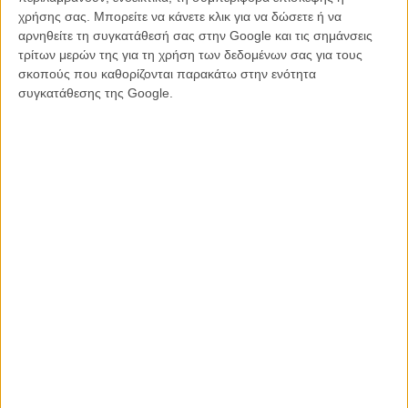
χρήσης σας. Μπορείτε να κάνετε κλικ για να δώσετε ή να
αρνηθείτε τη συγκατάθεσή σας στην Google και τις σημάνσεις
τρίτων μερών της για τη χρήση των δεδομένων σας για τους
σκοπούς που καθορίζονται παρακάτω στην ενότητα
συγκατάθεσης της Google.
Και ναι, η αλήθεια είναι ότι κι εμείς ανυπομονούμε να μάθουμε
περισσότερα, καθώς τα παραπάνω δεν μας δίνουν καμία
πληροφορία για το είδος της συνεργασίας τους, το μέσο για το
οποίο προορίζεται και τον ρόλο που θα αναλάβει ο κάθε ένας από
τους δύο εμπλεκόμενους.
Το μόνο σίγουρο είναι ότι ήδη ανυπομονούμε για το αποτέλεσμα!
Δείτε ακόμη:
Ο Ζακ Σνάιντερ επιστρέφει στα ζόμπι με το «Army of the Dead»
Το «The Hole in the Ground» φιλοδοξεί να γίνει το φετινό
«Hereditary»
H νέα σειρά ανθολογίας ασιατικού τρόμου «Folklore» του HBO