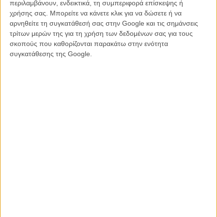
περιλαμβάνουν, ενδεικτικά, τη συμπεριφορά επίσκεψης ή
χρήσης σας. Μπορείτε να κάνετε κλικ για να δώσετε ή να
He had us at hello: Ο Κάμερον Κρόου μαζεύει το τέλειο καστ για
αρνηθείτε τη συγκατάθεσή σας στην Google και τις σημάνσεις
τη νέα του ταινία
τρίτων μερών της για τη χρήση των δεδομένων σας για τους
Ο Κάμερον Κρόου γράφει για τον Φίλιπ Σίμορ Χόφμαν
σκοπούς που καθορίζονται παρακάτω στην ενότητα
O Κάμερον Κρόου και ο Τζον Κιούζακ έκαναν ό,τι χρειαζόταν για
συγκατάθεσης της Google.
να σταματήσει το τηλεοπτικό «Say Anything»
H νέα, 46η ταινία του Γούντι Αλεν έχει τίτλο και την Εμα Στόουν
πρωταγωνίστρια