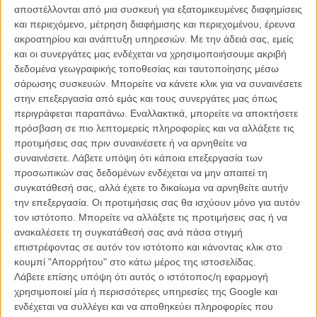
ξαναδεί σε ταινίες κάθε είδους;), αλλά το χιούμορ, η ελαφριά
αποστέλλονται από μια συσκευή για εξατομικευμένες διαφημίσεις
μελαγχολία, η αγορίστικη αδεξιότητα, το τέλειο καστ και το ντεκόρ
και περιεχόμενο, μέτρηση διαφήμισης και περιεχομένου, έρευνα
της Χαβάης μοιάζουν να χτίζουν μια ατμόσφαιρα με τη
ακροατηρίου και ανάπτυξη υπηρεσιών.
Με την άδειά σας, εμείς
χαρακτηριστική, γλυκόπικρη σφραγίδα του Κάμερον Κρόου.
και οι συνεργάτες μας ενδέχεται να χρησιμοποιήσουμε ακριβή
δεδομένα γεωγραφικής τοποθεσίας και ταυτοποίησης μέσω
Διαβάστε ακόμη: O Κάμερον Κρόου και ο Τζον Κιούζακ έκαναν
σάρωσης συσκευών. Μπορείτε να κάνετε κλικ για να συναινέσετε
ό,τι χρειαζόταν για να σταματήσει το τηλεοπτικό «Say
στην επεξεργασία από εμάς και τους συνεργάτες μας όπως
Anything»
περιγράφεται παραπάνω. Εναλλακτικά, μπορείτε να αποκτήσετε
πρόσβαση σε πιο λεπτομερείς πληροφορίες και να αλλάξετε τις
Στο «Aloha», κεντρικός ήρωας, ως άλλος αποπροσανατολισμένος
προτιμήσεις σας πριν συναινέσετε ή να αρνηθείτε να
Τζέρι Μαγκουάιρ, είναι ο Μπράιαν Γκίλκρεστ (Μπράντλεϊ Κούπερ),
συναινέσετε.
Λάβετε υπόψη ότι κάποια επεξεργασία των
ένας 37χρονος σύμβουλος όπλων του αμερικανικού στρατού που
προσωπικών σας δεδομένων ενδέχεται να μην απαιτεί τη
μετά από μια αποστολή όπου τα κάνει θάλασσα, τοποθετείται στην
συγκατάθεσή σας, αλλά έχετε το δικαίωμα να αρνηθείτε αυτήν
αμερικανική βάση στη Χονολουλού. Εκεί, με επικεφαλής τον Αλεκ
την επεξεργασία. Οι προτιμήσεις σας θα ισχύουν μόνο για αυτόν
Μπόλντουιν και καθοδηγητή τον (σοφό) Μπιλ Μάρεϊ, θα συναντήσει
τον ιστότοπο. Μπορείτε να αλλάξετε τις προτιμήσεις σας ή να
έναν παλιό του έρωτα, τη Ρέιτσελ ΜακΑνταμς, παντρεμένη πια με
ανακαλέσετε τη συγκατάθεσή σας ανά πάσα στιγμή
τον Τζον Κραζίνσκι και θ' αρχίσει να ερωτεύεται (πώς όχι, άλλωστε),
επιστρέφοντας σε αυτόν τον ιστότοπο και κάνοντας κλικ στο
την Εμα Στόουν, την αξιωματικό που φροντίζει να μην ξεφύγει ο
κουμπί "Απορρήτου" στο κάτω μέρος της ιστοσελίδας.
Μπράιαν από το στόχο (της μονάδας και της ζωής του). Δείτε
Λάβετε επίσης υπόψη ότι αυτός ο ιστότοπος/η εφαρμογή
παρακάτω το τρέιλερ και βγάλτε τα καλοκαιρινά.
χρησιμοποιεί μία ή περισσότερες υπηρεσίες της Google και
ενδέχεται να συλλέγει και να αποθηκεύει πληροφορίες που
Διαβάστε ακόμη
: