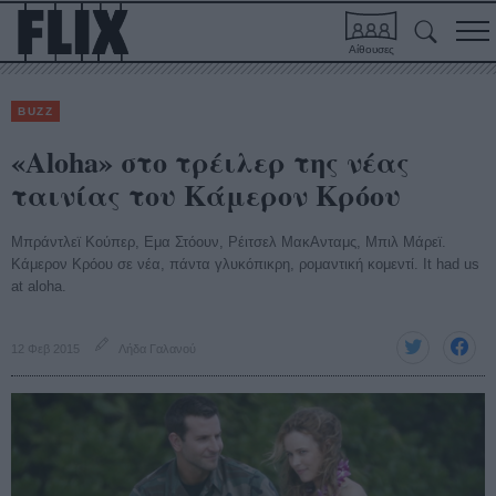
Αίθουσες
BUZZ
«Aloha» στο τρέιλερ της νέας
ταινίας του Κάμερον Κρόου
Μπράντλεϊ Κούπερ, Εμα Στόουν, Ρέιτσελ ΜακΑνταμς, Μπιλ Μάρεϊ.
Κάμερον Κρόου σε νέα, πάντα γλυκόπικρη, ρομαντική κομεντί. It had us
at aloha.
12 Φεβ 2015
Λήδα Γαλανού