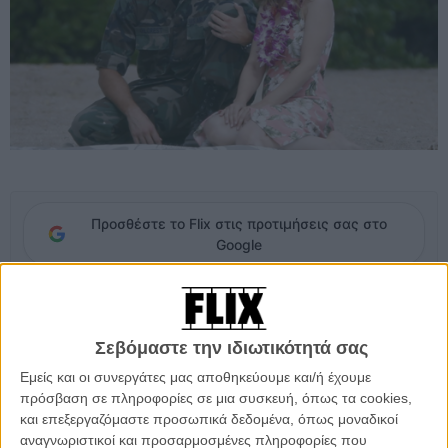
Προσθέστε το Flix στις προτιμήσεις σας στο
Google
Το «η νέα ταινία από το σκηνοθέτη του "Jerry Maguire"» αρκεί για
να μας κερδίσει, παρότι ο Κάμερον Κρόου έχει, από το 1996, κάνει
Σεβόμαστε την ιδιωτικότητά σας
άλλες επτά ταινίες φιξιόν και ντοκιμαντέρ. Η ταινία έρχεται στις
(αμερικανικές) αίθουσες στις 29 Μαΐου και μοιάζει ότι θα φέρει την
Εμείς και οι συνεργάτες μας αποθηκεύουμε και/ή έχουμε
άνοιξη! Μπορεί το tag line που βλέπουμε στο πρώτο τρέιλερ που
πρόσβαση σε πληροφορίες σε μια συσκευή, όπως τα cookies,
μόλις κυκλοφόρησε να είναι... χλιαρό (sometimes you have to say
και επεξεργαζόμαστε προσωπικά δεδομένα, όπως μοναδικοί
goodbye before you say hello; Πόσες δεκάδες φορές το έχουμε
αναγνωριστικοί και προσαρμοσμένες πληροφορίες που