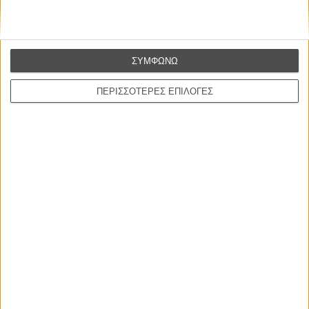
Συνέντευξη
ΝΕΕΣ ΤΑΙΝΙΕΣ
ΣΥΜΦΩΝΩ
Ο Παραχαράκτης
L’ Affaire Bojarski (The Moneymaker)
ΠΕΡΙΣΣΟΤΕΡΕΣ ΕΠΙΛΟΓΕΣ
του Ζαν-Πολ Σαλομέ
Γνήσιο Αντίγραφο
Certified Copy (Copie Conforme)
του Αμπάς Κιαροστάμι
Ο Κλειδαράς του Ενός Εκατομμυρίου
Le Million
του Γκρεγκουάρ Βινιερόν
Αυτό που Ξέρουν οι Γυναίκες
Pour le Plaisir
του Ρεέμ Κερισί