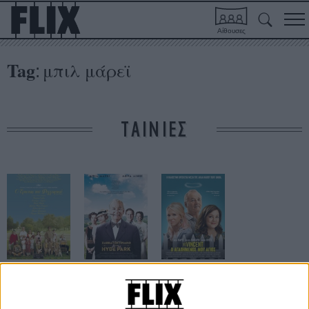
Αίθουσες
Tag
μπιλ μάρεϊ
:
ΤΑΙΝΙΕΣ
Ο Ερωτας του
Σαββατοκύριακο
St. Vincent ο
Φεγγαριού
στο Hyde Park
Αγαπημένος
μου Aγιος