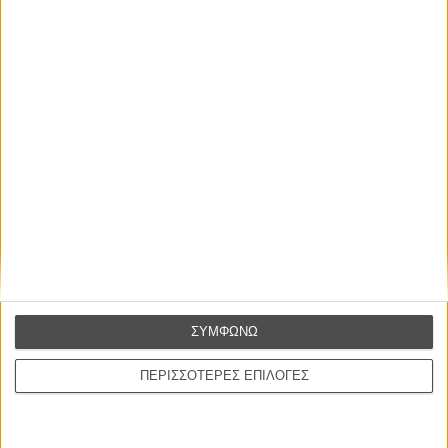
TV & STREAMING
/
14 ΟΚΤ 2014
/
Λήδα Γαλανού
Η επιτυχία είναι υπερτιμημένη. Δεν σε κάνει
καλύτερο, δεν σε πάει πουθενά η επιτυχία. Είναι
απλώς ένα ωραίο, ανεβαστικό, επιφανειακό
συναίσθημα.»
Βιμ Βέντερς
ΣΥΜΦΩΝΩ
Συνέντευξη
ΠΕΡΙΣΣΟΤΕΡΕΣ ΕΠΙΛΟΓΕΣ
CONNECT