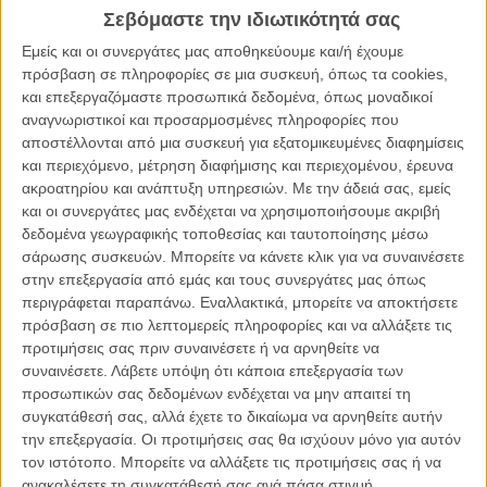
Σεβόμαστε την ιδιωτικότητά σας
ΑΡΘΡΑ
Εμείς και οι συνεργάτες μας αποθηκεύουμε και/ή έχουμε
πρόσβαση σε πληροφορίες σε μια συσκευή, όπως τα cookies,
και επεξεργαζόμαστε προσωπικά δεδομένα, όπως μοναδικοί
Ο Μπιλ Μάρεϊ τραγουδά Μπομπ Ντίλαν σε μια σκηνή
αναγνωριστικοί και προσαρμοσμένες πληροφορίες που
του «St. Vincent»
αποστέλλονται από μια συσκευή για εξατομικευμένες διαφημίσεις
ΝΕΑ
/
07 ΟΚΤ 2014
/
Πόλυ Λυκούργου
και περιεχόμενο, μέτρηση διαφήμισης και περιεχομένου, έρευνα
ακροατηρίου και ανάπτυξη υπηρεσιών.
Με την άδειά σας, εμείς
Το «Aloha» του Κάμερον Κρόου έχει καλοκαιρινό
και οι συνεργάτες μας ενδέχεται να χρησιμοποιήσουμε ακριβή
soundtrack κι έρχεται τον Μάιο
δεδομένα γεωγραφικής τοποθεσίας και ταυτοποίησης μέσω
σάρωσης συσκευών. Μπορείτε να κάνετε κλικ για να συναινέσετε
ΝΕΑ
/
22 ΑΠΡ 2015
/
Λήδα Γαλανού
στην επεξεργασία από εμάς και τους συνεργάτες μας όπως
περιγράφεται παραπάνω. Εναλλακτικά, μπορείτε να αποκτήσετε
O Μπιλ Μάρεϊ ξέρει πώς να... rock the kasbah
πρόσβαση σε πιο λεπτομερείς πληροφορίες και να αλλάξετε τις
ΝΕΑ
/
12 ΙΟΥΝ 2015
/
Λήδα Γαλανού
προτιμήσεις σας πριν συναινέσετε ή να αρνηθείτε να
συναινέσετε.
Λάβετε υπόψη ότι κάποια επεξεργασία των
Στη νέα ταινία του Γουες Αντερσον, εκτός από
προσωπικών σας δεδομένων ενδέχεται να μην απαιτεί τη
σκυλάκια θα παίζει κι ο Μπιλ Μάρεϊ
συγκατάθεσή σας, αλλά έχετε το δικαίωμα να αρνηθείτε αυτήν
την επεξεργασία. Οι προτιμήσεις σας θα ισχύουν μόνο για αυτόν
ΝΕΑ
/
08 ΔΕΚ 2015
/
Λήδα Γαλανού
τον ιστότοπο. Μπορείτε να αλλάξετε τις προτιμήσεις σας ή να
ανακαλέσετε τη συγκατάθεσή σας ανά πάσα στιγμή