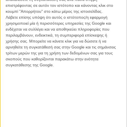
Ο Τζιμ Τζάρμους γυρίζει ένα zombie movie με Μπιλ
επιστρέφοντας σε αυτόν τον ιστότοπο και κάνοντας κλικ στο
Μάρεϊ, Ανταμ Ντράιβερ, Κλόι Σεβινί και... Σελίνα
κουμπί "Απορρήτου" στο κάτω μέρος της ιστοσελίδας.
Γκόμεζ
Λάβετε επίσης υπόψη ότι αυτός ο ιστότοπος/η εφαρμογή
ΝΕΑ
/
13 ΙΟΥΛ 2018
/
Λήδα Γαλανού
χρησιμοποιεί μία ή περισσότερες υπηρεσίες της Google και
ενδέχεται να συλλέγει και να αποθηκεύει πληροφορίες που
«Aloha» στο τρέιλερ της νέας ταινίας του Κάμερον
περιλαμβάνουν, ενδεικτικά, τη συμπεριφορά επίσκεψης ή
Κρόου
χρήσης σας. Μπορείτε να κάνετε κλικ για να δώσετε ή να
αρνηθείτε τη συγκατάθεσή σας στην Google και τις σημάνσεις
ΝΕΑ
/
12 ΦΕΒ 2015
/
Λήδα Γαλανού
τρίτων μερών της για τη χρήση των δεδομένων σας για τους
σκοπούς που καθορίζονται παρακάτω στην ενότητα
«Πρέπει να εμπλέκεσαι στη ζωή, απλώς γιατί έχει
συγκατάθεσης της Google.
πλάκα!» Ο Μπιλ Μάρεϊ δίνει μαθήματα υπαρξιακού
χιούμορ
ΝΕΑ
/
02 ΙΟΥΝ 2018
/
Λήδα Γαλανού
Ο Μπιλ Μάρεϊ θα κάνει τη χριστουγεννιάτικη
εκπομπή του με τη Σοφία Κόπολα. Αν δεν το πιέσουμε.
TV & STREAMING
/
22 ΟΚΤ 2014
/
Λήδα Γαλανού
Θέλουμε Χριστούγεννα με τον Μπιλ Μάρεϊ και τη
Σοφία Κόπολα