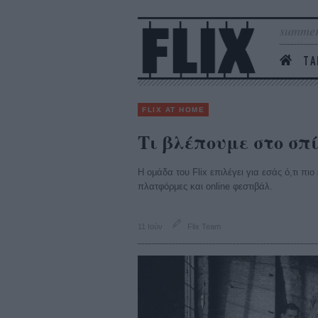
summer
ΤΑ
FLIX AT HOME
Τι βλέπουμε στο σπί
Η ομάδα του Flix επιλέγει για εσάς ό,τι πι
πλατφόρμες και online φεστιβάλ.
11 Ιούν
Flix Team