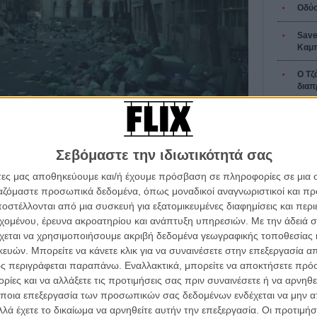
Οδύσ
Save
Καμπ
Ο Τζ
διαπ
10 κ
τον 
Σεβόμαστε την ιδιωτικότητά σας
Spid
άτες μας αποθηκεύουμε και/ή έχουμε πρόσβαση σε πληροφορίες σε μια
ργαζόμαστε προσωπικά δεδομένα, όπως μοναδικοί αναγνωριστικοί και 
ό ένα μπολ στο μπαρ του αεροδρομίου, πριν δώσει την
στέλλονται από μια συσκευή για εξατομικευμένες διαφημίσεις και περ
ια επαγγελματική συνάντηση ξεκινά με ανταλλαγή
εχομένου, έρευνα ακροατηρίου και ανάπτυξη υπηρεσιών.
Με την άδειά σα
άμεστο λεωφορείο... Μία επαφή... Μια στιγμή... Και
Εγγράψου 
χεται να χρησιμοποιήσουμε ακριβή δεδομένα γεωγραφικής τοποθεσίας 
ών. Μπορείτε να κάνετε κλικ για να συναινέσετε στην επεξεργασία απ
ς περιγράφεται παραπάνω. Εναλλακτικά, μπορείτε να αποκτήσετε πρό
ινία επιδημίας για τον σκεπτόμενο θεατή. Που όμως το
ίες και να αλλάξετε τις προτιμήσεις σας πριν συναινέσετε ή να αρνηθεί
ή σε ενδιαφέρει) λιγότερο απ όσο θα έπρεπε...
Διαβάστε
Θέλω ν
ποια επεξεργασία των προσωπικών σας δεδομένων ενδέχεται να μην απ
λά έχετε το δικαίωμα να αρνηθείτε αυτήν την επεξεργασία. Οι προτιμήσ