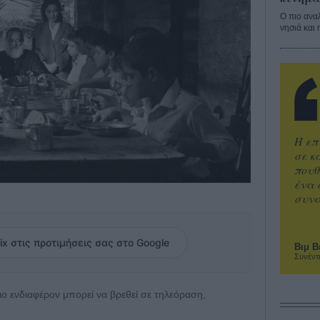
Ο πιο ανα
νησιά και 
Η επ
σε κ
πουθ
ένα 
συνα
ix στις προτιμήσεις σας στο Google
Βιμ Β
Συνέντ
 πιο ενδιαφέρον μπορεί να βρεθεί σε τηλεόραση,