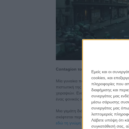
Contagion του Στίβεν Σόντερμπεργκ
Εμείς και οι συνεργ
cookies, και επεξε
Μία γυναίκα παίρνει ξηρούς καρπούς απ
πληροφορίες που απο
πιστωτική της κάρτα στον σερβιτόρο. Μ
διαφήμισης και περι
χειραψιών. Ενας άνδρας βήχει σε ένα κατ
συνεργάτες μας ενδέ
ένας φονικός ιός έχει ήδη εξαπλωθεί.
μέσω σάρωσης συσκευ
συνεργάτες μας όπω
Μια γεμάτη διάσημους πρωταγωνιστές τα
λεπτομερείς πληροφορ
σκέφτεται περισσότερο και σε τρομάζει (
Λάβετε υπόψη ότι κά
εδώ τη γνώμη του Flix.
συγκατάθεσή σας, αλ