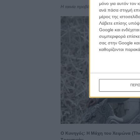
μόνο για αυτόν τον 
H ταινία προβάλλεται στις 02.00 στο ST
ανά πάσα στιγμή επι
μέρος της ιστοσελίδα
Λάβετε επίσης υπόψη
Google και ενδέχετα
συμπεριφορά επίσκεψ
σας στην Google και
καθορίζονται παρακ
ΠΕΡΙ
Ο Κυνηγός: Η Μάχη του Χειμώνα (The
Τρουαγιάν