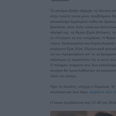
Το σενάριο βγάζει εξαρχής τη Χιονάτη απ
στην πρώτη ταινία μόνο προβλήματα δημι
αποκαλύψει ξεχασμένα πάθη και όρκους 
βασιλεύει, είναι πολύ κακιά και δολοπλ
αδελφή της, τη Φρέια (Εμιλι Μπλαντ), π
το «Frozen» σε πιο υπαρξιακό. Η Φρέια
πάγος δικαιολογείται και κλιματολογικά)
ατρόμητο Ερικ (Κρις Χέμσγουερθ φυσικά)
να την προφυλάξουν απ’ το να ξαναγαπή
ολόκληρο το πριγκιπάτο της κι αυτό που
Ο πόλεμος ανάμεσα στις δυο γαλαζοαίματ
κυνηγοί θα προσπαθήσουν να κατατροπώ
όλον τον κόσμο.
Πριν τη Χιονάτη, υπήρχε ο Χειμώνας. Κι
απολαυστικό όσο λίγες.
Διαβάστε εδώ τη
Η ταινία προβάλλεται στις 21.40 στο ΣΚΑ