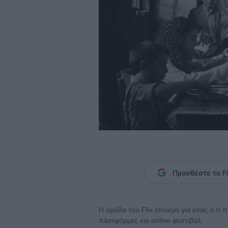
Προσθέστε το Fl
Η ομάδα του Flix επιλέγει για εσάς ό,τι
πλατφόρμες και online φεστιβάλ.