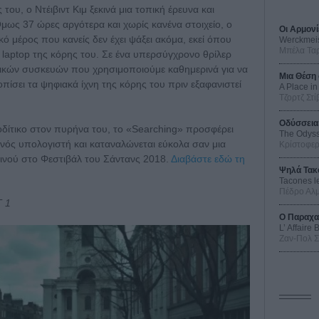
ου, o Ντέιβιντ Κιμ ξεκινά μια τοπική έρευνα και
 Όμως 37 ώρες αργότερα και χωρίς κανένα στοιχείο, ο
Οι Αρμονί
κό μέρος που κανείς δεν έχει ψάξει ακόμα, εκεί όπου
Werckmei
Μπέλα Τα
 laptop της κόρης του. Σε ένα υπερσύγχρονο θρίλερ
γικών συσκευών που χρησιμοποιούμε καθημερινά για να
Μια Θέση 
οπίσει τα ψηφιακά ίχνη της κόρης του πριν εξαφανιστεί
A Place in
Τζορτζ Στί
Οδύσσεια
δίτικο στον πυρήνα του, το «Searching» προσφέρει
The Odys
ενός υπολογιστή και καταναλώνεται εύκολα σαν μια
Κρίστοφε
ινού στο Φεστιβάλ του Σάντανς 2018.
Διαβάστε εδώ τη
Ψηλά Τακ
Tacones l
Πέδρο Αλ
Τ 1
Ο Παραχα
L’ Affaire
Ζαν-Πολ 