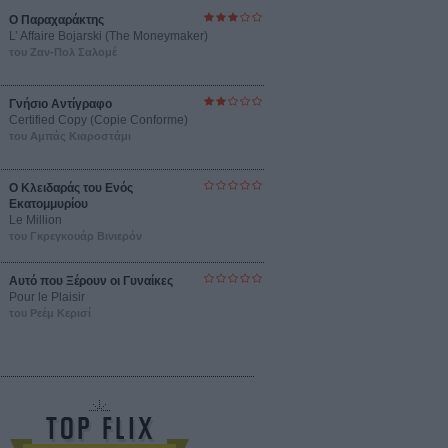
Ο Παραχαράκτης
L’ Affaire Bojarski (The Moneymaker)
του Ζαν-Πολ Σαλομέ
Γνήσιο Αντίγραφο
Certified Copy (Copie Conforme)
του Αμπάς Κιαροστάμι
Ο Κλειδαράς του Ενός
Εκατομμυρίου
Le Million
του Γκρεγκουάρ Βινιερόν
Αυτό που Ξέρουν οι Γυναίκες
Pour le Plaisir
του Ρεέμ Κερισί