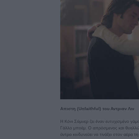
Απιστη (Unfaithful) του Αντριαν Λιν
Η Κόνι Σάμνερ ζει έναν ευτυχισμένο γάμ
Γάλλο μποέμ. Ο απρόσμενος και θυελλώ
άντρα κινδυνεύει να τινάξει στον αέρα τ