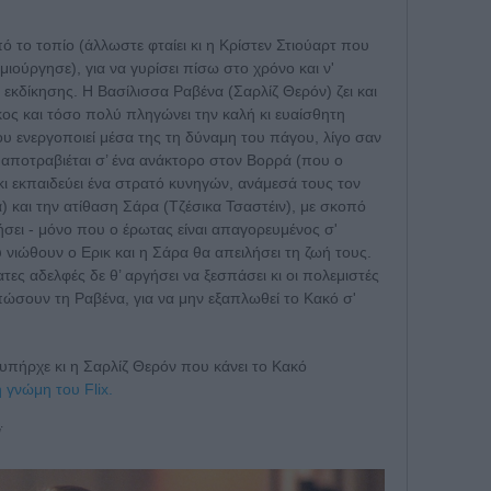
ό το τοπίο (άλλωστε φταίει κι η Κρίστεν Στιούαρτ που
ούργησε), για να γυρίσει πίσω στο χρόνο και ν'
εκδίκησης. Η Βασίλισσα Ραβένα (Σαρλίζ Θερόν) ζει και
όκος και τόσο πολύ πληγώνει την καλή κι ευαίσθητη
ου ενεργοποιεί μέσα της τη δύναμη του πάγου, λίγο σαν
 αποτραβιέται σ’ ένα ανάκτορο στον Βορρά (που ο
 κι εκπαιδεύει ένα στρατό κυνηγών, ανάμεσά τους τον
 και την ατίθαση Σάρα (Τζέσικα Τσαστέιν), με σκοπό
σει - μόνο που ο έρωτας είναι απαγορευμένος σ'
 νιώθουν ο Ερικ και η Σάρα θα απειλήσει τη ζωή τους.
ες αδελφές δε θ’ αργήσει να ξεσπάσει κι οι πολεμιστές
σουν τη Ραβένα, για να μην εξαπλωθεί το Κακό σ'
 υπήρχε κι η Σαρλίζ Θερόν που κάνει το Κακό
 γνώμη του Flix.
Ϊ