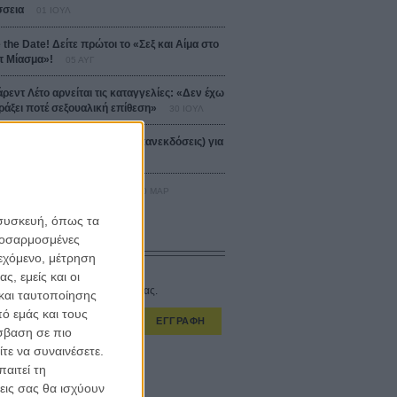
σεια
01 ΙΟΥΛ
 the Date! Δείτε πρώτοι το «Σεξ και Αίμα στο
 Μίασμα»!
05 ΑΥΓ
άρεντ Λέτο αρνείται τις καταγγελίες: «Δεν έχω
ράξει ποτέ σεξουαλική επίθεση»
30 ΙΟΥΛ
αυτές ταινίες (+ 5 δροσερές επανεκδόσεις) για
Αύγουστο
01 ΑΥΓ
er-Man: Καινούργια Μέρα
30 ΜΑΡ
 συσκευή, όπως τα
προσαρμοσμένες
CONNECT
ιεχόμενο, μέτρηση
ς, εμείς και οι
στο εβδομαδιαίο newsletter μας.
και ταυτοποίησης
ό εμάς και τους
ΕΓΓΡΑΦΗ
σβαση σε πιο
τε να συναινέσετε.
α λαμβάνω τα newsletter σας.
αιτεί τη
εις σας θα ισχύουν