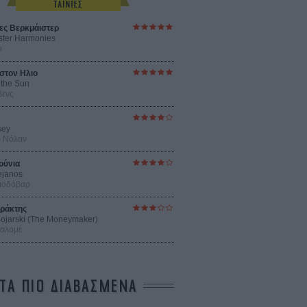
ες Βερκμάιστερ
ster Harmonies
ρ
στον Ηλιο
 the Sun
βενς
sey
ρ Νόλαν
ούνια
ejanos
μοδόβαρ
ράκτης
 Bojarski (The Moneymaker)
Σαλομέ
ΤΑ ΠΙΟ ΔΙΑΒΑΣΜΕΝΑ