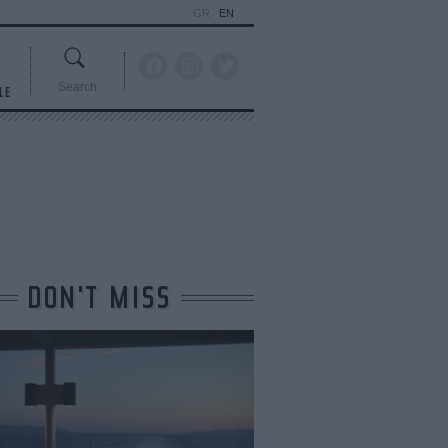
GR
EN
Search
LE
DON'T MISS