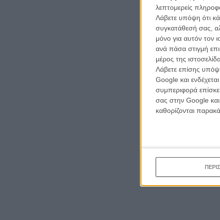
λεπτομερείς πληροφορ
Λάβετε υπόψη ότι κά
συγκατάθεσή σας, αλ
μόνο για αυτόν τον 
ανά πάσα στιγμή επι
μέρος της ιστοσελίδα
Λάβετε επίσης υπόψη
Google και ενδέχετα
συμπεριφορά επίσκεψ
σας στην Google και
καθορίζονται παρακ
ΠΕΡΙ