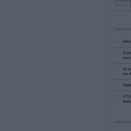
L’ Affaire
Ζαν-Πολ 
Οδύσ
Ο Sp
κανε
10 κ
τον 
Spid
Ο Τζ
διαπ