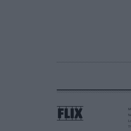
M
N
L
T