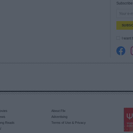
Subscribe 
SUBSC
I want 
ovies
About Flix
ews
Advertising
ong Reads
Terms of Use & Privacy
V