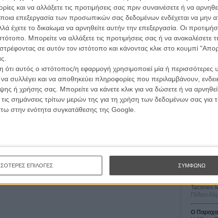
ίες και να αλλάξετε τις προτιμήσεις σας πριν συναινέσετε ή να αρνηθεί
ποια επεξεργασία των προσωπικών σας δεδομένων ενδέχεται να μην απ
λά έχετε το δικαίωμα να αρνηθείτε αυτήν την επεξεργασία. Οι προτιμήσ
ιστότοπο. Μπορείτε να αλλάξετε τις προτιμήσεις σας ή να ανακαλέσετε
στρέφοντας σε αυτόν τον ιστότοπο και κάνοντας κλικ στο κουμπί "Απ
ς.
 ότι αυτός ο ιστότοπος/η εφαρμογή χρησιμοποιεί μία ή περισσότερες 
ι να συλλέγει και να αποθηκεύει πληροφορίες που περιλαμβάνουν, ενδεικ
Οι Αρμονί
ης ή χρήσης σας. Μπορείτε να κάνετε κλικ για να δώσετε ή να αρνηθε
Werckmei
Μπέλα Τα
 τις σημάνσεις τρίτων μερών της για τη χρήση των δεδομένων σας για
άτω στην ενότητα συγκατάθεσης της Google.
Μια Θέση 
A Place in
Τζορτζ Στί
Οδύσσεια
The Odys
Κρίστοφε
ΣΣΟΤΕΡΕΣ ΕΠΙΛΟΓΕΣ
ΣΥΜΦΩΝΩ
Ψηλά Τακ
Tacones l
Πέδρο Αλ
Ο Παραχα