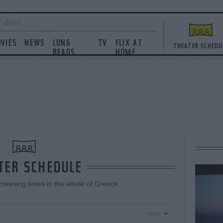
 days
VIES
NEWS
LONG
TV
FLIX AT
THEATER SCHEDU
READS
HOME
TER SCHEDULE
reening times in the whole of Greece
clear