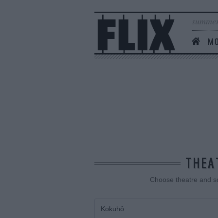
summer
MO
THEA
Choose theatre and sc