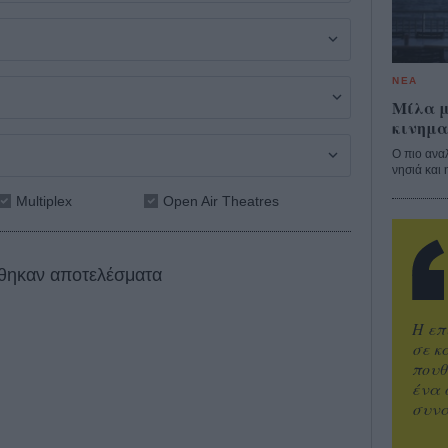
ΝΕΑ
Μίλα μ
κινημα
Ο πιο ανα
νησιά και 
Multiplex
Open Air Theatres
θηκαν αποτελέσματα
Η επ
σε κ
πουθ
ένα 
συνα