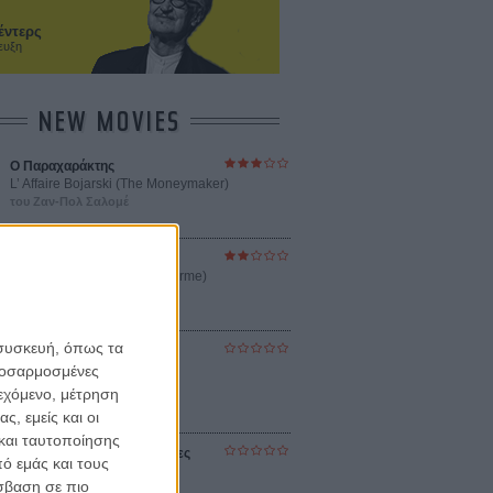
έντερς
ευξη
NEW MOVIES
Ο Παραχαράκτης
L’ Affaire Bojarski (The Moneymaker)
του Ζαν-Πολ Σαλομέ
Γνήσιο Αντίγραφο
Certified Copy (Copie Conforme)
του Αμπάς Κιαροστάμι
 συσκευή, όπως τα
Ο Κλειδαράς του Ενός
Εκατομμυρίου
προσαρμοσμένες
Le Million
ιεχόμενο, μέτρηση
του Γκρεγκουάρ Βινιερόν
ς, εμείς και οι
και ταυτοποίησης
Αυτό που Ξέρουν οι Γυναίκες
ό εμάς και τους
Pour le Plaisir
σβαση σε πιο
του Ρεέμ Κερισί