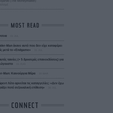
 Bojarski (The Moneymaker)
Σαλομέ
MOST READ
σεια
01 JUL
ider-Man έκανε αυτό που δεν είχε καταφέρει
ίς μετά το «Endgame»
31 JUL
αυτές ταινίες (+ 5 δροσερές επανεκδόσεις) για
Αύγουστο
01 AUG
er-Man: Καινούργια Μέρα
30 MAR
άρεντ Λέτο αρνείται τις καταγγελίες: «Δεν έχω
ράξει ποτέ σεξουαλική επίθεση»
30 JUL
CONNECT