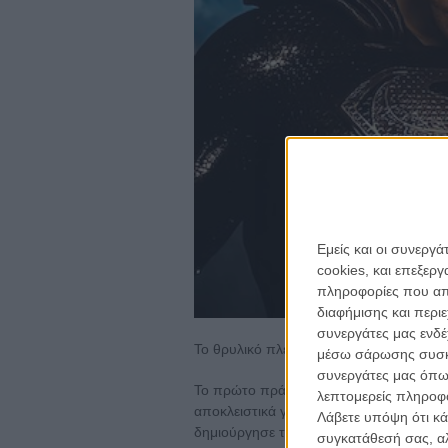
Εμείς και οι συνεργ
cookies, και επεξε
πληροφορίες που απο
για ν
διαφήμισης και περι
Η 
συνεργάτες μας ενδέ
Το θρυλικό πλέον «Zack Snyder's Justic
με
μέσω σάρωσης συσκευ
συνεργάτες μας όπω
Το πρώτο πράγμα που πρέπει να γίνει κατ
λεπτομερείς πληροφορ
αποκλειστικά για τους φανς. Οσο εγωιστι
το
ne
Λάβετε υπόψη ότι κά
δημιούργησε την ταινία αυτή, διάρκειας
συγκατάθεσή σας, αλ