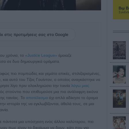
Βιμ Β
Συνέντ
ix στις προτιμήσεις σας στο Google
ου χρόνια, το
«Justice League»
έμοιαζε
σα σε δυο δημιουργικά οράματα.
σαφώς πιο πομπώδες και γεμάτο επικές, στιλιζαρισμένες,
υ, και αυτό του Τζος Γουίντον, ο οποίος αναγκάστηκε να
ρησε λίγο πριν ολοκληρώσει την ταινία
λόγω μιας
ενός στούντιο που επιθυμούσε μια πιο ανάλαφρη εικόνα
ης ταινίας. Το
αποτέλεσμα
όχι απλά αδίκησε το όραμα
την ιστορία της να εγκλωβίζονται, άθελά τους, σε μια
ινία.
 πάντοτε μια υπόσχεση ενός άλλου καλύτερου, πιο
ευαν πως είχαν το δικαίωμα να δουν, κάτι που για