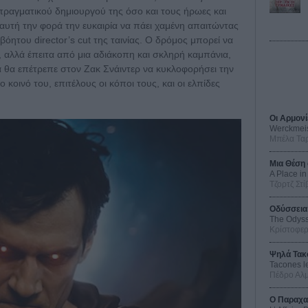
πραγματικού δημιουργού της όσο και τους ήρωες και
 αυτή την φορά την ευκαιρία να πάει χαμένη απαιτώντας
βόητου director’s cut της ταινίας. Ο δρόμος μπορεί να
, αλλά έπειτα από μια αδιάκοπη και σκληρή καμπάνια,
α θα επέτρεπε στον Ζακ Σνάιντερ να κυκλοφορήσει την
ο κοινό του, επιτέλους οι κόποι τους, και οι ελπίδες
Οι Αρμονί
Werckmei
Μπέλα Τα
Μια Θέση 
A Place in
Τζορτζ Στί
Οδύσσεια
The Odys
Κρίστοφε
Ψηλά Τακ
Tacones l
Πέδρο Αλ
Ο Παραχα