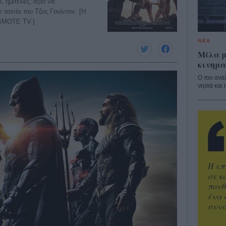
, ημιτελές, άξιο να
 ταινία του Τζος Γουίντον. [Η
OSMOTE TV.]
ΝΕΑ
Μίλα μ
κινημα
Ο πιο ανα
νησιά και 
Η επ
σε κ
πουθ
ένα 
συνα