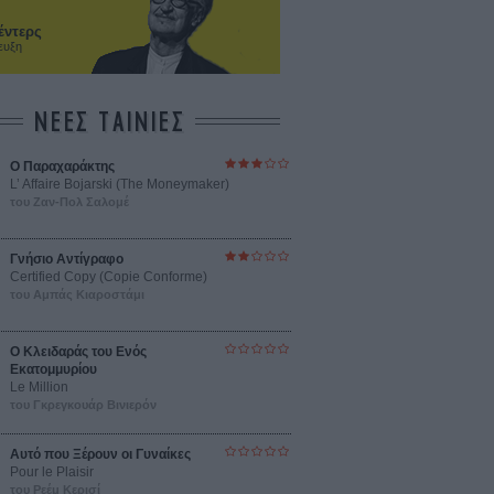
έντερς
ευξη
ΝΕΕΣ ΤΑΙΝΙΕΣ
Ο Παραχαράκτης
L’ Affaire Bojarski (The Moneymaker)
του Ζαν-Πολ Σαλομέ
Γνήσιο Αντίγραφο
Certified Copy (Copie Conforme)
του Αμπάς Κιαροστάμι
Ο Κλειδαράς του Ενός
Εκατομμυρίου
Le Million
του Γκρεγκουάρ Βινιερόν
Αυτό που Ξέρουν οι Γυναίκες
Pour le Plaisir
του Ρεέμ Κερισί