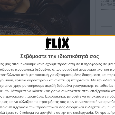
L’ Affaire
Ζαν-Πολ 
Οδύσ
Save
Καμπ
Σεβόμαστε την ιδιωτικότητά σας
Ο Τζ
άτες μας αποθηκεύουμε και/ή έχουμε πρόσβαση σε πληροφορίες σε μια
διαπ
ργαζόμαστε προσωπικά δεδομένα, όπως μοναδικοί αναγνωριστικοί και 
στέλλονται από μια συσκευή για εξατομικευμένες διαφημίσεις και περ
10 κ
α τα βλέπεις όλα σινεμά...
τον 
εχομένου, έρευνα ακροατηρίου και ανάπτυξη υπηρεσιών.
Με την άδειά σα
κινηματογραφική εβδομάδα
χεται να χρησιμοποιήσουμε ακριβή δεδομένα γεωγραφικής τοποθεσίας 
Spid
e League» είναι εδώ, σε όλο το τετράωρο μεγαλείο του.
 τον τρόπο του flix
ών. Μπορείτε να κάνετε κλικ για να συναινέσετε στην επεξεργασία απ
ς περιγράφεται παραπάνω. Εναλλακτικά, μπορείτε να αποκτήσετε πρό
ανοητό είναι το πως αυτή η ταινία έχει γίνει
ίες και να αλλάξετε τις προτιμήσεις σας πριν συναινέσετε ή να αρνηθεί
κό και αν ακούγεται στην ουσία αυτό, ο Σνάιντερ
wsletter
του flix, στο inbox σου
ποια επεξεργασία των προσωπικών σας δεδομένων ενδέχεται να μην απ
 4 ωρών και 2 λεπτών, για να ικανοποιήσει το fandom το
λά έχετε το δικαίωμα να αρνηθείτε αυτήν την επεξεργασία. Οι προτιμήσ