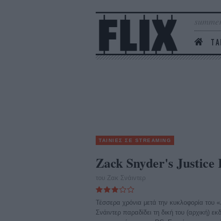
summer
ΤΑ
ΤΑΙΝΙΕΣ ΣΕ STREAMING
Zack Snyder's Justice
του Ζακ Σνάιντερ
Τέσσερα χρόνια μετά την κυκλοφορία του «
Σνάιντερ παραδίδει τη δική του (αρχική) εκ