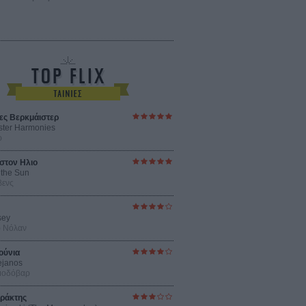
ες Βερκμάιστερ
ster Harmonies
ρ
στον Ηλιο
 the Sun
βενς
sey
ρ Νόλαν
ούνια
ejanos
μοδόβαρ
ράκτης