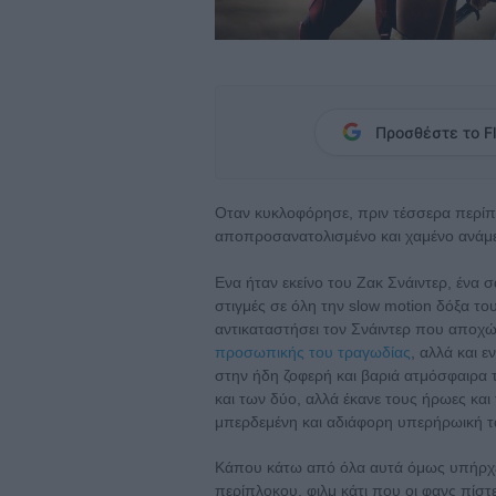
Προσθέστε το Fl
Οταν κυκλοφόρησε, πριν τέσσερα περίπ
αποπροσανατολισμένo και χαμένo ανάμε
Ενα ήταν εκείνο του Ζακ Σνάιντερ, ένα 
στιγμές σε όλη την slow motion δόξα το
αντικαταστήσει τον Σνάιντερ που αποχώ
προσωπικής του τραγωδίας
, αλλά και 
στην ήδη ζοφερή και βαριά ατμόσφαιρα τ
και των δύο, αλλά έκανε τους ήρωες και 
μπερδεμένη και αδιάφορη υπερήρωική τα
Κάπου κάτω από όλα αυτά όμως υπήρχε
περίπλοκου, φιλμ κάτι που οι φανς πίστ