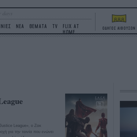
 days
ΙΝΙΕΣ
ΝΕΑ
ΘΕΜΑΤΑ
TV
FLIX AT
ΟΔΗΓΟΣ ΑΙΘΟΥΣΩΝ
HOME
 League
Justice League», ο Ζακ
δοχή για την ταινία που ενώνει