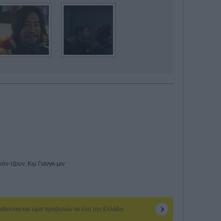
όν-τζουν, Κιμ Γιανγκ-μιν
 αίθουσα και ώρα προβολών σε όλη την Ελλάδα