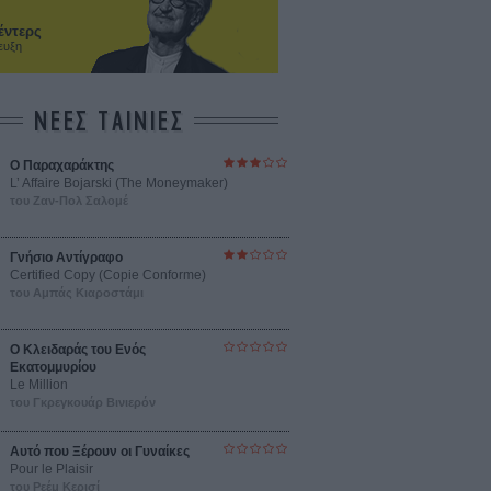
έντερς
ευξη
ΝΕΕΣ ΤΑΙΝΙΕΣ
Ο Παραχαράκτης
L’ Affaire Bojarski (The Moneymaker)
του Ζαν-Πολ Σαλομέ
Γνήσιο Αντίγραφο
Certified Copy (Copie Conforme)
του Αμπάς Κιαροστάμι
Ο Κλειδαράς του Ενός
Εκατομμυρίου
Le Million
του Γκρεγκουάρ Βινιερόν
Αυτό που Ξέρουν οι Γυναίκες
Pour le Plaisir
του Ρεέμ Κερισί