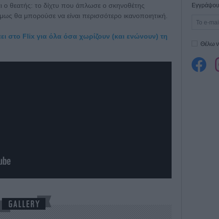
αι ο θεατής: το δίχτυ που άπλωσε ο σκηνοθέτης
Εγγράψου 
 όμως θα μπορούσε να είναι περισσότερο ικανοποιητική.
ει στο Flix για όλα όσα χωρίζουν (και ενώνουν) τη
Θέλω ν