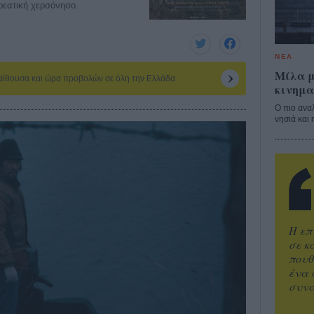
ορεατική χερσόνησο.
ΝΕΑ
Μίλα μ
 αίθουσα και ώρα προβολών σε όλη την Ελλάδα
κινημα
Ο πιο ανα
νησιά και 
Η επ
σε κ
πουθ
ένα 
συνα