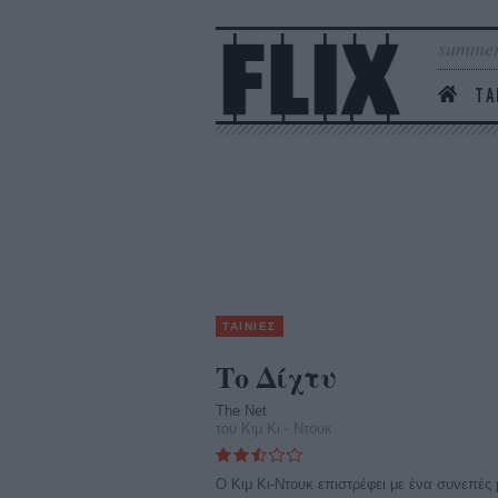
summer
ΤΑ
ΤΑΙΝΙΕΣ
Το Δίχτυ
The Net
του Κιμ Κι - Ντουκ
O Κιμ Κι-Ντουκ επιστρέφει με ένα συνεπές