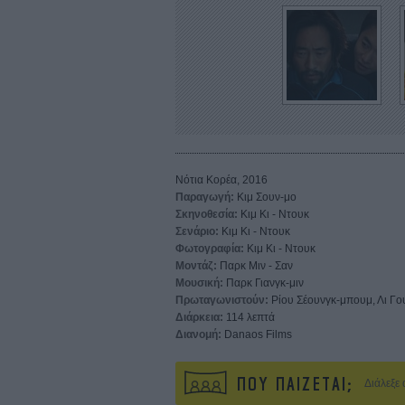
Νότια Κορέα, 2016
Παραγωγή:
Κιμ Σουν-μο
Σκηνοθεσία:
Κιμ Κι - Ντουκ
Σενάριο:
Κιμ Κι - Ντουκ
Φωτογραφία:
Κιμ Κι - Ντουκ
Μοντάζ:
Παρκ Μιν - Σαν
Μουσική:
Παρκ Γιανγκ-μιν
Πρωταγωνιστούν:
Ρίου Σέουνγκ-μπουμ, Λι Γου
Διάρκεια:
114 λεπτά
Διανομή:
Danaos Films
ΠΟΥ ΠΑΙΖΕΤΑΙ;
Διάλεξε