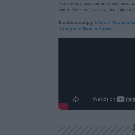
ίδια αίσθηση μετεωρισμού όμως μένει κ
αναμφίβολα τον έχει κεντρίσει, η ψαριά
Διαβάστε ακόμη
:
Ο Κιμ Κι-Ντουκ μιλά
Νότιο με τη Βόρειο Κορέα