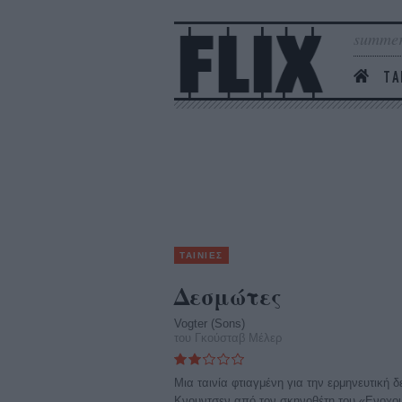
summer
ΤΑ
ΤΑΙΝΙΕΣ
Δεσμώτες
Vogter (Sons)
του Γκούσταβ Μέλερ
Μια ταινία φτιαγμένη για την ερμηνευτική 
Κνουντσεν από τον σκηνοθέτη του «Ενοχου»