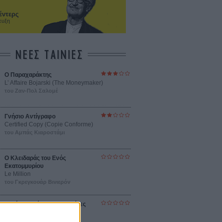
έντερς
ευξη
ΝΕΕΣ ΤΑΙΝΙΕΣ
Ο Παραχαράκτης
L’ Affaire Bojarski (The Moneymaker)
του Ζαν-Πολ Σαλομέ
Γνήσιο Αντίγραφο
Certified Copy (Copie Conforme)
του Αμπάς Κιαροστάμι
Ο Κλειδαράς του Ενός
Εκατομμυρίου
Le Million
του Γκρεγκουάρ Βινιερόν
Αυτό που Ξέρουν οι Γυναίκες
Pour le Plaisir
του Ρεέμ Κερισί