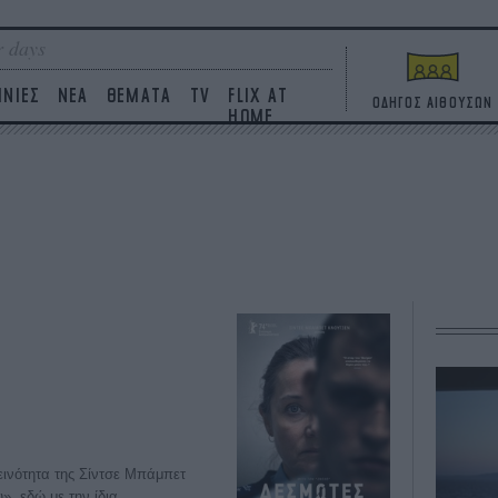
 days
ΙΝΙΕΣ
ΝΕΑ
ΘΕΜΑΤΑ
TV
FLIX AT
ΟΔΗΓΟΣ ΑΙΘΟΥΣΩΝ
HOME
δεινότητα της Σίντσε Μπάμπετ
, εδώ με την ίδια