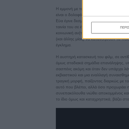
Η εμμονή με το σασπένς, όμως, λήγει νω
είναι ο δολοφόνος του γιου της Εύα σε 
Εύα έγινε δεσμοφύλακας με μοναδικό σκ
ταινία του σε ένα διαπροσωπικό δράμα πο
ΠΕΡΙ
κοινωνική αν(τ)οχή ενός συστήματος αλ
(και άλλης μίας) να κατανοήσουν τα παι
έγκλημα.
Η αυστηρή κατασκευή του φιλμ, σε αντίθ
όμως σταδιακά σημάδια επανάληψης, υπ
σασπένς ακόμη και όταν δεν υπάρχει λό
εκβιαστικού και μια εναλλαγή συναισθη
τραγική μορφή, παίζοντας διαρκώς με το 
αυτό που βλέπει, αλλά όσο προχωράει η
συνεπακόλουθα νιώθει αποκομμένος και 
το ίδιο όμως και καταχρηστικά, βάζει στο