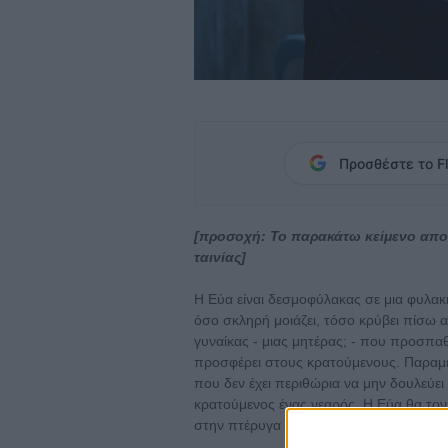
Προσθέστε το Fl
[προσοχή: Το παρακάτω κείμενο αποκ
ταινίας]
Η Εύα είναι δεσμοφύλακας σε μια φυλακ
όσο σκληρή μοιάζει, τόσο κρύβει πίσω
γυναίκας - μιας μητέρας; - που προσπαθ
προσφέρει στους κρατούμενους. Παραμένε
που δεν έχει περιθώρια να μην δουλεύε
κρατούμενος ένας νεαρός. Η Εύα θα τον
στην πτέρυγα υψίστης ασφαλείας για να 