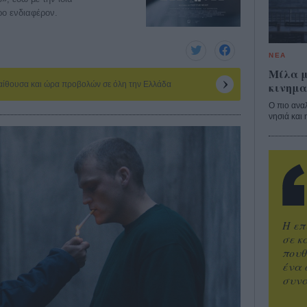
ρο ενδιαφέρον.
ΝΕΑ
Μίλα μ
κινημα
 αίθουσα και ώρα προβολών σε όλη την Ελλάδα
Ο πιο ανα
νησιά και 
Η επ
σε κ
πουθ
ένα 
συνα