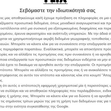
η σχέση των δύο, ο Γκούσταβ Μέλερ που όλοι
Σεβόμαστε την ιδιωτικότητά σας
»
, χτίζει την αποπνιχτική, σκληρή, βίαιη ατμόσφαιρα
α του. Οι πρώτες σκέψεις για το αν ο νεαρός
άτες μας αποθηκεύουμε και/ή έχουμε πρόσβαση σε πληροφορίες σε μια
 και αυτές που θα μπορούσαν να γεννηθούν ότι το
ργαζόμαστε προσωπικά δεδομένα, όπως μοναδικοί αναγνωριστικοί και 
ικό, εξαφανίζονται όταν η στάση της Εύα απέναντι στον
στέλλονται από μια συσκευή για εξατομικευμένες διαφημίσεις και περ
ρίας, ενός είδους εκδίκησης.
εχομένου, έρευνα ακροατηρίου και ανάπτυξη υπηρεσιών.
Με την άδειά σα
χεται να χρησιμοποιήσουμε ακριβή δεδομένα γεωγραφικής τοποθεσίας 
στη συνέχεια ανάμεσα στους δύο πρωταγωνιστές -
Οι Αρμονί
ών. Μπορείτε να κάνετε κλικ για να συναινέσετε στην επεξεργασία απ
φόντο τους εσωτερικούς χώρους της φυλακής (και μια
Werckmei
ς περιγράφεται παραπάνω. Εναλλακτικά, μπορείτε να αποκτήσετε πρό
Μπέλα Τα
 που κυριαρχεί στους «Δεσμώτες» (ο πιο πετυχημένος
ίες και να αλλάξετε τις προτιμήσεις σας πριν συναινέσετε ή να αρνηθεί
 και δίνει αμέσως την ανθρώπινη διάσταση στην ιστορίας)
Μια Θέση 
ποια επεξεργασία των προσωπικών σας δεδομένων ενδέχεται να μην απ
ίνει κλειδιά στον θεατή, κρατώντας τον και αυτόν
A Place in
λά έχετε το δικαίωμα να αρνηθείτε αυτήν την επεξεργασία. Οι προτιμήσ
σεις συντηρείται μέχρι το φινάλε.
Τζορτζ Στί
ιστότοπο. Μπορείτε να αλλάξετε τις προτιμήσεις σας ή να ανακαλέσετε
στρέφοντας σε αυτόν τον ιστότοπο και κάνοντας κλικ στο κουμπί "Απ
Οδύσσεια
κρατώντας το βλέμμα της ταινίας αποκλειστικά στην Εύα,
The Odys
ς.
νία δεν θα είχαν αντέξει στο final cut. Το καταφέρενει
Κρίστοφε
 ότι αυτός ο ιστότοπος/η εφαρμογή χρησιμοποιεί μία ή περισσότερες 
ίντσε Μπάμπετ Κνουντσεν που ελέγχει τα εκφραστικά της
ι να συλλέγει και να αποθηκεύει πληροφορίες που περιλαμβάνουν, ενδεικ
Ψηλά Τακ
εγάλης ερμηνευτικής δεινότητας και να αποκαλύπτει
Tacones l
ης ή χρήσης σας. Μπορείτε να κάνετε κλικ για να δώσετε ή να αρνηθε
 σενάριο των Γκούσταβ Μέλερ, Εμιλ Νίγκααρντ
Πέδρο Αλ
 τις σημάνσεις τρίτων μερών της για τη χρήση των δεδομένων σας για
ωώδη ερμηνεία του Σεμπάστιαν Μπουλ που έρχεται να
άτω στην ενότητα συγκατάθεσης της Google.
ιώθεις να σε καταπνίγει.
Ο Παραχα