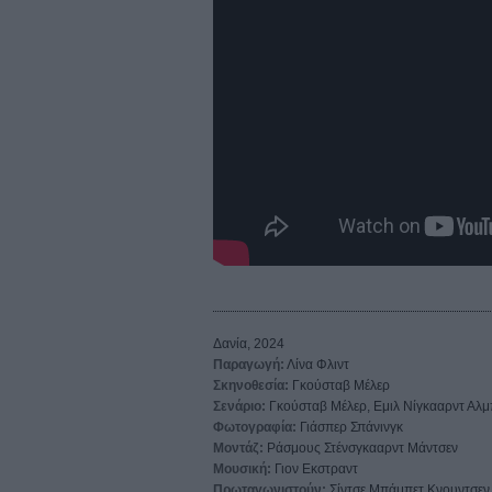
Δανία, 2024
Παραγωγή:
Λίνα Φλιντ
Σκηνοθεσία:
Γκούσταβ Μέλερ
Σενάριο:
Γκούσταβ Μέλερ, Εμιλ Νίγκααρντ Αλμ
Φωτογραφία:
Γιάσπερ Σπάνινγκ
Μοντάζ:
Ράσμους Στένσγκααρντ Μάντσεν
Μουσική:
Γιον Εκστραντ
Πρωταγωνιστούν:
Σίντσε Μπάμπετ Κνουντσεν