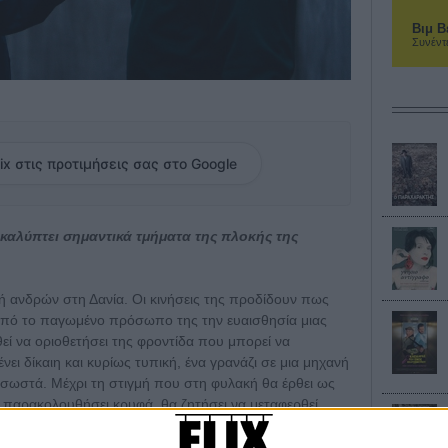
Βιμ Β
Συνέντ
ix στις προτιμήσεις σας στο Google
αλύπτει σημαντικά τμήματα της πλοκής της
ή ανδρών στη Δανία. Οι κινήσεις της προδίδουν πως
 από το παγωμένο πρόσωπο της την ευαισθησία μιας
εί να οριοθετήσει της φροντίδα που μπορεί να
ι δίκαιη και κυρίως τυπική, ένα γρανάζι σε μια μηχανή
ι σωστά. Μέχρι τη στιγμή που στη φυλακή θα έρθει ως
 παρακολουθήσει κρυφά, θα ζητήσει να μεταφερθεί
είναι κοντά του, θα προσπαθήσει να τον πλησιάσει.