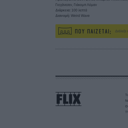
Γιοχάνεσεν, Γιάκομπ Λόμαν
Διάρκεια:
100 λεπτά
Διανομή:
Weird Wave
ΠΟΥ ΠΑΙΖΕΤΑΙ;
Διάλεξε
Τα
Ν
Θ
T