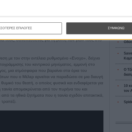
L’ Affaire
Ζαν-Πολ 
ρίς - για τον θεατή. Οταν μαθαίνουμε πως ο νεαρός
μια συμπλοκή που έγινε μέσα στις φυλακές και πως η
οπό την εκδίκηση, ο Μέλερ προσπαθεί να «ανοίξει» την
υ θέλει να εξετάσει και τα στάδια του μίσους και την
ΣΣΟΤΕΡΕΣ ΕΠΙΛΟΓΕΣ
ΣΥΜΦΩΝΩ
λά και πριν από όλα αυτά την αδυναμία μιας μητέρας
διά τους, συνυπεύθυνες για τη ροπή των γιων τους στο
Οδύσ
Save
εση με τον στην εντέλεια ρυθμισμένο «Ενοχο», δείχνει
Καμπ
ογράμμισης του κεντρικού μηνύματος, εμμονή στο
Ο Τζ
γος, μια ατμόσφαιρα που βαραίνει στα όρια του
διαπ
μάτων που ο Μέλερ αρνείται να παραδώσει σε μια διαυγή
θυμικό του θεατή, ο οποίος φυσικά και ενδιαφέρεται για
10 κ
 ταινία απομακρύνεται από τον πυρήνα του και
τον 
από τα ηθικά ζητήματα που η ταινία σχεδόν επιτακτικά,
 τραπέζι.
Spid