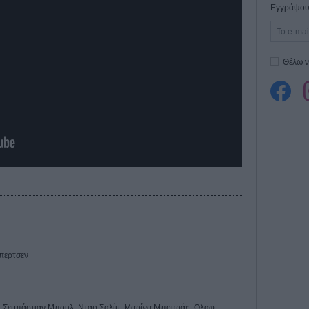
Εγγράψου 
Θέλω ν
περτσεν
, Σεμπάστιαν Μπουλ, Νταρ Σαλίμ, Μαρίνα Μπουράς, Ολαφ