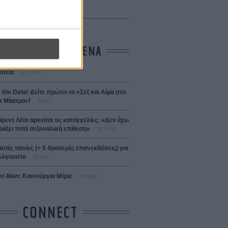
 Bojarski (The Moneymaker)
Σαλομέ
ΤΑ ΠΙΟ ΔΙΑΒΑΣΜΕΝΑ
σεια
01 ΙΟΥΛ
 the Date! Δείτε πρώτοι το «Σεξ και Αίμα στο
 Μίασμα»!
ΧΘΕΣ
άρεντ Λέτο αρνείται τις καταγγελίες: «Δεν έχω
ράξει ποτέ σεξουαλική επίθεση»
30 ΙΟΥΛ
αυτές ταινίες (+ 5 δροσερές επανεκδόσεις) για
Αύγουστο
01 ΑΥΓ
er-Man: Καινούργια Μέρα
30 ΜΑΡ
CONNECT