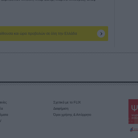
 αίθουσα και ώρα προβολών σε όλη την Ελλάδα
ινίες
Σχετικά με το FLIX
έα
Διαφήμιση
έματα
Όροι χρήσης & Απόρρητο
V