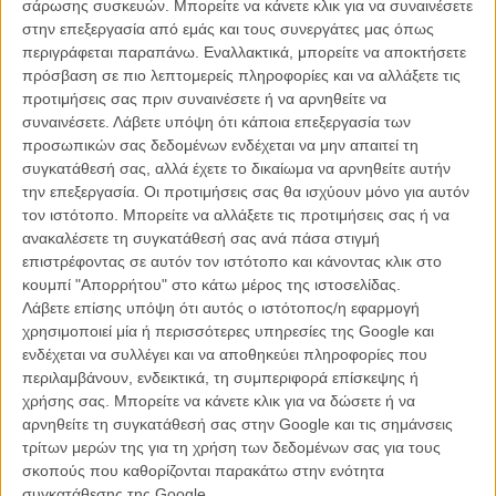
σάρωσης συσκευών. Μπορείτε να κάνετε κλικ για να συναινέσετε
Καθόλου τυχαία φυσικά. Μπορεί ο Αλαν Πάκουλα το 1971 να μην
στην επεξεργασία από εμάς και τους συνεργάτες μας όπως
είχε ακόμα αποδείξει το σκηνοθετικό του ταλέντο (το «Klute» ήταν
περιγράφεται παραπάνω. Εναλλακτικά, μπορείτε να αποκτήσετε
μόλις η δεύτερη ταινία του), αλλά μελετώντας επί χρόνια το
πρόσβαση σε πιο λεπτομερείς πληροφορίες και να αλλάξετε τις
κοινωνικό σινεμά του Ρόμπερτ Μάλιγκαν («To Kill a Mockingbird»)
προτιμήσεις σας πριν συναινέσετε ή να αρνηθείτε να
ως παραγωγός του, είχε πάρει ιδέες. Διασκευάζοντας το σενάριο
συναινέσετε.
Λάβετε υπόψη ότι κάποια επεξεργασία των
των τηλεοπτικών Αντι και Ντέιβ Λιούις (οι οποίοι είχαν γράψει ένα
προσωπικών σας δεδομένων ενδέχεται να μην απαιτεί τη
νεογουέστερν με «τον σερίφη της μικρής κοινότητας να βάζει τα
συγκατάθεσή σας, αλλά έχετε το δικαίωμα να αρνηθείτε αυτήν
γυαλιά στους μπάτσους της μεγαλούπολης») μετακίνησε όλο το
την επεξεργασία. Οι προτιμήσεις σας θα ισχύουν μόνο για αυτόν
βάρος της ιστορίας από τον άντρα ήρωα στην γυναίκα αντι-ηρωίδα,
τον ιστότοπο. Μπορείτε να αλλάξετε τις προτιμήσεις σας ή να
αλλά στοχευμένα άφησε το male gaze να την κρατά -κυριολεκτικά
ανακαλέσετε τη συγκατάθεσή σας ανά πάσα στιγμή
και συμβολικά- στη σκιά. Γιατί αυτή είναι η πραγματική
επιστρέφοντας σε αυτόν τον ιστότοπο και κάνοντας κλικ στο
«Εξαφάνιση», του εύστοχου ελληνικού τίτλου.
κουμπί "Απορρήτου" στο κάτω μέρος της ιστοσελίδας.
Μια εξαφάνιση που σχολιάζεται, τόσο διακριτικά, τόσο καυστικά,
Λάβετε επίσης υπόψη ότι αυτός ο ιστότοπος/η εφαρμογή
τόσο εύστοχα σε όλη την ταινία. Από την πρώτη σεκάνς της
χρησιμοποιεί μία ή περισσότερες υπηρεσίες της Google και
οντισιόν, όπου γυναίκες (ανάμεσά τους και η Μπρι) ηθοποιοί
ενδέχεται να συλλέγει και να αποθηκεύει πληροφορίες που
σχηματίζουν μία σειρά και στέκονται αμίλητες όσο άντρες casting
περιλαμβάνουν, ενδεικτικά, τη συμπεριφορά επίσκεψης ή
directors περνούν, τις εξετάζουν, τις σχολιάζουν προσβλητικά σαν
χρήσης σας. Μπορείτε να κάνετε κλικ για να δώσετε ή να
να μην βρίσκονται καν εκεί. Και όταν ολοκληρώνουν, έρχονται οι
αρνηθείτε τη συγκατάθεσή σας στην Google και τις σημάνσεις
επόμενες, παίρνουν τη θέση τους στη σειρά και η ίδια διαδικασία
τρίτων μερών της για τη χρήση των δεδομένων σας για τους
ξεκινά ξανά - απρόσωπα, αδιάκοπα.
σκοπούς που καθορίζονται παρακάτω στην ενότητα
συγκατάθεσης της Google.