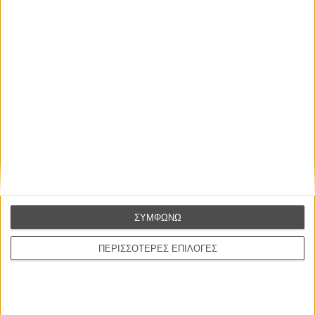
ΗΠΑ, 1971, Εγχρωμο
Παραγωγή:
Αλαν Πάκουλα
ΣΥΜΦΩΝΩ
Σκηνοθεσία:
Αλαν Τζ. Πακούλα
Σενάριο:
Αντι Λιούις, Ντέιβ Λιούις
ΠΕΡΙΣΣΟΤΕΡΕΣ ΕΠΙΛΟΓΕΣ
Φωτογραφία:
Γκόρντον Γουίλις
Μοντάζ:
Καρλ Λέρνερ
Μουσική:
Μάικλ Σμολ
Πρωταγωνιστούν:
Τζέιν Φόντα, Ντόναλντ Σάδερλαντ, Τσαρλς Τσιόφι, Νέιθαν
Τζορτζ, Ντόροθι Τρίσταν, Ρόι Σάιντερ, Ρίτα Γκαμ