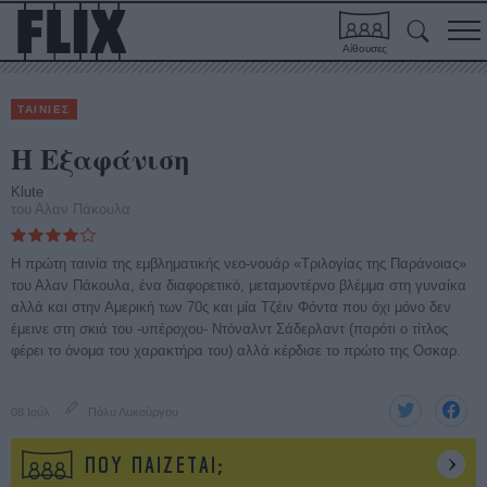
Αίθουσες
ΤΑΙΝΙΕΣ
Η Εξαφάνιση
Klute
του Αλαν Πάκουλα
Η πρώτη ταινία της εμβληματικής νεο-νουάρ «Τριλογίας της Παράνοιας»
του Αλαν Πάκουλα, ένα διαφορετικό, μεταμοντέρνο βλέμμα στη γυναίκα
αλλά και στην Αμερική των 70ς και μία Τζέιν Φόντα που όχι μόνο δεν
έμεινε στη σκιά του -υπέροχου- Ντόναλντ Σάδερλαντ (παρότι ο τίτλος
φέρει το όνομα του χαρακτήρα του) αλλά κέρδισε το πρώτο της Οσκαρ.
08 Ιούλ
Πόλυ Λυκούργου
ΠΟΥ ΠΑΙΖΕΤΑΙ;