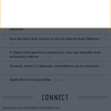
ΤΑ ΠΙΟ
ΔΙΑΒΑΣΜΕΝΑ
Οδύσσεια
01 ΙΟΥΛ
Save the Date! Δείτε πρώτοι το «Σεξ και Αίμα στο Καμπ Μίασμα»!
05
ΑΥΓ
Ο Τζάρεντ Λέτο αρνείται τις καταγγελίες: «Δεν έχω διαπράξει ποτέ
σεξουαλική επίθεση»
30 ΙΟΥΛ
10 καυτές ταινίες (+ 5 δροσερές επανεκδόσεις) για τον Αύγουστο
01
ΑΥΓ
Spider-Man: Καινούργια Μέρα
30 ΜΑΡ
CONNECT
Εγγράψου στο εβδομαδιαίο newsletter μας.