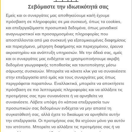
σχέσεων όταν οι λέξεις έχουν χαθεί προ πολλού. Και μπορεί τα
Σεβόμαστε την ιδιωτικότητά σας
«Λαμπυρίσματα» να είναι μια φροντισμένη, συναισθηματικά
Εμείς και οι συνεργάτες μας αποθηκεύουμε και/ή έχουμε
συνεπής ταινία, όμως η πρόθεσή της να μείνει μακριά από κάθε
πρόσβαση σε πληροφορίες σε μια συσκευή, όπως τα cookies,
μελοδραματισμό καταλήγει (συχνά) σε συναισθηματική απόσταση
και επεξεργαζόμαστε προσωπικά δεδομένα, όπως μοναδικοί
και σε μια αφήγηση που κουράζει με την επανάληψη των σιωπών
αναγνωριστικοί και προσαρμοσμένες πληροφορίες που
της.
αποστέλλονται από μια συσκευή για εξατομικευμένες διαφημίσεις
και περιεχόμενο, μέτρηση διαφήμισης και περιεχομένου, έρευνα
Η ζωή της Ιζαμπέλ παίρνει μια απροσδόκητη τροπή όταν η κόρη
ακροατηρίου και ανάπτυξη υπηρεσιών.
Με την άδειά σας, εμείς
της, Μανταλέν, της ζητά να φροντίσει τον άρρωστο πατέρα της,
και οι συνεργάτες μας ενδέχεται να χρησιμοποιήσουμε ακριβή
Ραμόν. Μετά από δεκαπέντε χρόνια χωρίς να έχει δει τον πρώην
δεδομένα γεωγραφικής τοποθεσίας και ταυτοποίησης μέσω
σύζυγό της, η Ιζαμπέλ θα προσπαθήσει να εκπληρώσει την
σάρωσης συσκευών. Μπορείτε να κάνετε κλικ για να συναινέσετε
αποστολή της με επιμέλεια και ψυχρότητα.
στην επεξεργασία από εμάς και τους συνεργάτες μας όπως
περιγράφεται παραπάνω. Εναλλακτικά, μπορείτε να αποκτήσετε
Η Παλομέρο σκηνοθετεί με μια αίσθηση εγκράτειας και στοχασμού,
πρόσβαση σε πιο λεπτομερείς πληροφορίες και να αλλάξετε τις
η οποία σε πολλά σημεία λειτουργεί, ειδικά στα κοντινά πλάνα
προτιμήσεις σας πριν συναινέσετε ή να αρνηθείτε να
προσώπων και τις σιωπηλές σκηνές, όμως εδώ, η απόφασή της να
συναινέσετε.
Λάβετε υπόψη ότι κάποια επεξεργασία των
αποφύγει κάθε δραματουργική ένταση κάνει την ταινία να μοιάζει
προσωπικών σας δεδομένων ενδέχεται να μην απαιτεί τη
στατική, χωρίς συναισθηματικές κορυφώσεις ή εσωτερική εξέλιξη. Ο
συγκατάθεσή σας, αλλά έχετε το δικαίωμα να αρνηθείτε αυτήν
ρυθμός κυλάει με μια σχεδόν επίμονη ησυχία, η οποία σταδιακά
την επεξεργασία. Οι προτιμήσεις σας θα ισχύουν μόνο για αυτόν
γίνεται κουραστική και δυσκολεύει τη σύνδεση με τους χαρακτήρες.
τον ιστότοπο. Μπορείτε να αλλάξετε τις προτιμήσεις σας ή να
Και μπορεί η φωτογραφία, με φυσικά χρώματα και υποτονικούς