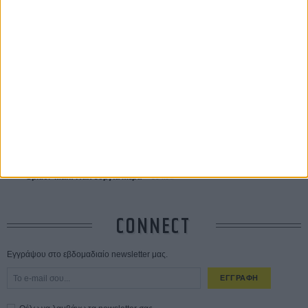
ΔΙΑΒΑΣΜΕΝΑ
Οδύσσεια
01 ΙΟΥΛ
Save the Date! Δείτε πρώτοι το «Σεξ και Αίμα στο Καμπ Μίασμα»!
05
ΑΥΓ
Ο Τζάρεντ Λέτο αρνείται τις καταγγελίες: «Δεν έχω διαπράξει ποτέ
σεξουαλική επίθεση»
30 ΙΟΥΛ
10 καυτές ταινίες (+ 5 δροσερές επανεκδόσεις) για τον Αύγουστο
01
ΑΥΓ
Spider-Man: Καινούργια Μέρα
30 ΜΑΡ
CONNECT
Εγγράψου στο εβδομαδιαίο newsletter μας.
ΕΓΓΡΑΦΗ