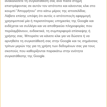
ανακαλέσετε τη συγκατάθεσή σας ανά πάσα στιγμή
φωτισμούς, να αποτυπώνει όμορφα τη μελαγχολία του
επιστρέφοντας σε αυτόν τον ιστότοπο και κάνοντας κλικ στο
φθινοπώρου, κυριολεκτικά και μεταφορικά, δεν καταφέρνει όμως να
κουμπί "Απορρήτου" στο κάτω μέρος της ιστοσελίδας.
τολμήσει για να δώσει εκείνο το κάτι που θα την κάνει να ξεχωρίσει,
Λάβετε επίσης υπόψη ότι αυτός ο ιστότοπος/η εφαρμογή
αλλά ούτε και να πειραματιστεί.
χρησιμοποιεί μία ή περισσότερες υπηρεσίες της Google και
ενδέχεται να συλλέγει και να αποθηκεύει πληροφορίες που
Βέβαια η ταινία της Παλομέρο αγγίζει με ειλικρίνεια θέματα όπως η
περιλαμβάνουν, ενδεικτικά, τη συμπεριφορά επίσκεψης ή
φροντίδα, η συγχώρεση, η ευθύνη απέναντι στο παρελθόν και το
χρήσης σας. Μπορείτε να κάνετε κλικ για να δώσετε ή να
δικαίωμα στη δεύτερη ευκαιρία, αλλά τα μηνύματα αυτά, αν και
αρνηθείτε τη συγκατάθεσή σας στην Google και τις σημάνσεις
ανθρώπινα, παραμένουν σε ένα επίπεδο αναγνωρίσιμης
τρίτων μερών της για τη χρήση των δεδομένων σας για τους
προβλεψιμότητας. Δεν υπάρχει πραγματική αμφισημία, ούτε στιγμές
σκοπούς που καθορίζονται παρακάτω στην ενότητα
που ταρακουνούν τον θεατή ή τον καλούν σε βαθύτερη
συγκατάθεσης της Google.
ενδοσκόπηση. Η προσέγγιση της Παλομέρο είναι ειλικρινής αλλά
υπερβολικά προσεκτική, αφήνοντας την αίσθηση πως η ταινία δεν
τολμά να μπει στα πιο δύσκολα συναισθηματικά εδάφη που
υπονοεί.
Στο επίκεντρό της η Πατρίθια Λόπεθ Αρνάιθ ενσαρκώνει με
εσωτερικότητα και λεπτότητα την Ιζαμπέλ, μια γυναίκα που έχει
μάθει να ζει καταπιέζοντας τα συναισθήματά της. Είναι μια
μετρημένη, στέρεα ερμηνεία, αλλά σε στιγμές χάνει τον
συναισθηματικό παλμό, ακριβώς επειδή όλα κρατιούνται κάτω από
την επιφάνεια. Ο Αντόνιο δε λα Τόρε, με την εμπειρία του, φέρνει