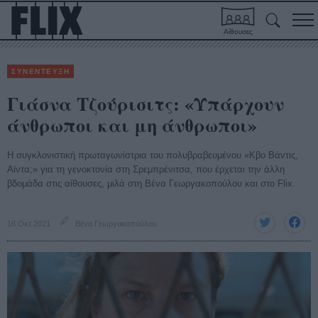
Αίθουσες
ΣΥΝΕΝΤΕΥΞΗ
Γιάσνα Τζούρισιτς: «Υπάρχουν
άνθρωποι και μη άνθρωποι»
Η συγκλονιστική πρωταγωνίστρια του πολυβραβευμένου «Κβο Βάντις,
Αϊντα;» για τη γενοκτονία στη Σρεμπρένιτσα, που έρχεται την άλλη
βδομάδα στις αίθουσες, μιλά στη Βένα Γεωργακοπούλου και στο Flix.
16 Οκτ 2021
Βένα Γεωργακοπούλου