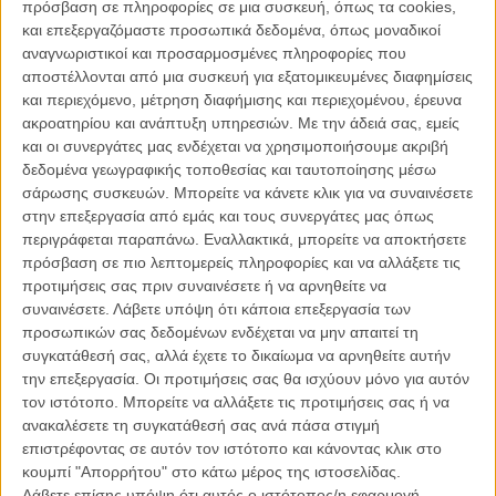
Βόσνιας Τζασμίλα Ζμπάνιτς.
πρόσβαση σε πληροφορίες σε μια συσκευή, όπως τα cookies,
και επεξεργαζόμαστε προσωπικά δεδομένα, όπως μοναδικοί
Φορτωμένο με διθυράμβους (και τη Χρυσή Αρκτο) στο φεστιβάλ
αναγνωριστικοί και προσαρμοσμένες πληροφορίες που
Βερολίνου, ήρθε την ίδια χρονιά, 2006, στο 47ο Φεστιβάλ
αποστέλλονται από μια συσκευή για εξατομικευμένες διαφημίσεις
Θεσσαλονίκης. Το πρωτόλειο της γεννημένης στο Σεράγεβο
και περιεχόμενο, μέτρηση διαφήμισης και περιεχομένου, έρευνα
σκηνοθέτιδας θύμησε σε μια παγωμένη, συγκλονισμένη αίθουσα, τη
ακροατηρίου και ανάπτυξη υπηρεσιών.
Με την άδειά σας, εμείς
φρίκη του εμφυλίου στη Βοσνία μέσα από την ιστορία μιας έφηβης
και οι συνεργάτες μας ενδέχεται να χρησιμοποιήσουμε ακριβή
Μουσουλμάνας, που ζει με τη μαμά της στομεταπολεμικό Σεράγεβο
δεδομένα γεωγραφικής τοποθεσίας και ταυτοποίησης μέσω
θεωρώντας ότι ο νεκρός (ή αγνοούμενος) μπαμπάς της είναι ήρωας
σάρωσης συσκευών. Μπορείτε να κάνετε κλικ για να συναινέσετε
του πολέμου, θύμα των Σέρβων. Για να ανακαλύψει ότι γεννήθηκε
στην επεξεργασία από εμάς και τους συνεργάτες μας όπως
ύστερα από βιασμό της μητέρας της από Σέρβο, σε
περιγράφεται παραπάνω. Εναλλακτικά, μπορείτε να αποκτήσετε
στρατόπεδο,στη διάρκεια του πολέμου.
πρόσβαση σε πιο λεπτομερείς πληροφορίες και να αλλάξετε τις
προτιμήσεις σας πριν συναινέσετε ή να αρνηθείτε να
Η 46χρονη σήμερα Τζασμίλα Ζμπάνιτς επανέρχεται σε λίγες μέρες
συναινέσετε.
Λάβετε υπόψη ότι κάποια επεξεργασία των
στις ελληνικές αίθουσες με το
«Κβο Βάντις, Αϊντα;»
, μια ταινία
προσωπικών σας δεδομένων ενδέχεται να μην απαιτεί τη
εξίσου, ίσως και περισσότερο «δύσκολη» και συναρπαστική. Οσο
συγκατάθεσή σας, αλλά έχετε το δικαίωμα να αρνηθείτε αυτήν
βέβηλο κι αν είναι να λες «συναρπαστική», σαν να πρόκειται για ένα
την επεξεργασία. Οι προτιμήσεις σας θα ισχύουν μόνο για αυτόν
οποιοδήποτε θρίλερ, μια ταινία που αφορά άμεσα,κατευθείαν, στο
τον ιστότοπο. Μπορείτε να αλλάξετε τις προτιμήσεις σας ή να
ψαχνό, μια από τις πιο μαύρες και ταπεινωτικές για κάθε Ευρωπαίο
ανακαλέσετε τη συγκατάθεσή σας ανά πάσα στιγμή
σελίδες της πρόσφατης ιστορίας μας. Τη σφαγή στη Σρεμπρένιτσα,
επιστρέφοντας σε αυτόν τον ιστότοπο και κάνοντας κλικ στο
το καλοκαίρι του 1995, στη διάρκεια της πολιορκίας της πόλης από
κουμπί "Απορρήτου" στο κάτω μέρος της ιστοσελίδας.
τις σερβοβοσνιακές δυνάμεις, πάνω από οκτώ χιλιάδες
Λάβετε επίσης υπόψη ότι αυτός ο ιστότοπος/η εφαρμογή