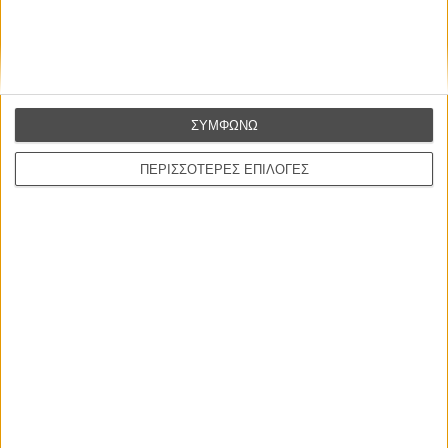
ΣΥΜΦΩΝΩ
ΠΕΡΙΣΣΟΤΕΡΕΣ ΕΠΙΛΟΓΕΣ
Νοιώσατε την ανάγκη, προετοιμάζοντας τον ρόλο, να
επισκεφτείτε τα μέρη της σφαγής ή νά συναντήσετε γυναίκες
Μουσουλμάνες που έχασαν στη σφαγή συζύγους και παιδιά;
Φυσικά και είχα αυτή την ανάγκη, αλλά λόγω των συνθηκών δεν
συνέβη. Εκείνη την εποχή ήμουν πολύ απασχολημένη με άλλες
παραγωγές και απλώς δεν είχα χρόνο. Αλλά, με έναν περίεργο