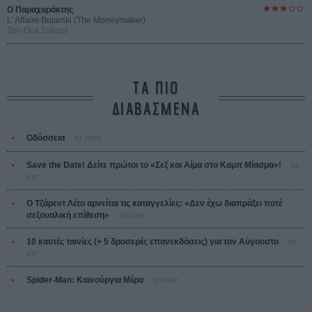
Ο Παραχαράκτης
L’ Affaire Bojarski (The Moneymaker)
Ζαν-Πολ Σαλομέ
ΤΑ ΠΙΟ
ΔΙΑΒΑΣΜΕΝΑ
Οδύσσεια
01 ΙΟΥΛ
Save the Date! Δείτε πρώτοι το «Σεξ και Αίμα στο Καμπ Μίασμα»!
05
ΑΥΓ
Ο Τζάρεντ Λέτο αρνείται τις καταγγελίες: «Δεν έχω διαπράξει ποτέ
σεξουαλική επίθεση»
30 ΙΟΥΛ
10 καυτές ταινίες (+ 5 δροσερές επανεκδόσεις) για τον Αύγουστο
01
ΑΥΓ
Spider-Man: Καινούργια Μέρα
30 ΜΑΡ