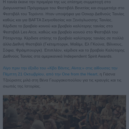
Η ταινία έκανε την πρεμιέρα της ως επίσημη συμμετοχή στο
Διαγωνιστικό Πρόγραμμα του Φεστιβάλ Βενετίας και συμμετείχε στο
Φεστιβάλ του Τορόντο. Ηταν υποψήφια για Οσκαρ Διεθνούς Ταινίας
καθώς και για BAFTA Σκηνοθεσίας και Ξενόγλωσσης Ταινίας.
Κέρδισε το βραβείο κοινού και βραβείο καλύτερης ταινίας στο
Φεστιβάλ Les Arcs, καθώς και βραβείο κοινού στο Φεστιβάλ του
Ρότερνταμ. Κέρδισε επίσης το βραβείο καλύτερης ταινίας σε πολλά
άλλα Διεθνή Φεστιβάλ (Γκέτεμποργκ, Μαΐάμι, Ελ ΓΚούνα, Βίλνιους,
Σόφια, Φράιμπουργκ). Επιπλέον, κέρδισε και το βραβείο Καλύτερης
Διεθνούς Ταινίας στα αμερικανικά Independent Spirit Awards.
Λίγο πριν την έξοδο του «Κβο Βάντις, Αϊντα;» στις αίθουσες την
Πέμπτη 21 Οκτωβρίου, από την One from the Heart,
η Γιάσνα
Τζούρισιτς μιλά στη Βένα Γεωργακοπούλου για τις κραυγές και τις
σιωπές της Ιστορίας.