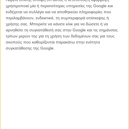
Μουσουλμάνων, ανδρών και αγοριών - 6.000 θύματα έχουν ήδη
χρησιμοποιεί μία ή περισσότερες υπηρεσίες της Google και
εντοπιστεί σε μαζικούς τάφους καιταυτοποιηθεί.
ενδέχεται να συλλέγει και να αποθηκεύει πληροφορίες που
περιλαμβάνουν, ενδεικτικά, τη συμπεριφορά επίσκεψης ή
χρήσης σας. Μπορείτε να κάνετε κλικ για να δώσετε ή να
αρνηθείτε τη συγκατάθεσή σας στην Google και τις σημάνσεις
τρίτων μερών της για τη χρήση των δεδομένων σας για τους
Η Τζούρισιτς είναι από αυτά τα
σκοπούς που καθορίζονται παρακάτω στην ενότητα
γενναία, δημοκρατικά και ευαίσθητα
συγκατάθεσης της Google.
πλάσματα, που ο Μλάντιτς και οι ομοιοί
του είχαν πάντα απέναντί τους.»
Η Ζμπάνιτς φτιάχνει μια στοιχειώδη ιστορία μέ κεντρικό πρόσωπο
την Αϊντα, μια Βόσνια Μουσουλμάνα, δασκάλα στον καιρό ειρήνης,
που εργάζεται ως μεταφράστρια των δυνάμεων των Ηνωμενών
Εθνών, που άβουλες και συμβιβασμένες (είναι γνωστές πιά οι
ευθύνες τους, κυρίως των Ολλανδων δοικητών), αδυνατούν να
προστατεύσουν, όπως έχουν υποσχεθεί,τις χιλιάδες των αμάχων
μουσουλμάνων από την επέλαση των νικητών Σερβοβόσνιων.
Επικεφαλής τους, ο αποκρουστικος Ράτκο Μλάντις - ναι, «παίζει»
στην ταινια ο διαβόητος εθνικιστής, ήδη καταδικασμένος από το