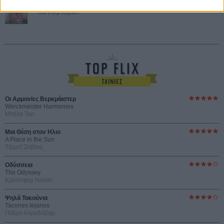
Pour le Plaisir
του Ρεέμ Κερισί
Οι Αρμονίες Βερκμάιστερ
Werckmeister Harmonies
Μπέλα Ταρ
Μια Θέση στον Ηλιο
A Place in the Sun
Τζορτζ Στίβενς
Οδύσσεια
The Odyssey
Κρίστοφερ Νόλαν
Ψηλά Τακούνια
Tacones lejanos
Πέδρο Αλμοδόβαρ