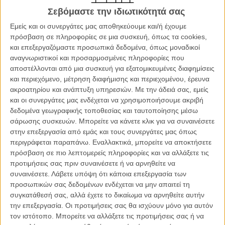
Σεβόμαστε την ιδιωτικότητά σας
Εμείς και οι συνεργάτες μας αποθηκεύουμε και/ή έχουμε
πρόσβαση σε πληροφορίες σε μια συσκευή, όπως τα cookies,
και επεξεργαζόμαστε προσωπικά δεδομένα, όπως μοναδικοί
αναγνωριστικοί και προσαρμοσμένες πληροφορίες που
αποστέλλονται από μια συσκευή για εξατομικευμένες διαφημίσεις
και περιεχόμενο, μέτρηση διαφήμισης και περιεχομένου, έρευνα
ακροατηρίου και ανάπτυξη υπηρεσιών.
Με την άδειά σας, εμείς
και οι συνεργάτες μας ενδέχεται να χρησιμοποιήσουμε ακριβή
δεδομένα γεωγραφικής τοποθεσίας και ταυτοποίησης μέσω
La Pointe Courte (1955)
σάρωσης συσκευών. Μπορείτε να κάνετε κλικ για να συναινέσετε
στην επεξεργασία από εμάς και τους συνεργάτες μας όπως
Με την ενθάρρυνση του Αλέν Ρενέ (ο οποίος και θα αναλάμβανε
περιγράφεται παραπάνω. Εναλλακτικά, μπορείτε να αποκτήσετε
καθήκοντα μοντέρ) και βασισμένη σε ένα διήγημα του Γουίλιαμ
πρόσβαση σε πιο λεπτομερείς πληροφορίες και να αλλάξετε τις
Φόκνερ, η μόλις 25χρονη, έως τότε φωτογράφος Ανιές Βαρντά θα
προτιμήσεις σας πριν συναινέσετε ή να αρνηθείτε να
πραγματοποιούσε το 1955 το σκηνοθετικό της ντεμπούτο, το οποίο
συναινέσετε.
Λάβετε υπόψη ότι κάποια επεξεργασία των
έμελλε αργότερα να χαιρετιστεί ως η ταινία που πρώτη ενσάρκωσε
προσωπικών σας δεδομένων ενδέχεται να μην απαιτεί τη
το πνεύμα του γαλλικού νέου κύματος, χαρίζοντάς της τον τίτλο της
συγκατάθεσή σας, αλλά έχετε το δικαίωμα να αρνηθείτε αυτήν
«γιαγιάς της Nouvelle Vague». Μακριά, όμως, από ένα
την επεξεργασία. Οι προτιμήσεις σας θα ισχύουν μόνο για αυτόν
διανοουμενίστικο μανιφέστο ή μια επιτηδευμένη φορμαλιστική
τον ιστότοπο. Μπορείτε να αλλάξετε τις προτιμήσεις σας ή να
άσκηση, το «La Pointe Courte» ήταν μια –υπέροχα φωτογραφημένη