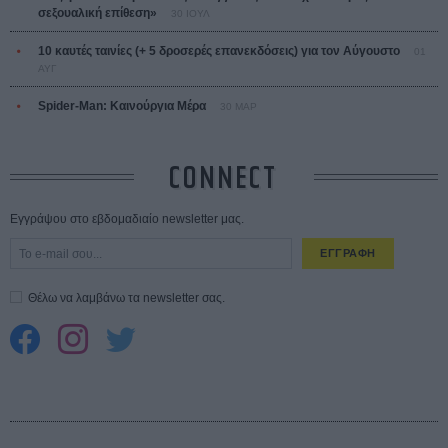
σεξουαλική επίθεση»
30 ΙΟΥΛ
10 καυτές ταινίες (+ 5 δροσερές επανεκδόσεις) για τον Αύγουστο
01
ΑΥΓ
Spider-Man: Καινούργια Μέρα
30 ΜΑΡ
CONNECT
Εγγράψου στο εβδομαδιαίο newsletter μας.
ΕΓΓΡΑΦΗ
Θέλω να λαμβάνω τα newsletter σας.