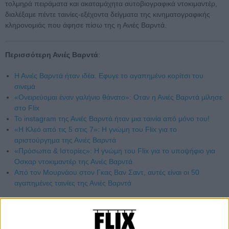
τολμηρά πειράματα και ακαταμάχητα αυτοβιογραφικά ντοκιμαντέρ,
διαλέξαμε πέντε ταινίες-εξέχοντα δείγματα της κινηματογραφικής
κληρονομιάς που άφησε πίσω της η Ανιές Βαρντά.
Περισσότερη Ανιές Βαρντά
:
Η Ανιές Βαρντά ήταν ιδέα. Εφυγε το αγαπημένο κορίτσι του
σινεμά
«Ονειρεύομαι έναν γαλήνιο θάνατο»: Οταν η Ανιές Βαρντά μίλησε
στο Flix
To instagram της Ανιές Βαρντά ήταν μια ταινία από μόνο του!
«Η Κλεό από τις 5 στις 7»: Η γνώμη του Flix για το
αριστούργημα της Ανιές Βαρντά
«Πρόσωπα & Ιστορίες»: Η γνώμη του Flix για το υποψήφιο για
Οσκαρ ντοκιμαντέρ της Ανιές Βαρντά
Από τον Μουρνάου στον Γκας Βαν Σαντ, αυτές είναι οι 50
αγαπημένες ταινίες της Ανιές Βαρντά