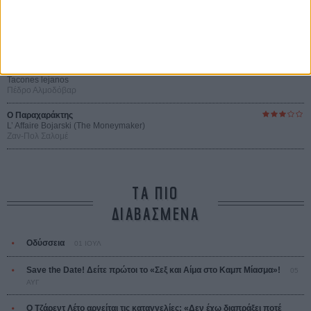
Οδύσσεια
The Odyssey
Κρίστοφερ Νόλαν
Ψηλά Τακούνια
Tacones lejanos
Πέδρο Αλμοδόβαρ
Ο Παραχαράκτης
L’ Affaire Bojarski (The Moneymaker)
Ζαν-Πολ Σαλομέ
ΤΑ ΠΙΟ
ΔΙΑΒΑΣΜΕΝΑ
Οδύσσεια
01 ΙΟΥΛ
Save the Date! Δείτε πρώτοι το «Σεξ και Αίμα στο Καμπ Μίασμα»!
05
ΑΥΓ
Ο Τζάρεντ Λέτο αρνείται τις καταγγελίες: «Δεν έχω διαπράξει ποτέ