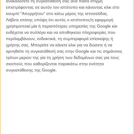
ανακαλέσετε τη συγκατάθεσή σας ανά πάσα στιγμή
σε ασπρόμαυρο – πρωτοποριακή όσο και μινιμαλιστική σύζευξη
επιστρέφοντας σε αυτόν τον ιστότοπο και κάνοντας κλικ στο
διαφορετικών ειδών και τάσεων σε μια νέα κινηματογραφική
κουμπί "Απορρήτου" στο κάτω μέρος της ιστοσελίδας.
γλώσσα. Παντρεύοντας αρμονικά την ντοκιμαντερίστικη καταγραφή
Λάβετε επίσης υπόψη ότι αυτός ο ιστότοπος/η εφαρμογή
του καθημερινού αγώνα των ντόπιων για επιβίωση σε ένα φτωχικό
χρησιμοποιεί μία ή περισσότερες υπηρεσίες της Google και
ψαροχώρι της Νότιας Γαλλίας με μια στυλιζαρισμένη σπουδή πάνω
ενδέχεται να συλλέγει και να αποθηκεύει πληροφορίες που
στη σχέση ενός ζευγαριού που αντιμετωπίζει έναν γάμο στα
περιλαμβάνουν, ενδεικτικά, τη συμπεριφορά επίσκεψης ή
πρόθυρα της κατάρρευσης, η Βαρντά έδωσε το πρώτο δείγμα ενός
χρήσης σας. Μπορείτε να κάνετε κλικ για να δώσετε ή να
βαθιά ανθρώπινου, προσωπικού και κοινωνικά ευαίσθητου σινεμά
αρνηθείτε τη συγκατάθεσή σας στην Google και τις σημάνσεις
που ωστόσο ποτέ δεν περιορίστηκε σε ταμπέλες και βαρύγδουπες
τρίτων μερών της για τη χρήση των δεδομένων σας για τους
δηλώσεις.
σκοπούς που καθορίζονται παρακάτω στην ενότητα
συγκατάθεσης της Google.