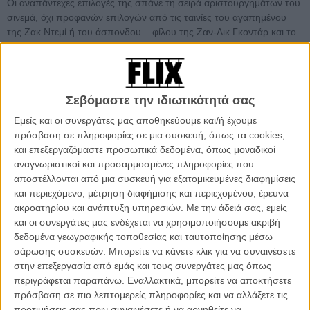
Οι αναπάντεχες επιλογές της σπάνε τη σειρά αριστουργημάτων του
σινεμά, όχι προφανών επιλογών από τις ταινίες του αγαπημένου
της Ζακ Ντεμί ή του άσπονδου... φίλου της Ζαν-Λικ Γκοντάρ και το
αυταπόδεικτο: θα λατρεύαμε αμαχητί και για πάντα τη γυναίκα που
διαλέγει ως αγαπημένη της ταινία του Μάρτιν Σκορσέζε το «After
Hours».
Σεβόμαστε την ιδιωτικότητά σας
Περισσότερη Ανιές Βαρντά
:
Εμείς και οι συνεργάτες μας αποθηκεύουμε και/ή έχουμε
πρόσβαση σε πληροφορίες σε μια συσκευή, όπως τα cookies,
Η Ανιές Βαρντά ήταν ιδέα. Εφυγε το αγαπημένο κορίτσι του
και επεξεργαζόμαστε προσωπικά δεδομένα, όπως μοναδικοί
σινεμά
αναγνωριστικοί και προσαρμοσμένες πληροφορίες που
«Ονειρεύομαι έναν γαλήνιο θάνατο»: Οταν η Ανιές Βαρντά μίλησε
αποστέλλονται από μια συσκευή για εξατομικευμένες διαφημίσεις
στο Flix
και περιεχόμενο, μέτρηση διαφήμισης και περιεχομένου, έρευνα
To instagram της Ανιές Βαρντά ήταν μια ταινία από μόνο του!
ακροατηρίου και ανάπτυξη υπηρεσιών.
Με την άδειά σας, εμείς
«Η Κλεό από τις 5 στις 7»: Η γνώμη του Flix για το
και οι συνεργάτες μας ενδέχεται να χρησιμοποιήσουμε ακριβή
αριστούργημα της Ανιές Βαρντά
δεδομένα γεωγραφικής τοποθεσίας και ταυτοποίησης μέσω
«Πρόσωπα & Ιστορίες»: Η γνώμη του Flix για το υποψήφιο για
σάρωσης συσκευών. Μπορείτε να κάνετε κλικ για να συναινέσετε
Οσκαρ ντοκιμαντέρ της Ανιές Βαρντά
στην επεξεργασία από εμάς και τους συνεργάτες μας όπως
περιγράφεται παραπάνω. Εναλλακτικά, μπορείτε να αποκτήσετε
πρόσβαση σε πιο λεπτομερείς πληροφορίες και να αλλάξετε τις
προτιμήσεις σας πριν συναινέσετε ή να αρνηθείτε να