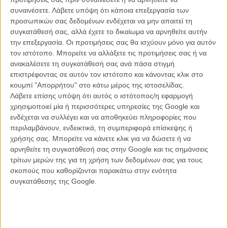
συναινέσετε.
Λάβετε υπόψη ότι κάποια επεξεργασία των
προσωπικών σας δεδομένων ενδέχεται να μην απαιτεί τη
συγκατάθεσή σας, αλλά έχετε το δικαίωμα να αρνηθείτε αυτήν
την επεξεργασία. Οι προτιμήσεις σας θα ισχύουν μόνο για αυτόν
τον ιστότοπο. Μπορείτε να αλλάξετε τις προτιμήσεις σας ή να
ανακαλέσετε τη συγκατάθεσή σας ανά πάσα στιγμή
επιστρέφοντας σε αυτόν τον ιστότοπο και κάνοντας κλικ στο
κουμπί "Απορρήτου" στο κάτω μέρος της ιστοσελίδας.
Λάβετε επίσης υπόψη ότι αυτός ο ιστότοπος/η εφαρμογή
χρησιμοποιεί μία ή περισσότερες υπηρεσίες της Google και
ενδέχεται να συλλέγει και να αποθηκεύει πληροφορίες που
περιλαμβάνουν, ενδεικτικά, τη συμπεριφορά επίσκεψης ή
χρήσης σας. Μπορείτε να κάνετε κλικ για να δώσετε ή να
αρνηθείτε τη συγκατάθεσή σας στην Google και τις σημάνσεις
Aυγή
τρίτων μερών της για τη χρήση των δεδομένων σας για τους
σκοπούς που καθορίζονται παρακάτω στην ενότητα
Αυγή του Φρίντριχ Βίλχελμ Μουρνάου (1927)
συγκατάθεσης της Google.
Ο Ανθρωπος με την Κινηματογραφική Μηχανή του Ντζίγκα Βερτόφ
(1929)
L'Âge d'or του Λουίς Μπουνιουέλ (1930)
Η Αταλάντη του Ζαν Βιγκό (1933)