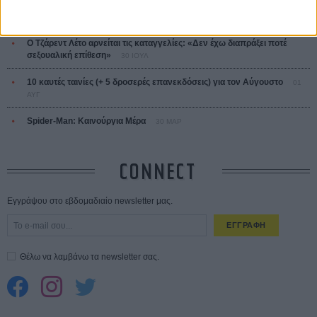
Save the Date! Δείτε πρώτοι το «Σεξ και Αίμα στο Καμπ Μίασμα»!
05
ΑΥΓ
Ο Τζάρεντ Λέτο αρνείται τις καταγγελίες: «Δεν έχω διαπράξει ποτέ
σεξουαλική επίθεση»
30 ΙΟΥΛ
10 καυτές ταινίες (+ 5 δροσερές επανεκδόσεις) για τον Αύγουστο
01
ΑΥΓ
Spider-Man: Καινούργια Μέρα
30 ΜΑΡ
CONNECT
Εγγράψου στο εβδομαδιαίο newsletter μας.
ΕΓΓΡΑΦΗ
Θέλω να λαμβάνω τα newsletter σας.