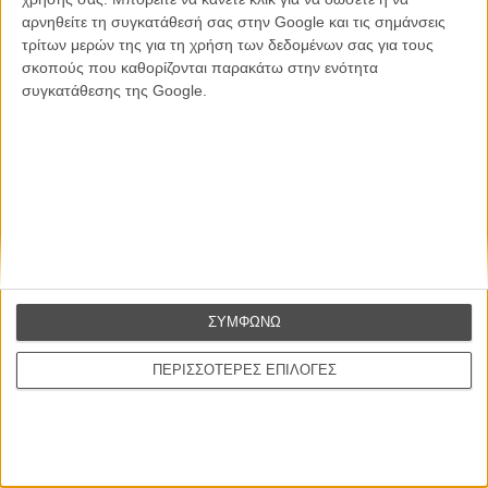
αρνηθείτε τη συγκατάθεσή σας στην Google και τις σημάνσεις
Θέλω να λαμβάνω τα newsletter σας.
τρίτων μερών της για τη χρήση των δεδομένων σας για τους
σκοπούς που καθορίζονται παρακάτω στην ενότητα
συγκατάθεσης της Google.
ΣΥΜΦΩΝΩ
ΠΕΡΙΣΣΟΤΕΡΕΣ ΕΠΙΛΟΓΕΣ
Ταινίες
Σχετικά με το FLIX