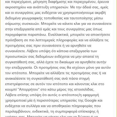
και περιεχόμενο, μέτρηση διαφήμισης και περιεχομένου, έρευνα
ακροατηρίου και ανάπτυξη υπηρεσιών.
Με την άδειά σας, εμείς
και οι συνεργάτες μας ενδέχεται να χρησιμοποιήσουμε ακριβή
δεδομένα γεωγραφικής τοποθεσίας και ταυτοποίησης μέσω
σάρωσης συσκευών. Μπορείτε να κάνετε κλικ για να συναινέσετε
στην επεξεργασία από εμάς και τους συνεργάτες μας όπως
Η επιτυχία είναι υπερτιμημένη. Δεν σε κάνει
περιγράφεται παραπάνω. Εναλλακτικά, μπορείτε να αποκτήσετε
καλύτερο, δεν σε πάει πουθενά η επιτυχία. Είναι
πρόσβαση σε πιο λεπτομερείς πληροφορίες και να αλλάξετε τις
απλώς ένα ωραίο, ανεβαστικό, επιφανειακό
προτιμήσεις σας πριν συναινέσετε ή να αρνηθείτε να
συναίσθημα.»
συναινέσετε.
Λάβετε υπόψη ότι κάποια επεξεργασία των
προσωπικών σας δεδομένων ενδέχεται να μην απαιτεί τη
συγκατάθεσή σας, αλλά έχετε το δικαίωμα να αρνηθείτε αυτήν
Βιμ Βέντερς
την επεξεργασία. Οι προτιμήσεις σας θα ισχύουν μόνο για αυτόν
Συνέντευξη
τον ιστότοπο. Μπορείτε να αλλάξετε τις προτιμήσεις σας ή να
ανακαλέσετε τη συγκατάθεσή σας ανά πάσα στιγμή
επιστρέφοντας σε αυτόν τον ιστότοπο και κάνοντας κλικ στο
κουμπί "Απορρήτου" στο κάτω μέρος της ιστοσελίδας.
CONNECT
Λάβετε επίσης υπόψη ότι αυτός ο ιστότοπος/η εφαρμογή
χρησιμοποιεί μία ή περισσότερες υπηρεσίες της Google και
ενδέχεται να συλλέγει και να αποθηκεύει πληροφορίες που
Εγγράψου στο εβδομαδιαίο newsletter μας.
περιλαμβάνουν, ενδεικτικά, τη συμπεριφορά επίσκεψης ή
ΕΓΓΡΑΦΗ
χρήσης σας. Μπορείτε να κάνετε κλικ για να δώσετε ή να