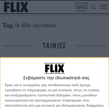
Αίθουσες
Tag
la fille inconnue
:
ΤΑΙΝΙΕΣ
Δε βρέθηκαν σχετικές κριτικές ταινιών.
ΑΡΘΡΑ
Σεβόμαστε την ιδιωτικότητά σας
Εμείς και οι συνεργάτες μας αποθηκεύουμε και/ή έχουμε
πρόσβαση σε πληροφορίες σε μια συσκευή, όπως τα cookies,
Κάννες 2016: Τα trending topics της #8ης μέρας
και επεξεργαζόμαστε προσωπικά δεδομένα, όπως μοναδικοί
ΝΕΑ
/
19 ΜΑΙ 2016
/
Flix Team
αναγνωριστικοί και προσαρμοσμένες πληροφορίες που
αποστέλλονται από μια συσκευή για εξατομικευμένες διαφημίσεις