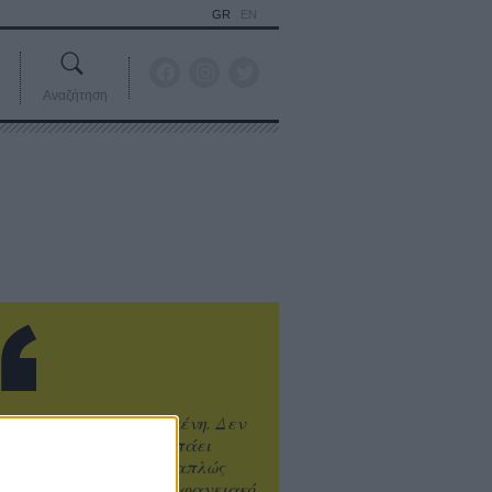
GR
EN
Αναζήτηση
ιτυχία είναι υπερτιμημένη. Δεν
άνει καλύτερο, δεν σε πάει
ενά η επιτυχία. Είναι απλώς
ωραίο, ανεβαστικό, επιφανειακό