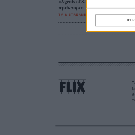
«Agents of S.H.I.E.L.D.»: Πίσω α
πράκτορας
TV & STREAMING
/
27 ΣΕΠ 2013
/
Θοδωρής
ΠΕΡΙ
Τα
Ν
Θ
T