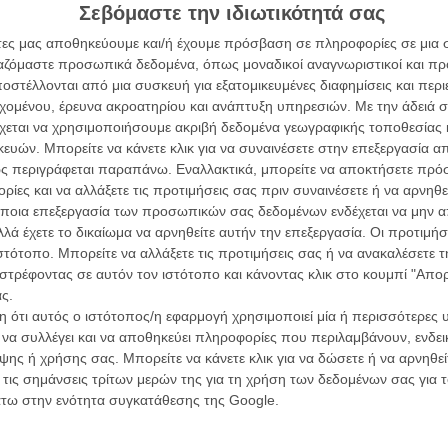
ών.
Σεβόμαστε την ιδιωτικότητά σας
συνα
άτες μας αποθηκεύουμε και/ή έχουμε πρόσβαση σε πληροφορίες σε μια
ΑΡΘΡΑ
ργαζόμαστε προσωπικά δεδομένα, όπως μοναδικοί αναγνωριστικοί και 
στέλλονται από μια συσκευή για εξατομικευμένες διαφημίσεις και περ
Βιμ Β
Συνέντ
εχομένου, έρευνα ακροατηρίου και ανάπτυξη υπηρεσιών.
Με την άδειά σα
οπτικοί χαρακτήρες (και ένας πλανήτης) που
χεται να χρησιμοποιήσουμε ακριβή δεδομένα γεωγραφικής τοποθεσίας 
ών. Μπορείτε να κάνετε κλικ για να συναινέσετε στην επεξεργασία απ
 Δημητρόπουλος
ς περιγράφεται παραπάνω. Εναλλακτικά, μπορείτε να αποκτήσετε πρό
ίες και να αλλάξετε τις προτιμήσεις σας πριν συναινέσετε ή να αρνηθεί
arter» είναι πολύ πιο μπροστά από τους
ποια επεξεργασία των προσωπικών σας δεδομένων ενδέχεται να μην απ
λά έχετε το δικαίωμα να αρνηθείτε αυτήν την επεξεργασία. Οι προτιμήσ
Εγγράψου 
ιστότοπο. Μπορείτε να αλλάξετε τις προτιμήσεις σας ή να ανακαλέσετε
 Δημητρόπουλος
στρέφοντας σε αυτόν τον ιστότοπο και κάνοντας κλικ στο κουμπί "Απ
ς.
χρονιάς
 ότι αυτός ο ιστότοπος/η εφαρμογή χρησιμοποιεί μία ή περισσότερες 
Θέλω ν
 Δημητρόπουλος
ι να συλλέγει και να αποθηκεύει πληροφορίες που περιλαμβάνουν, ενδεικ
ης ή χρήσης σας. Μπορείτε να κάνετε κλικ για να δώσετε ή να αρνηθε
 ντουζίνα σειρές από κόμικς
 τις σημάνσεις τρίτων μερών της για τη χρήση των δεδομένων σας για
άτω στην ενότητα συγκατάθεσης της Google.
 Δημητρόπουλος