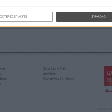
πό κάθε υπερήρωα κρύβεται ένας σπουδαίος
 Δημητρόπουλος
ΣΣΟΤΕΡΕΣ ΕΠΙΛΟΓΕΣ
ΣΥΜΦΩΝΩ
ινίες
Σχετικά με το FLIX
έα
Διαφήμιση
έματα
Όροι χρήσης & Απόρρητο
V
© 2011 - 20