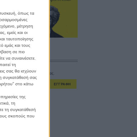
ίσθημα.»
 συσκευή, όπως τα
προσαρμοσμένες
ιεχόμενο, μέτρηση
έντερς
ευξη
ς, εμείς και οι
και ταυτοποίησης
ό εμάς και τους
σβαση σε πιο
τε να συναινέσετε.
CONNECT
αιτεί τη
εις σας θα ισχύουν
στο εβδομαδιαίο newsletter μας.
 τη συγκατάθεσή σας
ορρήτου" στο κάτω
ΕΓΓΡΑΦΗ
υπηρεσίες της
α λαμβάνω τα newsletter σας.
τικά, τη
ίτε τη συγκατάθεσή
 τους σκοπούς που