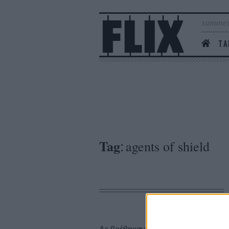
summer
ΤΑ
Tag
agents of shield
: