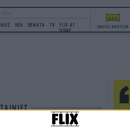
 days
ΙΝΙΕΣ
ΝΕΑ
ΘΕΜΑΤΑ
TV
FLIX AT
ΟΔΗΓΟΣ ΑΙΘΟΥΣΩΝ
HOME
ΤΑΙΝΙΕΣ
Η επ
σε κ
πουθ
ένα 