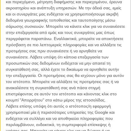
και περιεχόμενο, μέτρηση διαφήμισης και περιεχομένου, έρευνα
ακροατηρίου και ανάπτυξη υπηρεσιών.
Με την άδειά σας, εμείς
και οι συνεργάτες μας ενδέχεται να χρησιμοποιήσουμε ακριβή
δεδομένα γεωγραφικής τοποθεσίας και ταυτοποίησης μέσω
σάρωσης συσκευών. Μπορείτε να κάνετε κλικ για να συναινέσετε
στην επεξεργασία από εμάς και τους συνεργάτες μας όπως
Η επιτυχία είναι υπερτιμημένη. Δεν σε κάνει
περιγράφεται παραπάνω. Εναλλακτικά, μπορείτε να αποκτήσετε
καλύτερο, δεν σε πάει πουθενά η επιτυχία. Είναι
πρόσβαση σε πιο λεπτομερείς πληροφορίες και να αλλάξετε τις
απλώς ένα ωραίο, ανεβαστικό, επιφανειακό
προτιμήσεις σας πριν συναινέσετε ή να αρνηθείτε να
συναίσθημα.»
συναινέσετε.
Λάβετε υπόψη ότι κάποια επεξεργασία των
προσωπικών σας δεδομένων ενδέχεται να μην απαιτεί τη
συγκατάθεσή σας, αλλά έχετε το δικαίωμα να αρνηθείτε αυτήν
Βιμ Βέντερς
την επεξεργασία. Οι προτιμήσεις σας θα ισχύουν μόνο για αυτόν
Συνέντευξη
τον ιστότοπο. Μπορείτε να αλλάξετε τις προτιμήσεις σας ή να
ανακαλέσετε τη συγκατάθεσή σας ανά πάσα στιγμή
επιστρέφοντας σε αυτόν τον ιστότοπο και κάνοντας κλικ στο
κουμπί "Απορρήτου" στο κάτω μέρος της ιστοσελίδας.
CONNECT
Λάβετε επίσης υπόψη ότι αυτός ο ιστότοπος/η εφαρμογή
χρησιμοποιεί μία ή περισσότερες υπηρεσίες της Google και
ενδέχεται να συλλέγει και να αποθηκεύει πληροφορίες που
Εγγράψου στο εβδομαδιαίο newsletter μας.
περιλαμβάνουν, ενδεικτικά, τη συμπεριφορά επίσκεψης ή
ΕΓΓΡΑΦΗ
χρήσης σας. Μπορείτε να κάνετε κλικ για να δώσετε ή να