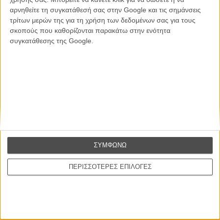
αρνηθείτε τη συγκατάθεσή σας στην Google και τις σημάνσεις
Θέλω να λαμβάνω τα newsletter σας.
τρίτων μερών της για τη χρήση των δεδομένων σας για τους
σκοπούς που καθορίζονται παρακάτω στην ενότητα
συγκατάθεσης της Google.
ΣΥΜΦΩΝΩ
ΠΕΡΙΣΣΟΤΕΡΕΣ ΕΠΙΛΟΓΕΣ
Ταινίες
Σχετικά με το FLIX