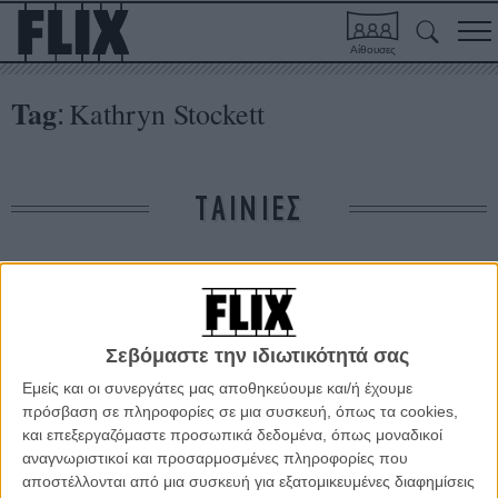
Αίθουσες
Tag
Kathryn Stockett
:
ΤΑΙΝΙΕΣ
Δε βρέθηκαν σχετικές κριτικές ταινιών.
ΑΡΘΡΑ
Σεβόμαστε την ιδιωτικότητά σας
Εμείς και οι συνεργάτες μας αποθηκεύουμε και/ή έχουμε
πρόσβαση σε πληροφορίες σε μια συσκευή, όπως τα cookies,
The Help: «Ηθελα απλώς να γράψω αυτήν την ιστορία»
και επεξεργαζόμαστε προσωπικά δεδομένα, όπως μοναδικοί
ΝΕΑ
/
16 ΝΟΕ 2011
/
Λήδα Γαλανού
αναγνωριστικοί και προσαρμοσμένες πληροφορίες που
αποστέλλονται από μια συσκευή για εξατομικευμένες διαφημίσεις