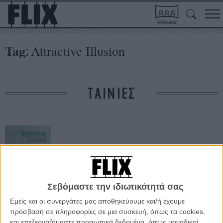
Αίθουσες
Tag
Attractive Illusion
:
ΤΑΙΝΙΕΣ
Σεβόμαστε την ιδιωτικότητά σας
Attractive
Εμείς και οι συνεργάτες μας αποθηκεύουμε και/ή έχουμε
Illusion
πρόσβαση σε πληροφορίες σε μια συσκευή, όπως τα cookies,
και επεξεργαζόμαστε προσωπικά δεδομένα, όπως μοναδικοί