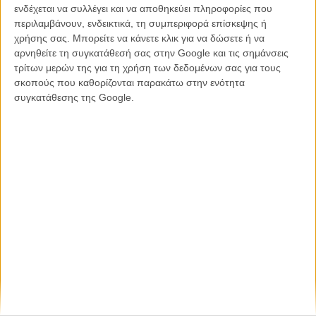
ενδέχεται να συλλέγει και να αποθηκεύει πληροφορίες που
περιλαμβάνουν, ενδεικτικά, τη συμπεριφορά επίσκεψης ή
Η επιτυχία είναι υπερτιμημένη. Δεν σε κάνει
χρήσης σας. Μπορείτε να κάνετε κλικ για να δώσετε ή να
καλύτερο, δεν σε πάει πουθενά η επιτυχία. Είναι
αρνηθείτε τη συγκατάθεσή σας στην Google και τις σημάνσεις
απλώς ένα ωραίο, ανεβαστικό, επιφανειακό
τρίτων μερών της για τη χρήση των δεδομένων σας για τους
συναίσθημα.»
σκοπούς που καθορίζονται παρακάτω στην ενότητα
συγκατάθεσης της Google.
Βιμ Βέντερς
Συνέντευξη
CONNECT
Εγγράψου στο εβδομαδιαίο newsletter μας.
ΕΓΓΡΑΦΗ
Θέλω να λαμβάνω τα newsletter σας.