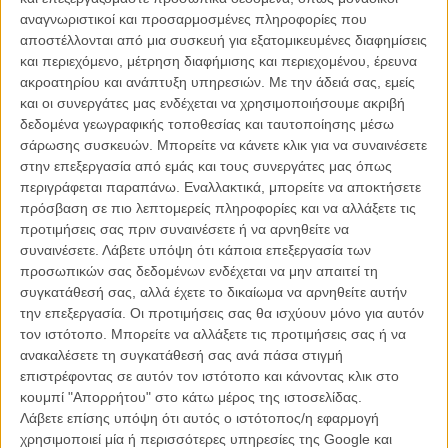
ΑΡΘΡΑ
αναγνωριστικοί και προσαρμοσμένες πληροφορίες που
αποστέλλονται από μια συσκευή για εξατομικευμένες διαφημίσεις
και περιεχόμενο, μέτρηση διαφήμισης και περιεχομένου, έρευνα
Νύχτες Πρεμιέρας Cosmote: «Attractive Illusion» του
ακροατηρίου και ανάπτυξη υπηρεσιών.
Με την άδειά σας, εμείς
Πέτρου Σεβαστίκογλου
και οι συνεργάτες μας ενδέχεται να χρησιμοποιήσουμε ακριβή
δεδομένα γεωγραφικής τοποθεσίας και ταυτοποίησης μέσω
ΝΕΑ
/
23 ΣΕΠ 2012
/
Γιώργος Κρασσακόπουλος
σάρωσης συσκευών. Μπορείτε να κάνετε κλικ για να συναινέσετε
στην επεξεργασία από εμάς και τους συνεργάτες μας όπως
Το ελληνικό σινεμά πάει... Κάιρο!
περιγράφεται παραπάνω. Εναλλακτικά, μπορείτε να αποκτήσετε
ΝΕΑ
/
26 ΝΟΕ 2012
/
Flix Team
πρόσβαση σε πιο λεπτομερείς πληροφορίες και να αλλάξετε τις
προτιμήσεις σας πριν συναινέσετε ή να αρνηθείτε να
Ας μιλήσουμε για τους μετανάστες. Ανοιχτή συζήτηση
συναινέσετε.
Λάβετε υπόψη ότι κάποια επεξεργασία των
με τον Πέτρο Σεβαστίκογλου με αφορμή το «Attractive
προσωπικών σας δεδομένων ενδέχεται να μην απαιτεί τη
Illusion»
συγκατάθεσή σας, αλλά έχετε το δικαίωμα να αρνηθείτε αυτήν
την επεξεργασία. Οι προτιμήσεις σας θα ισχύουν μόνο για αυτόν
ΝΕΑ
/
06 ΑΠΡ 2013
/
Flix Team
τον ιστότοπο. Μπορείτε να αλλάξετε τις προτιμήσεις σας ή να
ανακαλέσετε τη συγκατάθεσή σας ανά πάσα στιγμή
επιστρέφοντας σε αυτόν τον ιστότοπο και κάνοντας κλικ στο
κουμπί "Απορρήτου" στο κάτω μέρος της ιστοσελίδας.
Λάβετε επίσης υπόψη ότι αυτός ο ιστότοπος/η εφαρμογή
χρησιμοποιεί μία ή περισσότερες υπηρεσίες της Google και