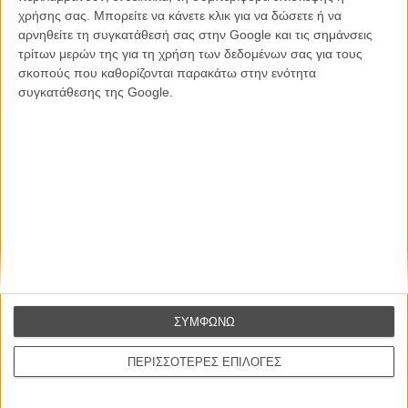
χρήσης σας. Μπορείτε να κάνετε κλικ για να δώσετε ή να
CONNECT
αρνηθείτε τη συγκατάθεσή σας στην Google και τις σημάνσεις
τρίτων μερών της για τη χρήση των δεδομένων σας για τους
Εγγράψου στο εβδομαδιαίο newsletter μας.
σκοπούς που καθορίζονται παρακάτω στην ενότητα
συγκατάθεσης της Google.
ΕΓΓΡΑΦΗ
Θέλω να λαμβάνω τα newsletter σας.
ΣΥΜΦΩΝΩ
ΠΕΡΙΣΣΟΤΕΡΕΣ ΕΠΙΛΟΓΕΣ