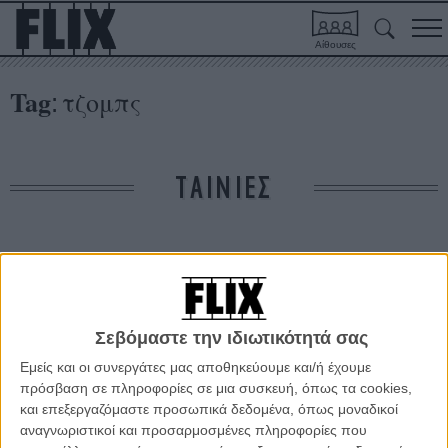
Αίθουσες
Tag
τζομπς
:
ΤΑΙΝΙΕΣ
Δε βρέθηκαν σχετικές κριτικές ταινιών.
ΑΡΘΡΑ
Σεβόμαστε την ιδιωτικότητά σας
Εμείς και οι συνεργάτες μας αποθηκεύουμε και/ή έχουμε
Ο Σεθ Ρόγκεν θα είναι ο Στιβ Γουόζνιακ στον Στιβ
πρόσβαση σε πληροφορίες σε μια συσκευή, όπως τα cookies,
Τζομπς του Κρίστιαν Μπέιλ
και επεξεργαζόμαστε προσωπικά δεδομένα, όπως μοναδικοί
ΝΕΑ
/
31 ΟΚΤ 2014
/
Λήδα Γαλανού
αναγνωριστικοί και προσαρμοσμένες πληροφορίες που