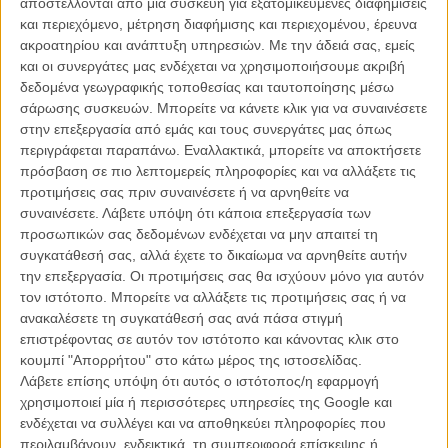
αποστέλλονται από μια συσκευή για εξατομικευμένες διαφημίσεις
Οποιος πρόλαβε, τον Στιβ Τζομπς του Ααρον Σόρκιν
και περιεχόμενο, μέτρηση διαφήμισης και περιεχομένου, έρευνα
είδε
ακροατηρίου και ανάπτυξη υπηρεσιών.
Με την άδειά σας, εμείς
και οι συνεργάτες μας ενδέχεται να χρησιμοποιήσουμε ακριβή
ΝΕΑ
/
29 ΙΑΝ 2015
/
Λήδα Γαλανού
δεδομένα γεωγραφικής τοποθεσίας και ταυτοποίησης μέσω
σάρωσης συσκευών. Μπορείτε να κάνετε κλικ για να συναινέσετε
στην επεξεργασία από εμάς και τους συνεργάτες μας όπως
περιγράφεται παραπάνω. Εναλλακτικά, μπορείτε να αποκτήσετε
πρόσβαση σε πιο λεπτομερείς πληροφορίες και να αλλάξετε τις
προτιμήσεις σας πριν συναινέσετε ή να αρνηθείτε να
συναινέσετε.
Λάβετε υπόψη ότι κάποια επεξεργασία των
προσωπικών σας δεδομένων ενδέχεται να μην απαιτεί τη
Η επιτυχία είναι υπερτιμημένη. Δεν σε κάνει
συγκατάθεσή σας, αλλά έχετε το δικαίωμα να αρνηθείτε αυτήν
καλύτερο, δεν σε πάει πουθενά η επιτυχία. Είναι
την επεξεργασία. Οι προτιμήσεις σας θα ισχύουν μόνο για αυτόν
απλώς ένα ωραίο, ανεβαστικό, επιφανειακό
τον ιστότοπο. Μπορείτε να αλλάξετε τις προτιμήσεις σας ή να
συναίσθημα.»
ανακαλέσετε τη συγκατάθεσή σας ανά πάσα στιγμή
επιστρέφοντας σε αυτόν τον ιστότοπο και κάνοντας κλικ στο
κουμπί "Απορρήτου" στο κάτω μέρος της ιστοσελίδας.
Βιμ Βέντερς
Λάβετε επίσης υπόψη ότι αυτός ο ιστότοπος/η εφαρμογή
Συνέντευξη
χρησιμοποιεί μία ή περισσότερες υπηρεσίες της Google και
ενδέχεται να συλλέγει και να αποθηκεύει πληροφορίες που
περιλαμβάνουν, ενδεικτικά, τη συμπεριφορά επίσκεψης ή