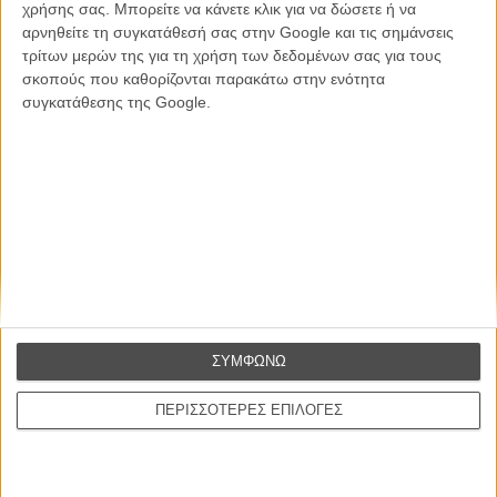
χρήσης σας. Μπορείτε να κάνετε κλικ για να δώσετε ή να
Εγγράψου στο εβδομαδιαίο newsletter μας.
αρνηθείτε τη συγκατάθεσή σας στην Google και τις σημάνσεις
τρίτων μερών της για τη χρήση των δεδομένων σας για τους
ΕΓΓΡΑΦΗ
σκοπούς που καθορίζονται παρακάτω στην ενότητα
συγκατάθεσης της Google.
Θέλω να λαμβάνω τα newsletter σας.
ΣΥΜΦΩΝΩ
ΠΕΡΙΣΣΟΤΕΡΕΣ ΕΠΙΛΟΓΕΣ