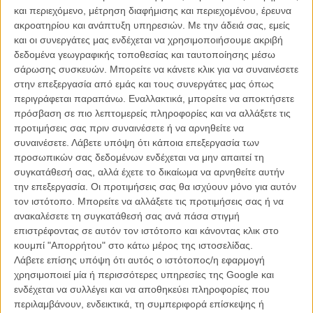
ΝΕΑ
/
03 ΣΕΠ 2019
/
Flix Team
και περιεχόμενο, μέτρηση διαφήμισης και περιεχομένου, έρευνα
ακροατηρίου και ανάπτυξη υπηρεσιών.
Με την άδειά σας, εμείς
και οι συνεργάτες μας ενδέχεται να χρησιμοποιήσουμε ακριβή
δεδομένα γεωγραφικής τοποθεσίας και ταυτοποίησης μέσω
σάρωσης συσκευών. Μπορείτε να κάνετε κλικ για να συναινέσετε
στην επεξεργασία από εμάς και τους συνεργάτες μας όπως
περιγράφεται παραπάνω. Εναλλακτικά, μπορείτε να αποκτήσετε
πρόσβαση σε πιο λεπτομερείς πληροφορίες και να αλλάξετε τις
προτιμήσεις σας πριν συναινέσετε ή να αρνηθείτε να
Η επιτυχία είναι υπερτιμημένη. Δεν σε κάνει
συναινέσετε.
Λάβετε υπόψη ότι κάποια επεξεργασία των
καλύτερο, δεν σε πάει πουθενά η επιτυχία. Είναι
απλώς ένα ωραίο, ανεβαστικό, επιφανειακό
προσωπικών σας δεδομένων ενδέχεται να μην απαιτεί τη
συναίσθημα.»
συγκατάθεσή σας, αλλά έχετε το δικαίωμα να αρνηθείτε αυτήν
την επεξεργασία. Οι προτιμήσεις σας θα ισχύουν μόνο για αυτόν
τον ιστότοπο. Μπορείτε να αλλάξετε τις προτιμήσεις σας ή να
ανακαλέσετε τη συγκατάθεσή σας ανά πάσα στιγμή
Βιμ Βέντερς
επιστρέφοντας σε αυτόν τον ιστότοπο και κάνοντας κλικ στο
Συνέντευξη
κουμπί "Απορρήτου" στο κάτω μέρος της ιστοσελίδας.
Λάβετε επίσης υπόψη ότι αυτός ο ιστότοπος/η εφαρμογή
χρησιμοποιεί μία ή περισσότερες υπηρεσίες της Google και
ενδέχεται να συλλέγει και να αποθηκεύει πληροφορίες που
CONNECT
περιλαμβάνουν, ενδεικτικά, τη συμπεριφορά επίσκεψης ή