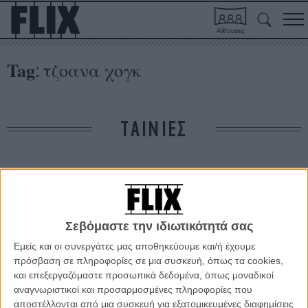
Αίθουσες
Tag
τζοανα χογκ
:
ΤΑΙΝΙΕΣ
Δε βρέθηκαν σχετικές κριτικές ταινιών.
ΑΡΘΡΑ
Σεβόμαστε την ιδιωτικότητά σας
Εμείς και οι συνεργάτες μας αποθηκεύουμε και/ή έχουμε
Θεσσαλονίκη 2019: Ο ανατρεπτικός Καταλανός
πρόσβαση σε πληροφορίες σε μια συσκευή, όπως τα cookies,
Αλμπερτ Σέρα, η διορατική Τζοάνα Χογκ και όλες τους
και επεξεργαζόμαστε προσωπικά δεδομένα, όπως μοναδικοί
οι ταινίες στο 60ό Φεστιβάλ Κινηματογράφου
αναγνωριστικοί και προσαρμοσμένες πληροφορίες που
Θεσσαλονίκης
αποστέλλονται από μια συσκευή για εξατομικευμένες διαφημίσεις