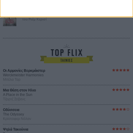
Αυτό που Ξέρουν οι Γυναίκες
Pour le Plaisir
του Ρεέμ Κερισί
Οι Αρμονίες Βερκμάιστερ
Werckmeister Harmonies
Μπέλα Ταρ
Μια Θέση στον Ηλιο
A Place in the Sun
Τζορτζ Στίβενς
Οδύσσεια
The Odyssey
Κρίστοφερ Νόλαν
Ψηλά Τακούνια