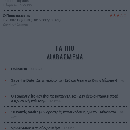
Tacones lejanos
Πέδρο Αλμοδόβαρ
Ο Παραχαράκτης
L’ Affaire Bojarski (The Moneymaker)
Ζαν-Πολ Σαλομέ
ΤΑ ΠΙΟ
ΔΙΑΒΑΣΜΕΝΑ
Οδύσσεια
01 ΙΟΥΛ
Save the Date! Δείτε πρώτοι το «Σεξ και Αίμα στο Καμπ Μίασμα»!
05
ΑΥΓ
Ο Τζάρεντ Λέτο αρνείται τις καταγγελίες: «Δεν έχω διαπράξει ποτέ
σεξουαλική επίθεση»
30 ΙΟΥΛ
10 καυτές ταινίες (+ 5 δροσερές επανεκδόσεις) για τον Αύγουστο
01
ΑΥΓ
Spider-Man: Καινούργια Μέρα
30 ΜΑΡ