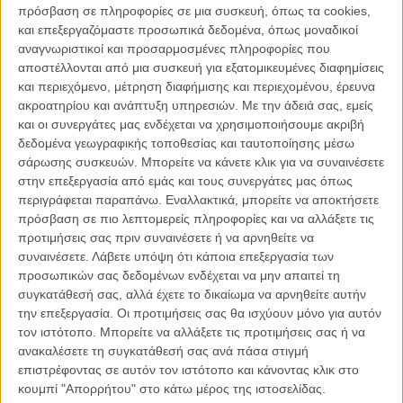
πρόσβαση σε πληροφορίες σε μια συσκευή, όπως τα cookies,
Στο 60ό Φεστιβάλ Κινηματογράφου Θεσσαλονίκης θα έχουμε την
και επεξεργαζόμαστε προσωπικά δεδομένα, όπως μοναδικοί
ευκαιρία να ανακαλύψουμε επτά μεγάλου μήκους και μία μικρού
αναγνωριστικοί και προσαρμοσμένες πληροφορίες που
μήκους ταινία του. Ο σκηνοθέτης θα βρεθεί στη Θεσσαλονίκη για να
αποστέλλονται από μια συσκευή για εξατομικευμένες διαφημίσεις
παρουσιάσει το έργο του, ενώ θα δώσει και masterclass ανοιχτό
και περιεχόμενο, μέτρηση διαφήμισης και περιεχομένου, έρευνα
στο κοινό. Ως πηγή έμπνευσης, ο σκηνοθέτης δηλώνει τους φίλους
ακροατηρίου και ανάπτυξη υπηρεσιών.
Με την άδειά σας, εμείς
του, την ποπ μουσική και το πειραματικό σινεμά των ’60s -αλλά και
και οι συνεργάτες μας ενδέχεται να χρησιμοποιήσουμε ακριβή
τους κριτικούς κινηματογράφου της ίδιας δεκαετίας-, καθώς και τους
δεδομένα γεωγραφικής τοποθεσίας και ταυτοποίησης μέσω
avant garde καλλιτέχνες των αρχών του 20ού αιώνα. Στις ταινίες
σάρωσης συσκευών. Μπορείτε να κάνετε κλικ για να συναινέσετε
του αρέσκεται να αναμειγνύει διάσημους και επαγγελματίες
στην επεξεργασία από εμάς και τους συνεργάτες μας όπως
ηθοποιούς με ανθρώπους από την ιδιαίτερη πατρίδα του ή με
περιγράφεται παραπάνω. Εναλλακτικά, μπορείτε να αποκτήσετε
ανθρώπους που βρήκε απλά στο Facebook.
πρόσβαση σε πιο λεπτομερείς πληροφορίες και να αλλάξετε τις
προτιμήσεις σας πριν συναινέσετε ή να αρνηθείτε να
συναινέσετε.
Λάβετε υπόψη ότι κάποια επεξεργασία των
προσωπικών σας δεδομένων ενδέχεται να μην απαιτεί τη
συγκατάθεσή σας, αλλά έχετε το δικαίωμα να αρνηθείτε αυτήν
την επεξεργασία. Οι προτιμήσεις σας θα ισχύουν μόνο για αυτόν
τον ιστότοπο. Μπορείτε να αλλάξετε τις προτιμήσεις σας ή να
ανακαλέσετε τη συγκατάθεσή σας ανά πάσα στιγμή
επιστρέφοντας σε αυτόν τον ιστότοπο και κάνοντας κλικ στο
κουμπί "Απορρήτου" στο κάτω μέρος της ιστοσελίδας.