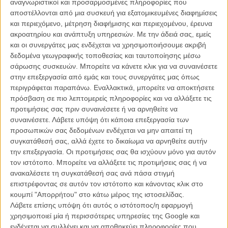
αναγνωριστικοί και προσαρμοσμένες πληροφορίες που
αποστέλλονται από μια συσκευή για εξατομικευμένες διαφημίσεις
ΑΡΘΡΑ
και περιεχόμενο, μέτρηση διαφήμισης και περιεχομένου, έρευνα
ακροατηρίου και ανάπτυξη υπηρεσιών.
Με την άδειά σας, εμείς
και οι συνεργάτες μας ενδέχεται να χρησιμοποιήσουμε ακριβή
«We'll take it». O Σάσα Μπάρον Κοέν και ο Μάρκ
δεδομένα γεωγραφικής τοποθεσίας και ταυτοποίησης μέσω
Στρόνγκ είναι οι «Brothers Grimsby»
σάρωσης συσκευών. Μπορείτε να κάνετε κλικ για να συναινέσετε
ΝΕΑ
/
01 ΝΟΕ 2015
/
Γιώργος Κρασσακόπουλος
στην επεξεργασία από εμάς και τους συνεργάτες μας όπως
περιγράφεται παραπάνω. Εναλλακτικά, μπορείτε να αποκτήσετε
Τέλος ο Τζέιμς Μπόντ για τον Ντάνιελ Κρεγκ;
πρόσβαση σε πιο λεπτομερείς πληροφορίες και να αλλάξετε τις
προτιμήσεις σας πριν συναινέσετε ή να αρνηθείτε να
ΝΕΑ
/
24 ΦΕΒ 2016
/
Γιώργος Κρασσακόπουλος
συναινέσετε.
Λάβετε υπόψη ότι κάποια επεξεργασία των
προσωπικών σας δεδομένων ενδέχεται να μην απαιτεί τη
συγκατάθεσή σας, αλλά έχετε το δικαίωμα να αρνηθείτε αυτήν
την επεξεργασία. Οι προτιμήσεις σας θα ισχύουν μόνο για αυτόν
τον ιστότοπο. Μπορείτε να αλλάξετε τις προτιμήσεις σας ή να
ανακαλέσετε τη συγκατάθεσή σας ανά πάσα στιγμή
επιστρέφοντας σε αυτόν τον ιστότοπο και κάνοντας κλικ στο
κουμπί "Απορρήτου" στο κάτω μέρος της ιστοσελίδας.
Η επιτυχία είναι υπερτιμημένη. Δεν σε κάνει
Λάβετε επίσης υπόψη ότι αυτός ο ιστότοπος/η εφαρμογή
καλύτερο, δεν σε πάει πουθενά η επιτυχία. Είναι
χρησιμοποιεί μία ή περισσότερες υπηρεσίες της Google και
απλώς ένα ωραίο, ανεβαστικό, επιφανειακό
ενδέχεται να συλλέγει και να αποθηκεύει πληροφορίες που