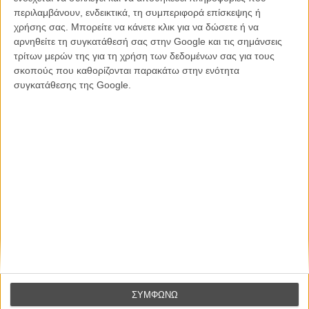
συναίσθημα.»
περιλαμβάνουν, ενδεικτικά, τη συμπεριφορά επίσκεψης ή
χρήσης σας. Μπορείτε να κάνετε κλικ για να δώσετε ή να
αρνηθείτε τη συγκατάθεσή σας στην Google και τις σημάνσεις
Βιμ Βέντερς
τρίτων μερών της για τη χρήση των δεδομένων σας για τους
Συνέντευξη
σκοπούς που καθορίζονται παρακάτω στην ενότητα
συγκατάθεσης της Google.
CONNECT
Εγγράψου στο εβδομαδιαίο newsletter μας.
ΕΓΓΡΑΦΗ
Θέλω να λαμβάνω τα newsletter σας.
ΣΥΜΦΩΝΩ