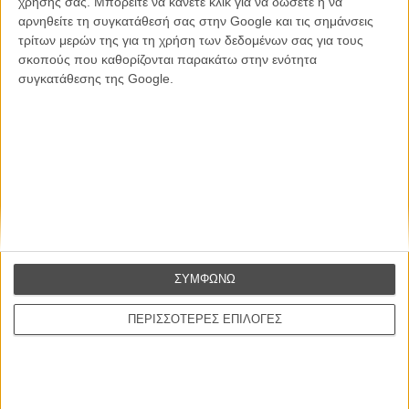
χρήσης σας. Μπορείτε να κάνετε κλικ για να δώσετε ή να
ΕΓΓΡΑΦΗ
αρνηθείτε τη συγκατάθεσή σας στην Google και τις σημάνσεις
τρίτων μερών της για τη χρήση των δεδομένων σας για τους
Θέλω να λαμβάνω τα newsletter σας.
σκοπούς που καθορίζονται παρακάτω στην ενότητα
συγκατάθεσης της Google.
ΣΥΜΦΩΝΩ
ΠΕΡΙΣΣΟΤΕΡΕΣ ΕΠΙΛΟΓΕΣ