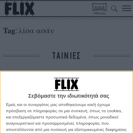
Αίθουσες
Tag
λίσα ασάν
:
ΤΑΙΝΙΕΣ
Δε βρέθηκαν σχετικές κριτικές ταινιών.
ΑΡΘΡΑ
Σεβόμαστε την ιδιωτικότητά σας
Εμείς και οι συνεργάτες μας αποθηκεύουμε και/ή έχουμε
Θεσσαλονίκη 2015: Η Λίσα Ασάν μιλά για τους «White
πρόσβαση σε πληροφορίες σε μια συσκευή, όπως τα cookies,
People» στην κάμερα του Flix
και επεξεργαζόμαστε προσωπικά δεδομένα, όπως μοναδικοί
αναγνωριστικοί και προσαρμοσμένες πληροφορίες που
ΝΕΑ
/
14 ΝΟΕ 2015
/
Λήδα Γαλανού
αποστέλλονται από μια συσκευή για εξατομικευμένες διαφημίσεις