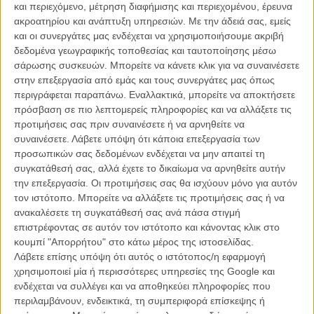
και περιεχόμενο, μέτρηση διαφήμισης και περιεχομένου, έρευνα
ακροατηρίου και ανάπτυξη υπηρεσιών.
Με την άδειά σας, εμείς
και οι συνεργάτες μας ενδέχεται να χρησιμοποιήσουμε ακριβή
δεδομένα γεωγραφικής τοποθεσίας και ταυτοποίησης μέσω
σάρωσης συσκευών. Μπορείτε να κάνετε κλικ για να συναινέσετε
στην επεξεργασία από εμάς και τους συνεργάτες μας όπως
περιγράφεται παραπάνω. Εναλλακτικά, μπορείτε να αποκτήσετε
Η επιτυχία είναι υπερτιμημένη. Δεν σε κάνει
πρόσβαση σε πιο λεπτομερείς πληροφορίες και να αλλάξετε τις
καλύτερο, δεν σε πάει πουθενά η επιτυχία. Είναι
προτιμήσεις σας πριν συναινέσετε ή να αρνηθείτε να
απλώς ένα ωραίο, ανεβαστικό, επιφανειακό
συναινέσετε.
Λάβετε υπόψη ότι κάποια επεξεργασία των
συναίσθημα.»
προσωπικών σας δεδομένων ενδέχεται να μην απαιτεί τη
συγκατάθεσή σας, αλλά έχετε το δικαίωμα να αρνηθείτε αυτήν
την επεξεργασία. Οι προτιμήσεις σας θα ισχύουν μόνο για αυτόν
Βιμ Βέντερς
τον ιστότοπο. Μπορείτε να αλλάξετε τις προτιμήσεις σας ή να
Συνέντευξη
ανακαλέσετε τη συγκατάθεσή σας ανά πάσα στιγμή
επιστρέφοντας σε αυτόν τον ιστότοπο και κάνοντας κλικ στο
κουμπί "Απορρήτου" στο κάτω μέρος της ιστοσελίδας.
Λάβετε επίσης υπόψη ότι αυτός ο ιστότοπος/η εφαρμογή
CONNECT
χρησιμοποιεί μία ή περισσότερες υπηρεσίες της Google και
ενδέχεται να συλλέγει και να αποθηκεύει πληροφορίες που
Εγγράψου στο εβδομαδιαίο newsletter μας.
περιλαμβάνουν, ενδεικτικά, τη συμπεριφορά επίσκεψης ή