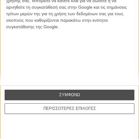
χρήσης σας. Μπορείτε να κάνετε κλικ για να δώσετε ή να
ΕΓΓΡΑΦΗ
αρνηθείτε τη συγκατάθεσή σας στην Google και τις σημάνσεις
τρίτων μερών της για τη χρήση των δεδομένων σας για τους
Θέλω να λαμβάνω τα newsletter σας.
σκοπούς που καθορίζονται παρακάτω στην ενότητα
συγκατάθεσης της Google.
ΣΥΜΦΩΝΩ
ΠΕΡΙΣΣΟΤΕΡΕΣ ΕΠΙΛΟΓΕΣ