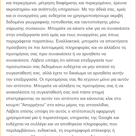
και περιεχόμενο, μέτρηση διαφήμισης και περιεχομένου, έρευνα
ακροατηρίου και ανάπτυξη υπηρεσιών.
Με την άδειά σας, εμείς
και οι συνεργάτες μας ενδέχεται να χρησιμοποιήσουμε ακριβή
δεδομένα γεωγραφικής τοποθεσίας και ταυτοποίησης μέσω
σάρωσης συσκευών. Μπορείτε να κάνετε κλικ για να συναινέσετε
στην επεξεργασία από εμάς και τους συνεργάτες μας όπως
περιγράφεται παραπάνω. Εναλλακτικά, μπορείτε να αποκτήσετε
Η επιτυχία είναι υπερτιμημένη. Δεν σε κάνει
πρόσβαση σε πιο λεπτομερείς πληροφορίες και να αλλάξετε τις
καλύτερο, δεν σε πάει πουθενά η επιτυχία. Είναι
προτιμήσεις σας πριν συναινέσετε ή να αρνηθείτε να
απλώς ένα ωραίο, ανεβαστικό, επιφανειακό
συναινέσετε.
Λάβετε υπόψη ότι κάποια επεξεργασία των
συναίσθημα.»
προσωπικών σας δεδομένων ενδέχεται να μην απαιτεί τη
συγκατάθεσή σας, αλλά έχετε το δικαίωμα να αρνηθείτε αυτήν
την επεξεργασία. Οι προτιμήσεις σας θα ισχύουν μόνο για αυτόν
Βιμ Βέντερς
τον ιστότοπο. Μπορείτε να αλλάξετε τις προτιμήσεις σας ή να
Συνέντευξη
ανακαλέσετε τη συγκατάθεσή σας ανά πάσα στιγμή
επιστρέφοντας σε αυτόν τον ιστότοπο και κάνοντας κλικ στο
κουμπί "Απορρήτου" στο κάτω μέρος της ιστοσελίδας.
Λάβετε επίσης υπόψη ότι αυτός ο ιστότοπος/η εφαρμογή
CONNECT
χρησιμοποιεί μία ή περισσότερες υπηρεσίες της Google και
ενδέχεται να συλλέγει και να αποθηκεύει πληροφορίες που
Εγγράψου στο εβδομαδιαίο newsletter μας.
περιλαμβάνουν, ενδεικτικά, τη συμπεριφορά επίσκεψης ή