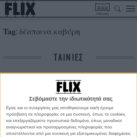
Αίθουσες
Tag
δέσποινα καβύρη
:
ΤΑΙΝΙΕΣ
Δε βρέθηκαν σχετικές κριτικές ταινιών.
ΑΡΘΡΑ
Σεβόμαστε την ιδιωτικότητά σας
Εμείς και οι συνεργάτες μας αποθηκεύουμε και/ή έχουμε
Φεστιβάλ Δράμας 2012: «Nobody's Perfetc» των
πρόσβαση σε πληροφορίες σε μια συσκευή, όπως τα cookies,
Δέσποινας Καβύρη και Γιώργου Μαντζουρανίδη
και επεξεργαζόμαστε προσωπικά δεδομένα, όπως μοναδικοί
αναγνωριστικοί και προσαρμοσμένες πληροφορίες που
ΘΕΜΑΤΑ
/
01 ΣΕΠ 2012
/
Γιώργος Κρασσακόπουλος
αποστέλλονται από μια συσκευή για εξατομικευμένες διαφημίσεις