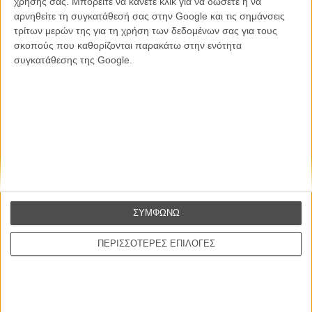
χρήσης σας. Μπορείτε να κάνετε κλικ για να δώσετε ή να
ΕΓΓΡΑΦΗ
αρνηθείτε τη συγκατάθεσή σας στην Google και τις σημάνσεις
τρίτων μερών της για τη χρήση των δεδομένων σας για τους
Θέλω να λαμβάνω τα newsletter σας.
σκοπούς που καθορίζονται παρακάτω στην ενότητα
συγκατάθεσης της Google.
ΣΥΜΦΩΝΩ
ΠΕΡΙΣΣΟΤΕΡΕΣ ΕΠΙΛΟΓΕΣ