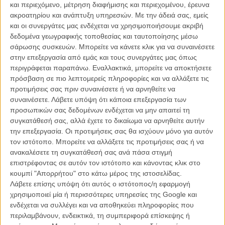
και περιεχόμενο, μέτρηση διαφήμισης και περιεχομένου, έρευνα
ακροατηρίου και ανάπτυξη υπηρεσιών.
Με την άδειά σας, εμείς
και οι συνεργάτες μας ενδέχεται να χρησιμοποιήσουμε ακριβή
δεδομένα γεωγραφικής τοποθεσίας και ταυτοποίησης μέσω
σάρωσης συσκευών. Μπορείτε να κάνετε κλικ για να συναινέσετε
στην επεξεργασία από εμάς και τους συνεργάτες μας όπως
περιγράφεται παραπάνω. Εναλλακτικά, μπορείτε να αποκτήσετε
Η επιτυχία είναι υπερτιμημένη. Δεν σε κάνει
πρόσβαση σε πιο λεπτομερείς πληροφορίες και να αλλάξετε τις
καλύτερο, δεν σε πάει πουθενά η επιτυχία. Είναι
προτιμήσεις σας πριν συναινέσετε ή να αρνηθείτε να
απλώς ένα ωραίο, ανεβαστικό, επιφανειακό
συναινέσετε.
Λάβετε υπόψη ότι κάποια επεξεργασία των
συναίσθημα.»
προσωπικών σας δεδομένων ενδέχεται να μην απαιτεί τη
συγκατάθεσή σας, αλλά έχετε το δικαίωμα να αρνηθείτε αυτήν
την επεξεργασία. Οι προτιμήσεις σας θα ισχύουν μόνο για αυτόν
Βιμ Βέντερς
τον ιστότοπο. Μπορείτε να αλλάξετε τις προτιμήσεις σας ή να
Συνέντευξη
ανακαλέσετε τη συγκατάθεσή σας ανά πάσα στιγμή
επιστρέφοντας σε αυτόν τον ιστότοπο και κάνοντας κλικ στο
κουμπί "Απορρήτου" στο κάτω μέρος της ιστοσελίδας.
Λάβετε επίσης υπόψη ότι αυτός ο ιστότοπος/η εφαρμογή
CONNECT
χρησιμοποιεί μία ή περισσότερες υπηρεσίες της Google και
ενδέχεται να συλλέγει και να αποθηκεύει πληροφορίες που
Εγγράψου στο εβδομαδιαίο newsletter μας.
περιλαμβάνουν, ενδεικτικά, τη συμπεριφορά επίσκεψης ή