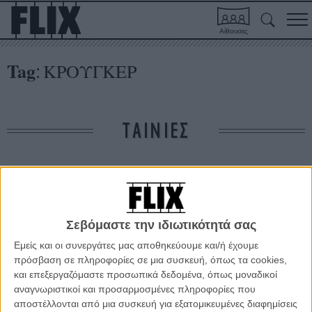
Αίθουσες
Tag
ΚΡΟΥΓΚΕΡ
:
ΤΑΙΝΙΕΣ
Δε βρέθηκαν σχετικές κριτικές ταινιών.
ΑΡΘΡΑ
Σεβόμαστε την ιδιωτικότητά σας
Εμείς και οι συνεργάτες μας αποθηκεύουμε και/ή έχουμε
Με γαλλικό...παντεσπάνι θα ανοίξει το 62ο Διεθνές
πρόσβαση σε πληροφορίες σε μια συσκευή, όπως τα cookies,
Φεστιβάλ Κινηματογράφου του Βερολίνου
και επεξεργαζόμαστε προσωπικά δεδομένα, όπως μοναδικοί
αναγνωριστικοί και προσαρμοσμένες πληροφορίες που
ΝΕΑ
/
04 ΙΑΝ 2012
/
Μανώλης Κρανάκης
αποστέλλονται από μια συσκευή για εξατομικευμένες διαφημίσεις