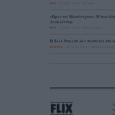
ΝΕΑ
/
04 ΔΕΚ 2013
/
Flix Team
«Πριν τα Μεσάνυχτα»: H πιο δύσ
Λινκλέιτερ
ΝΕΑ
/
20 ΔΕΚ 2013
/
Πόλυ Λυκούργου
Η Ζιλί Ντελπί δεν πιστεύει ότι 
ΘΕΜΑΤΑ
/
09 ΙΟΥΝ 2016
/
Μανώλης Κρανάκης
Τα
Ν