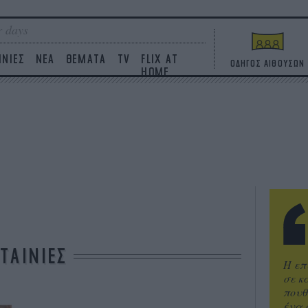
 days
ΙΝΙΕΣ
ΝΕΑ
ΘΕΜΑΤΑ
TV
FLIX AT
ΟΔΗΓΟΣ ΑΙΘΟΥΣΩΝ
HOME
ΤΑΙΝΙΕΣ
Η επ
σε κ
πουθ
ένα 