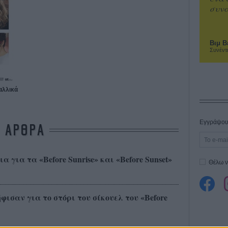
συνα
Βιμ Β
Συνέντ
αλλικά
Εγγράψου 
ΑΡΘΡΑ
 για τα «Before Sunrise» και «Before Sunset»
Θέλω ν
ισαν για το στόρι του σίκουελ του «Before