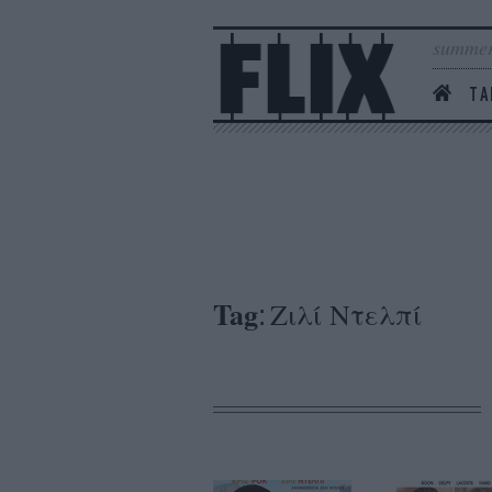
summer
ΤΑ
Tag
Ζιλί Ντελπί
: