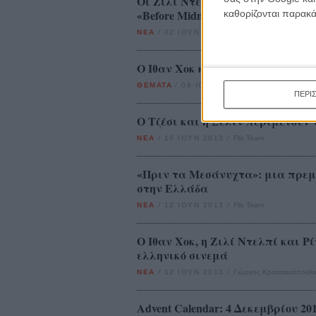
Οι Ζιλί Ντελπί και Ιθαν Χοκ προ
«Before Midnight»: f*ck off!
καθορίζονται παρακ
ΝΕΑ
/
02 ΙΟΥΝ 2013
/
Πόλυ Λυκούργου
O Iθαν Χοκ και η Ζιλί Ντελπί συ
ΘΕΜΑΤΑ
/
06 ΙΟΥΝ 2013
/
Μανώλης Κρανάκης
ΠΕΡΙ
Ο Τζέσι και η Σελίν περιμένουν 
ΝΕΑ
/
10 ΙΟΥΝ 2013
/
Flix Team
«Πριν τα Μεσάνυχτα»: μια πρεμ
στην Ελλάδα
ΝΕΑ
/
12 ΙΟΥΝ 2013
/
Flix Team
Ο Ιθαν Χοκ, η Ζιλί Ντελπί και 
ελληνικό σινεμά
ΝΕΑ
/
12 ΙΟΥΝ 2013
/
Γιώργος Κρασσακόπουλο
Advent Calendar: 4 Δεκεμβρίου 20