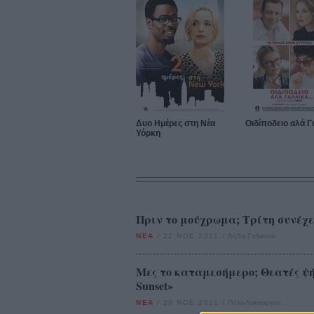
Δυο Ημέρες στη Νέα
Οιδίποδειο αλά Γ
Υόρκη
Πριν το μούχρωμα; Τρίτη συνέχεια
ΝΕΑ
/
22 ΝΟΕ 2011
/
Λήδα Γαλανού
Μες το καταμεσήμερο; Θεατές ψήφ
Sunset»
ΝΕΑ
/
29 ΝΟΕ 2011
/
Πόλυ Λυκούργου