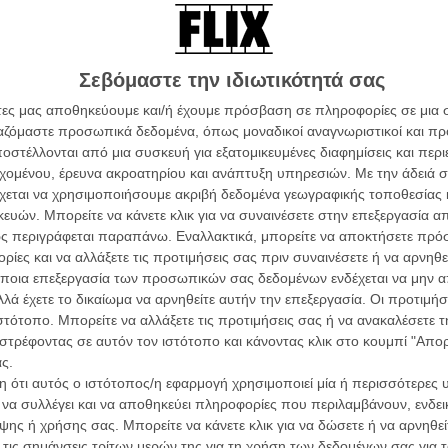
ωνιστή της τον Γούντι Αλεν!
Σεβόμαστε την ιδιωτικότητά σας
 Ρίτσαρντ Λινκλέιτερ κάτω από τον ελληνικό
άτες μας αποθηκεύουμε και/ή έχουμε πρόσβαση σε πληροφορίες σε μια
ργαζόμαστε προσωπικά δεδομένα, όπως μοναδικοί αναγνωριστικοί και 
στέλλονται από μια συσκευή για εξατομικευμένες διαφημίσεις και περ
εχομένου, έρευνα ακροατηρίου και ανάπτυξη υπηρεσιών.
Με την άδειά σα
χεται να χρησιμοποιήσουμε ακριβή δεδομένα γεωγραφικής τοποθεσίας 
fore Midnight» του Ρίτσαρντ Λινκλέιτερ
ών. Μπορείτε να κάνετε κλικ για να συναινέσετε στην επεξεργασία απ
ς περιγράφεται παραπάνω. Εναλλακτικά, μπορείτε να αποκτήσετε πρό
ίες και να αλλάξετε τις προτιμήσεις σας πριν συναινέσετε ή να αρνηθεί
ην Ελλάδα: νέες φωτογραφίες από το «Before
ποια επεξεργασία των προσωπικών σας δεδομένων ενδέχεται να μην απ
λά έχετε το δικαίωμα να αρνηθείτε αυτήν την επεξεργασία. Οι προτιμήσ
ιστότοπο. Μπορείτε να αλλάξετε τις προτιμήσεις σας ή να ανακαλέσετε
στρέφοντας σε αυτόν τον ιστότοπο και κάνοντας κλικ στο κουμπί "Απ
ς.
το Flix για το «Πριν τα Μεσάνυχτα»
 ότι αυτός ο ιστότοπος/η εφαρμογή χρησιμοποιεί μία ή περισσότερες 
ι να συλλέγει και να αποθηκεύει πληροφορίες που περιλαμβάνουν, ενδεικ
ης ή χρήσης σας. Μπορείτε να κάνετε κλικ για να δώσετε ή να αρνηθε
 τις σημάνσεις τρίτων μερών της για τη χρήση των δεδομένων σας για