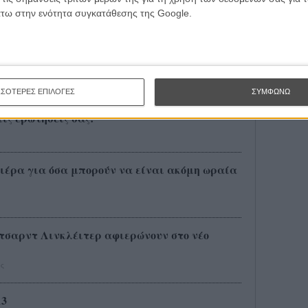
ειδοποιούν όσους πάρουν το κινητό τους στο
άτω στην ενότητα συγκατάθεσης της Google.
ναντούν το Flix λίγο «Πριν τα Μεσάνυχτα»
ΣΣΟΤΕΡΕΣ ΕΠΙΛΟΓΕΣ
ΣΥΜΦΩΝΩ
τις ερωτήσεις σας!
ιέρα για όσα μπορούν να είναι ακόμη ωραία
Ρίτσαρντ Λινκλέιτερ αφιερώνουν στο νέο
ς
13