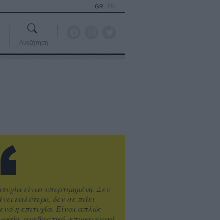
GR
EN
Αναζήτηση
ιτυχία είναι υπερτιμημένη. Δεν
άνει καλύτερο, δεν σε πάει
ενά η επιτυχία. Είναι απλώς
ωραίο, ανεβαστικό, επιφανειακό