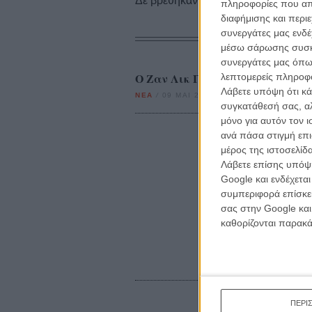
Δε βρέθηκαν σχετικές κριτικές ταινι
πληροφορίες που απο
διαφήμισης και περι
συνεργάτες μας ενδέ
μέσω σάρωσης συσκευ
συνεργάτες μας όπω
O Ζαν Λικ Γκοντάρ λέει «Goodbye
λεπτομερείς πληροφορ
Λάβετε υπόψη ότι κά
ΝΕΑ
/
09 ΜΑΙ 2012
/
Γιώργος Κρασσακόπουλος
συγκατάθεσή σας, αλ
μόνο για αυτόν τον 
ανά πάσα στιγμή επι
μέρος της ιστοσελίδα
Λάβετε επίσης υπόψη
Google και ενδέχετα
συμπεριφορά επίσκεψ
σας στην Google και
καθορίζονται παρακ
ΠΕΡΙ