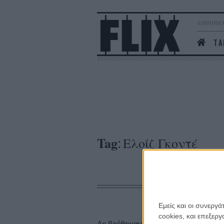
summer
ΤΑ
Tag
Ελοίζ Γκοντέ
:
Εμείς και οι συνεργ
cookies, και επεξε