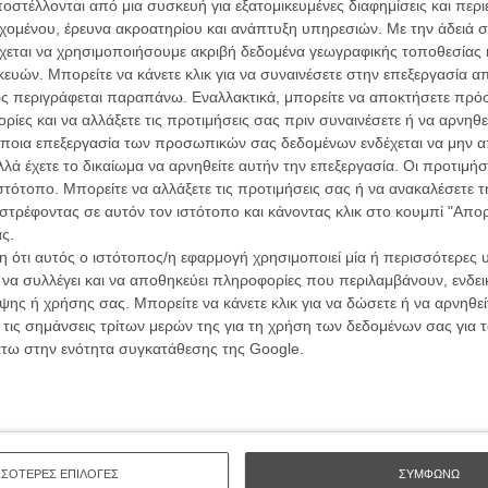
ών.
στέλλονται από μια συσκευή για εξατομικευμένες διαφημίσεις και περ
συνα
εχομένου, έρευνα ακροατηρίου και ανάπτυξη υπηρεσιών.
Με την άδειά σα
χεται να χρησιμοποιήσουμε ακριβή δεδομένα γεωγραφικής τοποθεσίας 
ΑΡΘΡΑ
ών. Μπορείτε να κάνετε κλικ για να συναινέσετε στην επεξεργασία απ
Βιμ Β
ς περιγράφεται παραπάνω. Εναλλακτικά, μπορείτε να αποκτήσετε πρό
Συνέντ
 to Language». Σε 3D
ίες και να αλλάξετε τις προτιμήσεις σας πριν συναινέσετε ή να αρνηθεί
ποια επεξεργασία των προσωπικών σας δεδομένων ενδέχεται να μην απ
λά έχετε το δικαίωμα να αρνηθείτε αυτήν την επεξεργασία. Οι προτιμήσ
ιστότοπο. Μπορείτε να αλλάξετε τις προτιμήσεις σας ή να ανακαλέσετε
στρέφοντας σε αυτόν τον ιστότοπο και κάνοντας κλικ στο κουμπί "Απ
ς.
 ότι αυτός ο ιστότοπος/η εφαρμογή χρησιμοποιεί μία ή περισσότερες 
Εγγράψου 
ι να συλλέγει και να αποθηκεύει πληροφορίες που περιλαμβάνουν, ενδεικ
ης ή χρήσης σας. Μπορείτε να κάνετε κλικ για να δώσετε ή να αρνηθε
 τις σημάνσεις τρίτων μερών της για τη χρήση των δεδομένων σας για
άτω στην ενότητα συγκατάθεσης της Google.
Θέλω ν
ΣΣΟΤΕΡΕΣ ΕΠΙΛΟΓΕΣ
ΣΥΜΦΩΝΩ