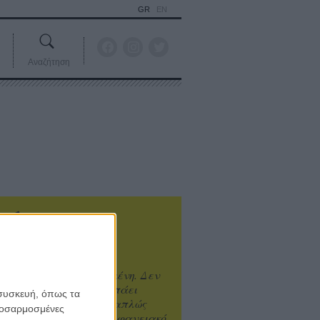
GR
EN
Αναζήτηση
ιτυχία είναι υπερτιμημένη. Δεν
άνει καλύτερο, δεν σε πάει
 συσκευή, όπως τα
ενά η επιτυχία. Είναι απλώς
προσαρμοσμένες
ωραίο, ανεβαστικό, επιφανειακό