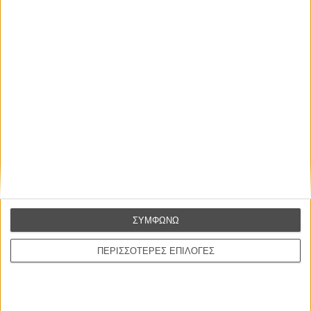
Οι Αρμονίες Βερκμάιστερ
Werckmeister Harmonies
Μπέλα Ταρ
Μια Θέση στον Ηλιο
A Place in the Sun
Τζορτζ Στίβενς
Οδύσσεια
The Odyssey
Κρίστοφερ Νόλαν
ΣΥΜΦΩΝΩ
Ψηλά Τακούνια
Tacones lejanos
ΠΕΡΙΣΣΟΤΕΡΕΣ ΕΠΙΛΟΓΕΣ
Πέδρο Αλμοδόβαρ
Ο Παραχαράκτης
L’ Affaire Bojarski (The Moneymaker)
Ζαν-Πολ Σαλομέ