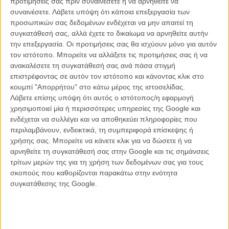
προτιμήσεις σας πριν συναινέσετε ή να αρνηθείτε να
συναινέσετε.
Λάβετε υπόψη ότι κάποια επεξεργασία των
προσωπικών σας δεδομένων ενδέχεται να μην απαιτεί τη
συγκατάθεσή σας, αλλά έχετε το δικαίωμα να αρνηθείτε αυτήν
ΝΕΑ
την επεξεργασία. Οι προτιμήσεις σας θα ισχύουν μόνο για αυτόν
Μίλα μου για καλοκαιρινά φεστιβάλ κινηματογράφου
τον ιστότοπο. Μπορείτε να αλλάξετε τις προτιμήσεις σας ή να
στην Ελλάδα
ανακαλέσετε τη συγκατάθεσή σας ανά πάσα στιγμή
επιστρέφοντας σε αυτόν τον ιστότοπο και κάνοντας κλικ στο
Ο πιο αναλυτικός οδηγός των καλοκαιρινών φεστιβάλ σε νησιά και ηπειρωτική
Ελλάδα είναι εδώ
κουμπί "Απορρήτου" στο κάτω μέρος της ιστοσελίδας.
Λάβετε επίσης υπόψη ότι αυτός ο ιστότοπος/η εφαρμογή
χρησιμοποιεί μία ή περισσότερες υπηρεσίες της Google και
ενδέχεται να συλλέγει και να αποθηκεύει πληροφορίες που
περιλαμβάνουν, ενδεικτικά, τη συμπεριφορά επίσκεψης ή
χρήσης σας. Μπορείτε να κάνετε κλικ για να δώσετε ή να
αρνηθείτε τη συγκατάθεσή σας στην Google και τις σημάνσεις
τρίτων μερών της για τη χρήση των δεδομένων σας για τους
Η επιτυχία είναι υπερτιμημένη. Δεν σε κάνει
σκοπούς που καθορίζονται παρακάτω στην ενότητα
καλύτερο, δεν σε πάει πουθενά η επιτυχία. Είναι
συγκατάθεσης της Google.
απλώς ένα ωραίο, ανεβαστικό, επιφανειακό
συναίσθημα.»