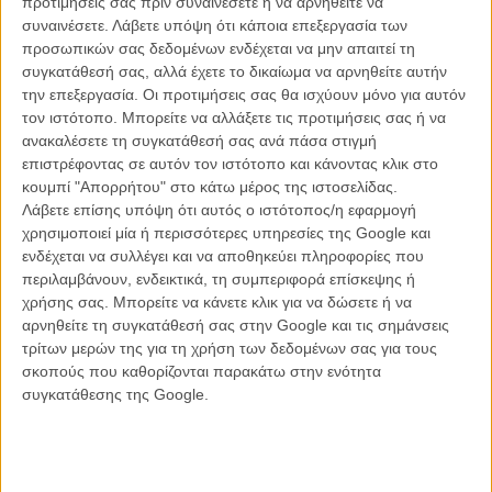
προτιμήσεις σας πριν συναινέσετε ή να αρνηθείτε να
συναινέσετε.
Λάβετε υπόψη ότι κάποια επεξεργασία των
προσωπικών σας δεδομένων ενδέχεται να μην απαιτεί τη
συγκατάθεσή σας, αλλά έχετε το δικαίωμα να αρνηθείτε αυτήν
ΝΕΑ
την επεξεργασία. Οι προτιμήσεις σας θα ισχύουν μόνο για αυτόν
Μίλα μου για καλοκαιρινά φεστιβάλ κινηματογράφου
τον ιστότοπο. Μπορείτε να αλλάξετε τις προτιμήσεις σας ή να
στην Ελλάδα
ανακαλέσετε τη συγκατάθεσή σας ανά πάσα στιγμή
επιστρέφοντας σε αυτόν τον ιστότοπο και κάνοντας κλικ στο
Ο πιο αναλυτικός οδηγός των καλοκαιρινών φεστιβάλ σε νησιά και ηπειρωτική
Ελλάδα είναι εδώ
κουμπί "Απορρήτου" στο κάτω μέρος της ιστοσελίδας.
Λάβετε επίσης υπόψη ότι αυτός ο ιστότοπος/η εφαρμογή
χρησιμοποιεί μία ή περισσότερες υπηρεσίες της Google και
ενδέχεται να συλλέγει και να αποθηκεύει πληροφορίες που
περιλαμβάνουν, ενδεικτικά, τη συμπεριφορά επίσκεψης ή
χρήσης σας. Μπορείτε να κάνετε κλικ για να δώσετε ή να
αρνηθείτε τη συγκατάθεσή σας στην Google και τις σημάνσεις
τρίτων μερών της για τη χρήση των δεδομένων σας για τους
Η επιτυχία είναι υπερτιμημένη. Δεν σε κάνει
σκοπούς που καθορίζονται παρακάτω στην ενότητα
καλύτερο, δεν σε πάει πουθενά η επιτυχία. Είναι
συγκατάθεσης της Google.
απλώς ένα ωραίο, ανεβαστικό, επιφανειακό
συναίσθημα.»