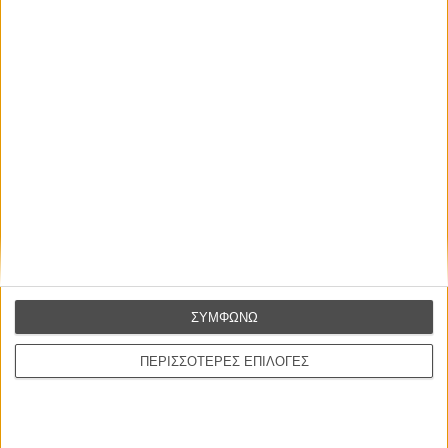
Οι Αρμονίες Βερκμάιστερ
Werckmeister Harmonies
Μπέλα Ταρ
Μια Θέση στον Ηλιο
A Place in the Sun
Τζορτζ Στίβενς
Οδύσσεια
The Odyssey
Κρίστοφερ Νόλαν
ΣΥΜΦΩΝΩ
Ψηλά Τακούνια
Tacones lejanos
ΠΕΡΙΣΣΟΤΕΡΕΣ ΕΠΙΛΟΓΕΣ
Πέδρο Αλμοδόβαρ
Ο Παραχαράκτης
L’ Affaire Bojarski (The Moneymaker)
Ζαν-Πολ Σαλομέ