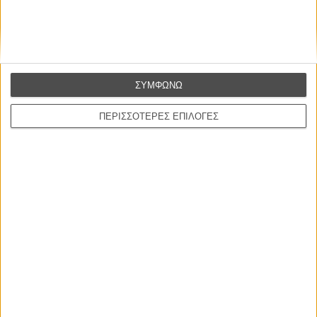
Βιμ Βέντερς
Συνέντευξη
ΣΥΜΦΩΝΩ
ΝΕΕΣ ΤΑΙΝΙΕΣ
ΠΕΡΙΣΣΟΤΕΡΕΣ ΕΠΙΛΟΓΕΣ
Ο Παραχαράκτης
L’ Affaire Bojarski (The Moneymaker)
του Ζαν-Πολ Σαλομέ
Γνήσιο Αντίγραφο
Certified Copy (Copie Conforme)
του Αμπάς Κιαροστάμι
Ο Κλειδαράς του Ενός Εκατομμυρίου
Le Million
του Γκρεγκουάρ Βινιερόν
Αυτό που Ξέρουν οι Γυναίκες
Pour le Plaisir