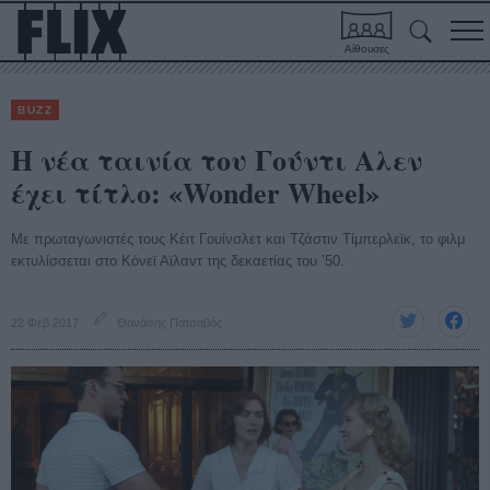
Αίθουσες
BUZZ
Η νέα ταινία του Γούντι Αλεν
έχει τίτλο: «Wonder Wheel»
Με πρωταγωνιστές τους Κέιτ Γουίνσλετ και Τζάστιν Τίμπερλεϊκ, το φιλμ
εκτυλίσσεται στο Κόνεϊ Αϊλαντ της δεκαετίας του ’50.
22 Φεβ 2017
Θανάσης Πατσαβός