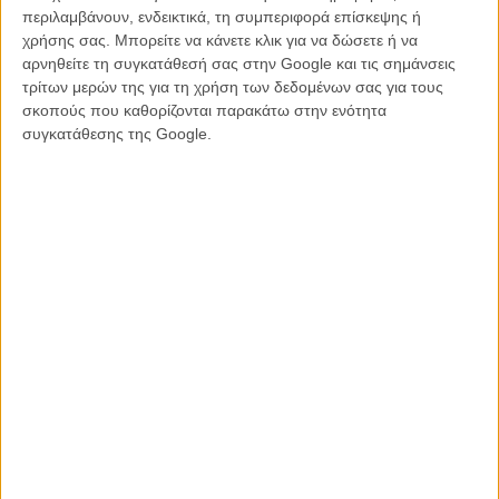
περιλαμβάνουν, ενδεικτικά, τη συμπεριφορά επίσκεψης ή
χρήσης σας. Μπορείτε να κάνετε κλικ για να δώσετε ή να
Η ταινία, ωστόσο, θα εκτυλίσσεται τη δεκαετία του ’50, με
αρνηθείτε τη συγκατάθεσή σας στην Google και τις σημάνσεις
πρωταγωνιστές τον Τζάστιν Τίμπερλεϊκ (σε ρόλο ναυαγοσώστη),
τρίτων μερών της για τη χρήση των δεδομένων σας για τους
την Κέιτ Γουίνσλετ, την Τζούνο Τεμπλ και τον Τζιμ Μπελούσι, με το
σκοπούς που καθορίζονται παρακάτω στην ενότητα
πάρκο να αποτελεί το φόντο της άγνωστης μέχρι τώρα, αλλά
συγκατάθεσης της Google.
υποθέτουμε στο ύφος της ρομαντικής κομεντί, ιστορίας.
Το πιθανότερο είναι ότι η Amazon Studios που βρίσκεται πίσω από
την παραγωγή της ταινίας (και ήταν υπεύθυνη και για την
πρόσφατη τηλεοπτική απόπειρα του σκηνοθέτη
) θα κυκλοφορήσει
το φιλμ κάπου μέσα στον καλοκαίρι, μια πάγια τακτική που
ακολουθείται τα τελευταία χρόνια για τις ανάλαφρες δημιουργίες του
Γούντι Αλεν. Παρ' όλα αυτά, δεν θα μας προκαλούσε έκπληξη αν το
«Wonder Wheel» έκανε πρώτα μια βόλτα από το Φεστιβάλ Καννών,
πάντα εκτός συναγωνισμού, όπως ακριβώς συνέβη και με το
«Café
Society»
.
Διαβάστε ακόμη
Η Κέιτ Γουίνσλετ και ο Τζάστιν Τίμπερλεϊκ φλερτάρουν στην
παραλία για τη νέα ταινία του Γούντι Αλεν