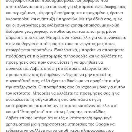
αναγνωριστικοί και προσαρμοσμένες πληροφορίες που
ψυχαγωγικό πάρκο που βρίσκεται στο Κόνεϊ Αϊλαντ και του οποίου
αποστέλλονται από μια συσκευή για εξατομικευμένες διαφημίσεις
η βασική ατραξιόν, η περίφημη ιλιγγιώδης ρόδα, άνοιξε πρώτη φορά
και περιεχόμενο, μέτρηση διαφήμισης και περιεχομένου, έρευνα
για το κοινό το 1920.
ακροατηρίου και ανάπτυξη υπηρεσιών.
Με την άδειά σας, εμείς
και οι συνεργάτες μας ενδέχεται να χρησιμοποιήσουμε ακριβή
Διαβάστε ακόμη:
Ο Μάικλ Σάνον τα λέει έξω από τα δόντια:
δεδομένα γεωγραφικής τοποθεσίας και ταυτοποίησης μέσω
«Αντιπάθησα τον Αλεξάντερ Πέιν. Και τον Γούντι Αλεν»
σάρωσης συσκευών. Μπορείτε να κάνετε κλικ για να συναινέσετε
στην επεξεργασία από εμάς και τους συνεργάτες μας όπως
περιγράφεται παραπάνω. Εναλλακτικά, μπορείτε να αποκτήσετε
πρόσβαση σε πιο λεπτομερείς πληροφορίες και να αλλάξετε τις
προτιμήσεις σας πριν συναινέσετε ή να αρνηθείτε να
συναινέσετε.
Λάβετε υπόψη ότι κάποια επεξεργασία των
προσωπικών σας δεδομένων ενδέχεται να μην απαιτεί τη
συγκατάθεσή σας, αλλά έχετε το δικαίωμα να αρνηθείτε αυτήν
την επεξεργασία. Οι προτιμήσεις σας θα ισχύουν μόνο για αυτόν
τον ιστότοπο. Μπορείτε να αλλάξετε τις προτιμήσεις σας ή να
ανακαλέσετε τη συγκατάθεσή σας ανά πάσα στιγμή
επιστρέφοντας σε αυτόν τον ιστότοπο και κάνοντας κλικ στο
κουμπί "Απορρήτου" στο κάτω μέρος της ιστοσελίδας.
Λάβετε επίσης υπόψη ότι αυτός ο ιστότοπος/η εφαρμογή
χρησιμοποιεί μία ή περισσότερες υπηρεσίες της Google και
ενδέχεται να συλλέγει και να αποθηκεύει πληροφορίες που