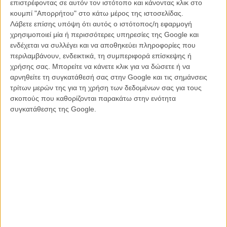
επιστρέφοντας σε αυτόν τον ιστότοπο και κάνοντας κλικ στο
«The Hurt Locker» και
«Zero Dark Thirty»
, σκηνοθετημένο από τον
κουμπί "Απορρήτου" στο κάτω μέρος της ιστοσελίδας.
Τζέι Σι Τσάντορ του
«Ολα Χάθηκαν»
, το φιλμ έχει ένα φανταστικό
Λάβετε επίσης υπόψη ότι αυτός ο ιστότοπος/η εφαρμογή
καστ που περιλαμβάνει στους βασικούς ρόλους τους Μπεν Αφλεκ,
χρησιμοποιεί μία ή περισσότερες υπηρεσίες της Google και
Οσκαρ Αϊζακ, Τσάρλι Χάναμ, Γκάρετ Χέντλαντ και Πέντρο Πασκάλ.
ενδέχεται να συλλέγει και να αποθηκεύει πληροφορίες που
περιλαμβάνουν, ενδεικτικά, τη συμπεριφορά επίσκεψης ή
Μια ομάδα πρώην πρακτόρων των ειδικών δυνάμεων ενώνεται ξανά
χρήσης σας. Μπορείτε να κάνετε κλικ για να δώσετε ή να
για να οργανώσει μια ληστεία σε μια αραιοκατοικημένη ζώνη
αρνηθείτε τη συγκατάθεσή σας στην Google και τις σημάνσεις
πολλαπλών συνόρων της Νότιας Αμερικής. Για πρώτη φορά στις
τρίτων μερών της για τη χρήση των δεδομένων σας για τους
υψηλού κύρους καριέρες τους, αυτοί οι άγνωστοι ήρωες
σκοπούς που καθορίζονται παρακάτω στην ενότητα
αναλαμβάνουν μια επικίνδυνη αποστολή για τους ίδιους τους
συγκατάθεσης της Google.
εαυτούς τους και όχι για τη χώρα τους. Οταν όμως τα γεγονότα
παίρνουν μια απροσδόκητη τροπή και απειλούν να ξεφύγουν από
τον έλεγχο, οι ικανότητες, η πίστη και η ηθική τους ωθούνται στα
άκρα σε μια επική μάχη για επιβίωση.