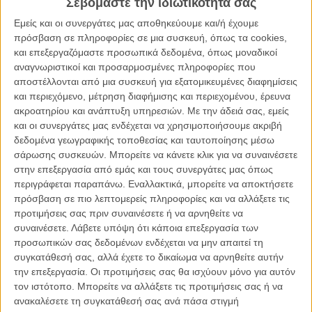
Σεβόμαστε την ιδιωτικότητά σας
«The Irishman»
του Μάρτιν Σκορσέζε, αλλά και το «Τριπλό
Εμείς και οι συνεργάτες μας αποθηκεύουμε και/ή έχουμε
Σύνορο», που με το πρώτο του τρέιλερ προβάλλει ως μια από
πρόσβαση σε πληροφορίες σε μια συσκευή, όπως τα cookies,
εκείνες τις περιπέτειες που θέλεις να δεις, τώρα.
και επεξεργαζόμαστε προσωπικά δεδομένα, όπως μοναδικοί
αναγνωριστικοί και προσαρμοσμένες πληροφορίες που
Δείτε ακόμη:
To νέο τρέιλερ του «Godzilla: King of the
αποστέλλονται από μια συσκευή για εξατομικευμένες διαφημίσεις
Monsters» αποδεικνύει γιατί ο Γκοτζίλα είναι όντως ο βασιλιάς
και περιεχόμενο, μέτρηση διαφήμισης και περιεχομένου, έρευνα
των τεράτων
ακροατηρίου και ανάπτυξη υπηρεσιών.
Με την άδειά σας, εμείς
και οι συνεργάτες μας ενδέχεται να χρησιμοποιήσουμε ακριβή
δεδομένα γεωγραφικής τοποθεσίας και ταυτοποίησης μέσω
σάρωσης συσκευών. Μπορείτε να κάνετε κλικ για να συναινέσετε
στην επεξεργασία από εμάς και τους συνεργάτες μας όπως
περιγράφεται παραπάνω. Εναλλακτικά, μπορείτε να αποκτήσετε
πρόσβαση σε πιο λεπτομερείς πληροφορίες και να αλλάξετε τις
προτιμήσεις σας πριν συναινέσετε ή να αρνηθείτε να
συναινέσετε.
Λάβετε υπόψη ότι κάποια επεξεργασία των
προσωπικών σας δεδομένων ενδέχεται να μην απαιτεί τη
συγκατάθεσή σας, αλλά έχετε το δικαίωμα να αρνηθείτε αυτήν
την επεξεργασία. Οι προτιμήσεις σας θα ισχύουν μόνο για αυτόν
τον ιστότοπο. Μπορείτε να αλλάξετε τις προτιμήσεις σας ή να
ανακαλέσετε τη συγκατάθεσή σας ανά πάσα στιγμή
Με ένα σενάριο γραμμένο από τον οσκαρούχο Μαρκ Μπολ των