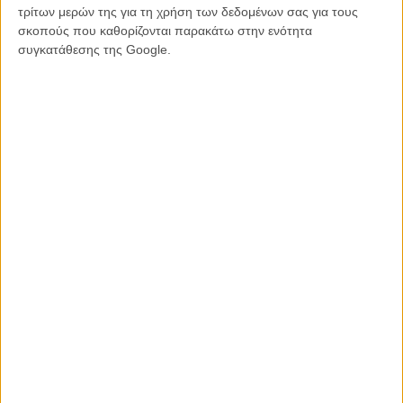
Cosmopolis
του Ντέιβιντ Κρόνενμπεργκ
τρίτων μερών της για τη χρήση των δεδομένων σας για τους
Twixt
του Φράνσις Φορντ Κόπολα
σκοπούς που καθορίζονται παρακάτω στην ενότητα
4:44 Last Day On Earth
του Εϊμπελ Φεράρα
συγκατάθεσης της Google.
In Another Country
του Χονγκ Σανγκ - σου
Το Καταφύγιο
του Τζεφ Νίκολς
Go Go Tales του Εϊμπελ Φεράρα
Tabu
του Μιγκέλ Γκομέζ
Faust
του Αλεξάντερ Σοκούροφ
Keep The Lights On
του Αϊρα Σακς
Tags:
holy motors
ΜΗ ΧΑΣΕΤΕ