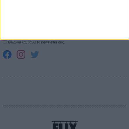
CONNECT
Εγγράψου στο εβδομαδιαίο newsletter μας.
ΕΓΓΡΑΦΗ
Θέλω να λαμβάνω τα newsletter σας.