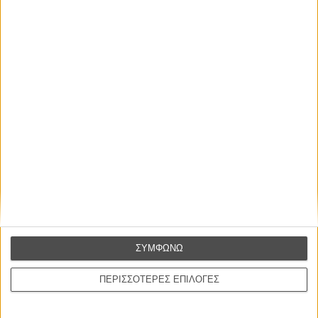
Βιμ Βέντερς
Συνέντευξη
ΝΕΕΣ ΤΑΙΝΙΕΣ
Ο Παραχαράκτης
L’ Affaire Bojarski (The Moneymaker)
του Ζαν-Πολ Σαλομέ
Γνήσιο Αντίγραφο
Certified Copy (Copie Conforme)
του Αμπάς Κιαροστάμι
ΣΥΜΦΩΝΩ
Ο Κλειδαράς του Ενός Εκατομμυρίου
Le Million
του Γκρεγκουάρ Βινιερόν
ΠΕΡΙΣΣΟΤΕΡΕΣ ΕΠΙΛΟΓΕΣ
Αυτό που Ξέρουν οι Γυναίκες