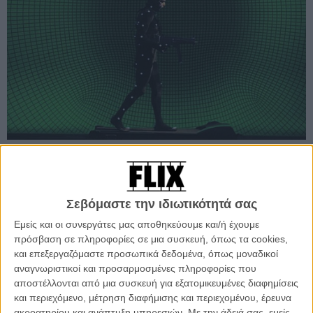
Προσθέστε το Flix στις προτιμήσεις σας στο
Σεβόμαστε την ιδιωτικότητά σας
Google
Εμείς και οι συνεργάτες μας αποθηκεύουμε και/ή έχουμε
πρόσβαση σε πληροφορίες σε μια συσκευή, όπως τα cookies,
Δεν είναι η πρώτη φορά που τα Cahiers du Cinema παίζουν με την
και επεξεργαζόμαστε προσωπικά δεδομένα, όπως μοναδικοί
αίσθηση του «τι είναι καλό» και τι απλά «υπερεκτιμημένο».
αναγνωριστικοί και προσαρμοσμένες πληροφορίες που
αποστέλλονται από μια συσκευή για εξατομικευμένες διαφημίσεις
Και δεν αναφέρεται κανείς στην επιλογή της νούμερο ένα ταινίας της
και περιεχόμενο, μέτρηση διαφήμισης και περιεχομένου, έρευνα
χρονιάς - κατά τους συντάκτες του - που δικαιωματικά είναι το
ακροατηρίου και ανάπτυξη υπηρεσιών.
Με την άδειά σας, εμείς