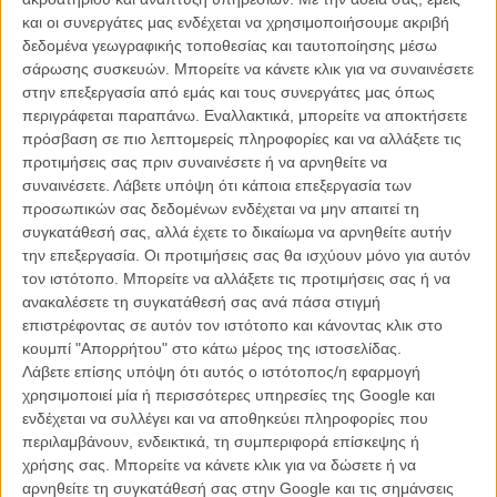
«Holy Motors» του Λεός Καράξ, επιβεβαιώνοντας πως οι παλιές
και οι συνεργάτες μας ενδέχεται να χρησιμοποιήσουμε ακριβή
αγάπες δεν πάνε στο παράδεισο αλλά παραμένουν σταθερές
δεδομένα γεωγραφικής τοποθεσίας και ταυτοποίησης μέσω
μέχρι... θανάτου: τα Cahiers du Cinema είχαν ψηφίσει το «Mauvais
σάρωσης συσκευών. Μπορείτε να κάνετε κλικ για να συναινέσετε
Sang» στο νούμερο 5 της χρονιάς 1986 και τους «Εραστές της
στην επεξεργασία από εμάς και τους συνεργάτες μας όπως
Γέφυρας» στο νούμερο 9 του 1991.
περιγράφεται παραπάνω. Εναλλακτικά, μπορείτε να αποκτήσετε
πρόσβαση σε πιο λεπτομερείς πληροφορίες και να αλλάξετε τις
Οι αμφιλεγόμενες επιλογές των Cahiers du Cinema (ποιος μπορεί
προτιμήσεις σας πριν συναινέσετε ή να αρνηθείτε να
να ξεχάσει πως το 2008 είχαν ψηφίσει καλύτερη ταινία της χρονιάς
συναινέσετε.
Λάβετε υπόψη ότι κάποια επεξεργασία των
το «Redacted» του Μπράιαν Ντε Πάλμα;) ξεκινούν... από το
προσωπικών σας δεδομένων ενδέχεται να μην απαιτεί τη
νούμερο 3, όπου το μετριότατο «Twixt» του Φράνσις Φορντ
συγκατάθεσή σας, αλλά έχετε το δικαίωμα να αρνηθείτε αυτήν
Κόπολα βρίσκεται πάνω από το ακόμη πιο μέτριο «4:44 Last Day
την επεξεργασία. Οι προτιμήσεις σας θα ισχύουν μόνο για αυτόν
On Earth» του Εϊμπελ Φεράρα, το οποίο δεν είναι η μόνη ταινία του
τον ιστότοπο. Μπορείτε να αλλάξετε τις προτιμήσεις σας ή να
σκηνοθέτη στη δεκάδα - και σίγουρα όχι η χειρότερη...
ανακαλέσετε τη συγκατάθεσή σας ανά πάσα στιγμή
επιστρέφοντας σε αυτόν τον ιστότοπο και κάνοντας κλικ στο
Μην προσπαθήσετε να καταλάβετε... Αυτές ήταν πάντα οι επιλογές
κουμπί "Απορρήτου" στο κάτω μέρος της ιστοσελίδας.
των Cahiers du Cinema. Για άλλους αιρετικές, για άλλους απλά
Λάβετε επίσης υπόψη ότι αυτός ο ιστότοπος/η εφαρμογή
εμμονοληπτικές. Για όλους ενδιαφέρουσες. Δείτε τις παρακάτω και
χρησιμοποιεί μία ή περισσότερες υπηρεσίες της Google και
ετοιμαστείτε σε λίγο καιρό για τις δικές μας επιλογές για τις
ενδέχεται να συλλέγει και να αποθηκεύει πληροφορίες που
καλύτερες ταινίες του 2012.
περιλαμβάνουν, ενδεικτικά, τη συμπεριφορά επίσκεψης ή
χρήσης σας. Μπορείτε να κάνετε κλικ για να δώσετε ή να
Holy Motors
του Λεός Καράξ
αρνηθείτε τη συγκατάθεσή σας στην Google και τις σημάνσεις