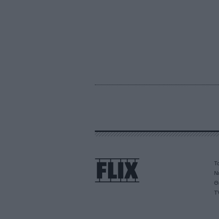
Τα
Ν
Θ
T