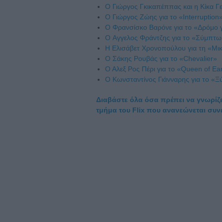
Ο Γιώργος Γκικαπέππας και η Κίκα Γ
O Γιώργος Ζώης για το «Interruption
O Φρανσίσκο Βαρόνε για το «Δρόμο γ
O Αγγελος Φράντζης για το «Σύμπτ
H Ελισάβετ Χρονοπούλου για τη «Μι
Ο Σάκης Ρουβάς για το «Chevalier»
Ο Αλεξ Ρος Πέρι για το «Queen of Ea
Ο Κωνσταντίνος Γιάνναρης για το «Ξ
Διαβάστε όλα όσα πρέπει να γνωρίζε
τμήμα του Flix που ανανεώνεται συν