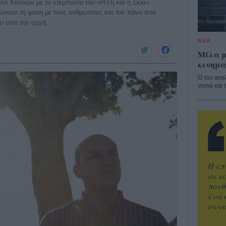
άλ Καννών με το ντεμπούτο του «Η Γη και η Σκιά».
ενώνουν τη φύση με τους ανθρώπους και τον πόνο που
ου από την αρχή.
ΝΕΑ
Μίλα μ
κινημα
Ο πιο ανα
νησιά και 
Η επ
σε κ
πουθ
ένα 
συνα