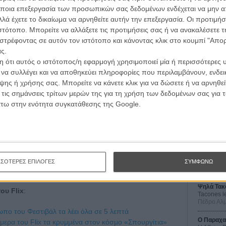
ποια επεξεργασία των προσωπικών σας δεδομένων ενδέχεται να μην απ
λά έχετε το δικαίωμα να αρνηθείτε αυτήν την επεξεργασία. Οι προτιμήσ
ιστότοπο. Μπορείτε να αλλάξετε τις προτιμήσεις σας ή να ανακαλέσετε
στρέφοντας σε αυτόν τον ιστότοπο και κάνοντας κλικ στο κουμπί "Απ
ς.
 ότι αυτός ο ιστότοπος/η εφαρμογή χρησιμοποιεί μία ή περισσότερες 
ι να συλλέγει και να αποθηκεύει πληροφορίες που περιλαμβάνουν, ενδεικ
ης ή χρήσης σας. Μπορείτε να κάνετε κλικ για να δώσετε ή να αρνηθε
Οι Αρμονί
 τις σημάνσεις τρίτων μερών της για τη χρήση των δεδομένων σας για
Werckmei
Μπέλα Τα
άτω στην ενότητα συγκατάθεσης της Google.
Μια Θέση 
A Place in
Τζορτζ Στί
Οδύσσεια
The Odys
ΣΣΟΤΕΡΕΣ ΕΠΙΛΟΓΕΣ
ΣΥΜΦΩΝΩ
Κρίστοφε
Ψηλά Τακ
ου Flix
:
Tacones l
Πέδρο Αλ
πο του Φεστιβάλ τα λέει όλα σε 5 λεπτά
Ο Παραχα
μερα του Flix τα κρυμμένα στον κόσμο «Σπουργίτια»