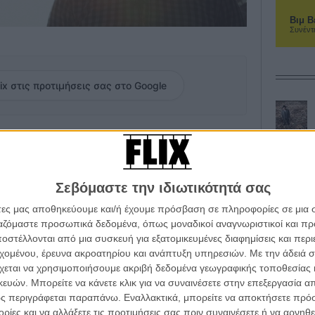
Βιμ Β
Συνέντ
ix στις προτιμήσεις σας στο Google
το
«Η Γη και η Σκιά»
έφτασε στο Διαγωνιστικό Τμήμα της
δίσει τη Χρυσή Κάμερα στο Φεστιβάλ Καννών,
ιουργού του στην αφρόκρεμα του ολοένα και πιο
μά.
Σεβόμαστε την ιδιωτικότητά σας
άτες μας αποθηκεύουμε και/ή έχουμε πρόσβαση σε πληροφορίες σε μια
ινίας του, σε μια ηλιόλουστη Θεσσαλονίκη, ο Σέσαρ
ργαζόμαστε προσωπικά δεδομένα, όπως μοναδικοί αναγνωριστικοί και 
 τις επιστροφές στο σπίτι, τη φύση που κατοικείται από
στέλλονται από μια συσκευή για εξατομικευμένες διαφημίσεις και περ
ικό τρόπο για να μπορέσεις να αξιοποιήσεις τον πόνο
εχομένου, έρευνα ακροατηρίου και ανάπτυξη υπηρεσιών.
Με την άδειά σα
χεται να χρησιμοποιήσουμε ακριβή δεδομένα γεωγραφικής τοποθεσίας 
ών. Μπορείτε να κάνετε κλικ για να συναινέσετε στην επεξεργασία απ
ς περιγράφεται παραπάνω. Εναλλακτικά, μπορείτε να αποκτήσετε πρό
ίες και να αλλάξετε τις προτιμήσεις σας πριν συναινέσετε ή να αρνηθεί