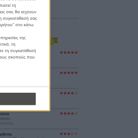
αιτεί τη
εις σας θα ισχύουν
 τη συγκατάθεσή σας
ορρήτου" στο κάτω
υπηρεσίες της
τικά, τη
ίτε τη συγκατάθεσή
ες Βερκμάιστερ
 τους σκοπούς που
ster Harmonies
ρ
στον Ηλιο
 the Sun
βενς
sey
ρ Νόλαν
ούνια
ejanos
μοδόβαρ
ράκτης