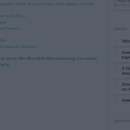
L’ Affaire
εωργίου σπάνε τη σιωπή τους στην κάμερα του Flix
Ζαν-Πολ 
»
ια το Λα Πας»
ωμα»
κρή Αρκτο»
rth»
Οδύσ
ύπνημα της Ανοιξης»
Save
Καμπ
τε για το 56ο Φεστιβάλ Θεσσαλονίκης στο ειδικό
εχώς.
Ο Τζ
διαπ
10 κ
τον 
Spid