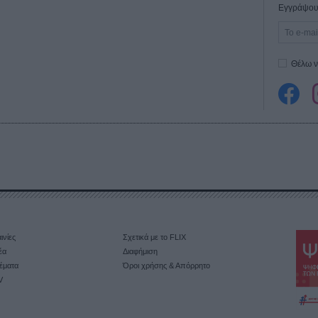
Εγγράψου 
Θέλω ν
ινίες
Σχετικά με το FLIX
έα
Διαφήμιση
έματα
Όροι χρήσης & Απόρρητο
V