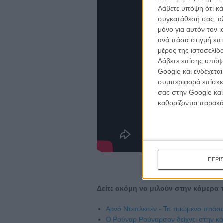
Λάβετε υπόψη ότι κά
συγκατάθεσή σας, αλ
μόνο για αυτόν τον 
ανά πάσα στιγμή επι
μέρος της ιστοσελίδα
Λάβετε επίσης υπόψη
Google και ενδέχετα
συμπεριφορά επίσκεψ
σας στην Google και
καθορίζονται παρακ
ΠΕΡΙ
Δείτε ακόμη να μιλούν στην κάμερα τ
Aρνό Ντεπλεσέν - Το τιμώμενο πρόσω
Ο Ρούναρ Ρούναρσον δείχνει στην κά