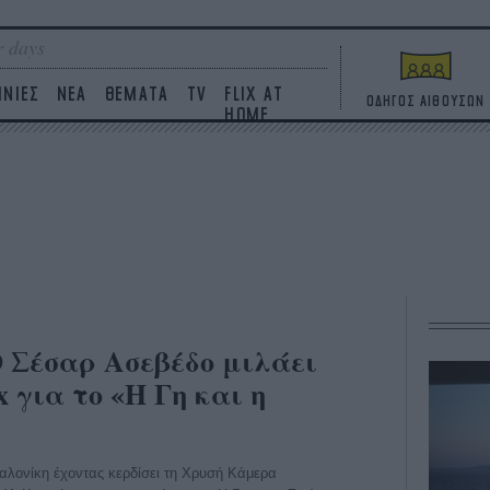
 days
ΙΝΙΕΣ
ΝΕΑ
ΘΕΜΑΤΑ
TV
FLIX AT
ΟΔΗΓΟΣ ΑΙΘΟΥΣΩΝ
HOME
Ο Σέσαρ Ασεβέδο μιλάει
x για το «Η Γη και η
λονίκη έχοντας κερδίσει τη Χρυσή Κάμερα