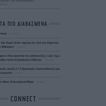
 Bojarski (The Moneymaker)
Σαλομέ
ΤΑ ΠΙΟ ΔΙΑΒΑΣΜΕΝΑ
σεια
01 ΙΟΥΛ
 the Date! Δείτε πρώτοι το «Σεξ και Αίμα στο
 Μίασμα»!
05 ΑΥΓ
άρεντ Λέτο αρνείται τις καταγγελίες: «Δεν έχω
ράξει ποτέ σεξουαλική επίθεση»
30 ΙΟΥΛ
αυτές ταινίες (+ 5 δροσερές επανεκδόσεις) για
Αύγουστο
01 ΑΥΓ
er-Man: Καινούργια Μέρα
30 ΜΑΡ
CONNECT