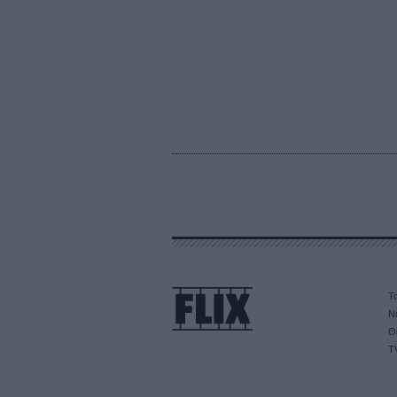
Τα
Ν
Θ
T