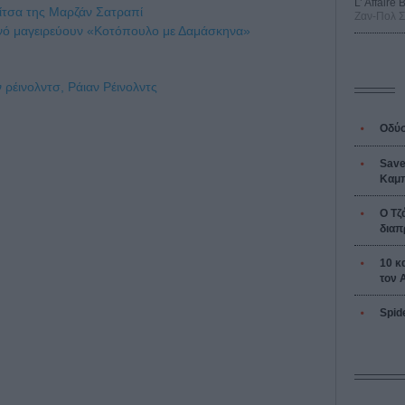
L’ Affaire
ίτσα της Μαρζάν Σατραπί
Ζαν-Πολ 
νό μαγειρεύουν «Κοτόπουλο με Δαμάσκηνα»
ν ρέινολντσ,
Ράιαν Ρέινολντς
Οδύσ
Save
Καμπ
Ο Τζ
διαπ
10 κ
τον 
Spid