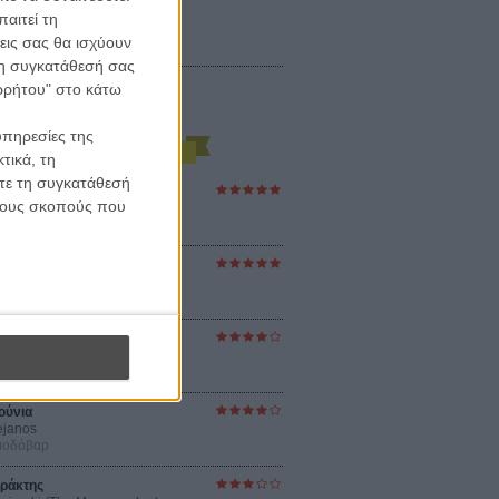
αιτεί τη
εις σας θα ισχύουν
 τη συγκατάθεσή σας
ορρήτου" στο κάτω
υπηρεσίες της
τικά, τη
ίτε τη συγκατάθεσή
ες Βερκμάιστερ
 τους σκοπούς που
ster Harmonies
ρ
στον Ηλιο
 the Sun
βενς
sey
ρ Νόλαν
ούνια
ejanos
μοδόβαρ
ράκτης