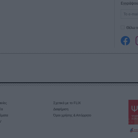
Εγγράψου 
Θέλω ν
ινίες
Σχετικά με το FLIX
έα
Διαφήμιση
έματα
Όροι χρήσης & Απόρρητο
V