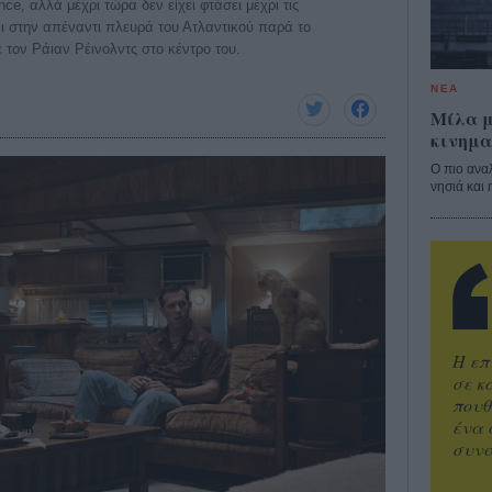
e, αλλά μέχρι τώρα δεν είχει φτάσει μέχρι τις
ι στην απέναντι πλευρά του Ατλαντικού παρά το
ε τον Ράιαν Ρέινολντς στο κέντρο του.
ΝΕΑ
Μίλα μ
κινημα
Ο πιο ανα
νησιά και 
Η επ
σε κ
πουθ
ένα 
συνα