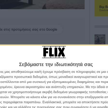
Βιμ Β
Συνέντ
ix στις προτιμήσεις σας στο Google
», μάλλον καταλαβαίνουμε το γιατί. Αυτή η ιστορία ενός
ωνές και συνομιλεί με τα κατοικίδια του, έχει έναν
εινό τόνο, που κάνει την ταινία να μοιάζει
Σεβόμαστε την ιδιωτικότητά σας
άτες μας αποθηκεύουμε και/ή έχουμε πρόσβαση σε πληροφορίες σε μια
του ήρωα, έχει μια μάλλον κακή επιρροή πάνω του, αφού
ργαζόμαστε προσωπικά δεδομένα, όπως μοναδικοί αναγνωριστικοί και 
από την δουλειά που τον έχει ερωτευτεί, ενώ κι ο
στέλλονται από μια συσκευή για εξατομικευμένες διαφημίσεις και περ
σταματά επίσης να του μιλά. Οπως και το κομμένο
εχομένου, έρευνα ακροατηρίου και ανάπτυξη υπηρεσιών.
Με την άδειά σα
του.
χεται να χρησιμοποιήσουμε ακριβή δεδομένα γεωγραφικής τοποθεσίας 
ών. Μπορείτε να κάνετε κλικ για να συναινέσετε στην επεξεργασία απ
υρεαλιστικό -προσθέστε κι έναν Εlvis impersonator στο
ς περιγράφεται παραπάνω. Εναλλακτικά, μπορείτε να αποκτήσετε πρό
ίτε το πρώτο τρέιλερ πιο κάτω εν αναμονή της
ίες και να αλλάξετε τις προτιμήσεις σας πριν συναινέσετε ή να αρνηθεί
 Φεβρουάριου τόσο στις αίθουσες όσο και σε VOD.