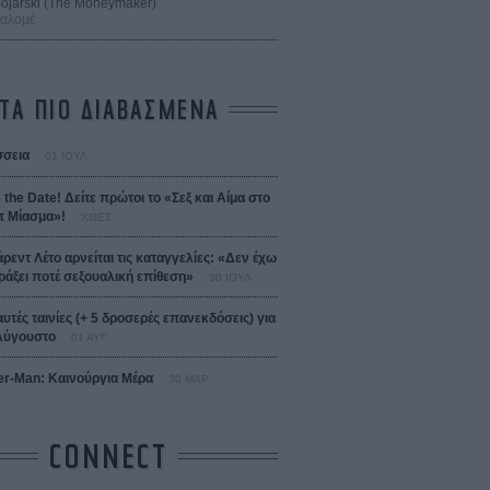
 Bojarski (The Moneymaker)
Σαλομέ
ΤΑ ΠΙΟ ΔΙΑΒΑΣΜΕΝΑ
σεια
01 ΙΟΥΛ
 the Date! Δείτε πρώτοι το «Σεξ και Αίμα στο
 Μίασμα»!
ΧΘΕΣ
άρεντ Λέτο αρνείται τις καταγγελίες: «Δεν έχω
ράξει ποτέ σεξουαλική επίθεση»
30 ΙΟΥΛ
αυτές ταινίες (+ 5 δροσερές επανεκδόσεις) για
Αύγουστο
01 ΑΥΓ
er-Man: Καινούργια Μέρα
30 ΜΑΡ
CONNECT