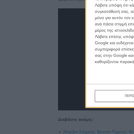
Λάβετε υπόψη ότι κά
συγκατάθεσή σας, αλ
μόνο για αυτόν τον 
ανά πάσα στιγμή επι
μέρος της ιστοσελίδα
Λάβετε επίσης υπόψη
Google και ενδέχετα
συμπεριφορά επίσκεψ
σας στην Google και
καθορίζονται παρακ
ΠΕΡΙ
Διαβάστε ακόμη:
-
Μαρζάν Σατραπί, Βενσάν Παρονό: Μαγ