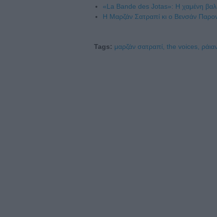
«La Bande des Jotas»: Η χαμένη βαλ
Η Μαρζάν Σατραπί κι ο Βενσάν Παρο
Tags:
μαρζάν σατραπί,
the voices,
ράια