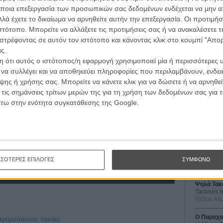
ποια επεξεργασία των προσωπικών σας δεδομένων ενδέχεται να μην απ
λά έχετε το δικαίωμα να αρνηθείτε αυτήν την επεξεργασία. Οι προτιμήσ
ιστότοπο. Μπορείτε να αλλάξετε τις προτιμήσεις σας ή να ανακαλέσετε
στρέφοντας σε αυτόν τον ιστότοπο και κάνοντας κλικ στο κουμπί "Απ
ς.
 ότι αυτός ο ιστότοπος/η εφαρμογή χρησιμοποιεί μία ή περισσότερες 
ι να συλλέγει και να αποθηκεύει πληροφορίες που περιλαμβάνουν, ενδεικ
ης ή χρήσης σας. Μπορείτε να κάνετε κλικ για να δώσετε ή να αρνηθε
Οι Αρμονί
 τις σημάνσεις τρίτων μερών της για τη χρήση των δεδομένων σας για
Werckmei
Μπέλα Τα
άτω στην ενότητα συγκατάθεσης της Google.
Μια Θέση 
A Place in
Τζορτζ Στί
Οδύσσεια
The Odys
ΣΣΟΤΕΡΕΣ ΕΠΙΛΟΓΕΣ
ΣΥΜΦΩΝΩ
Κρίστοφε
Ψηλά Τακ
Tacones l
Πέδρο Αλ
Ο Παραχα
ειρεύοντας ταινίες