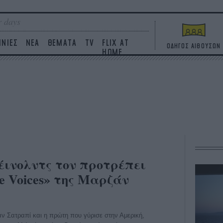
 days
ΙΝΙΕΣ
ΝΕΑ
ΘΕΜΑΤΑ
TV
FLIX AT
ΟΔΗΓΟΣ ΑΙΘΟΥΣΩΝ
HOME
έινολντς τον προτρέπει
e Voices» της Μαρζάν
άν Σατραπί και η πρώτη που γύρισε στην Αμερική,