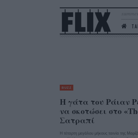
summer
ΤΑ
BUZZ
Η γάτα του Ράιαν Ρ
να σκοτώσει στο «Th
Σατραπί
Η τέταρτη μεγάλου μήκους ταινία της Μαρζ