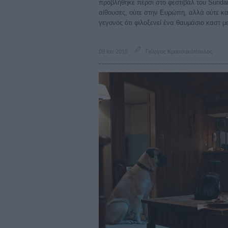
προβλήθηκε πέρσι στο φεστιβάλ του Sundanc
αίθουσες, ούτε στην Ευρώπη, αλλά ούτε κα
γεγονός ότι φιλοξενεί ένα θαυμάσιο καστ μ
09 Ιαν 2015
Γιώργος Κρασσακόπουλος