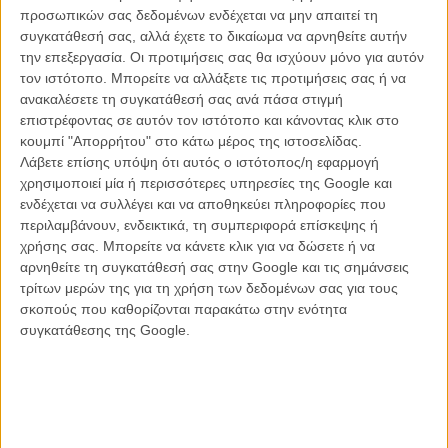
προσωπικών σας δεδομένων ενδέχεται να μην απαιτεί τη
συγκατάθεσή σας, αλλά έχετε το δικαίωμα να αρνηθείτε αυτήν
την επεξεργασία. Οι προτιμήσεις σας θα ισχύουν μόνο για αυτόν
τον ιστότοπο. Μπορείτε να αλλάξετε τις προτιμήσεις σας ή να
ανακαλέσετε τη συγκατάθεσή σας ανά πάσα στιγμή
επιστρέφοντας σε αυτόν τον ιστότοπο και κάνοντας κλικ στο
κουμπί "Απορρήτου" στο κάτω μέρος της ιστοσελίδας.
Λάβετε επίσης υπόψη ότι αυτός ο ιστότοπος/η εφαρμογή
χρησιμοποιεί μία ή περισσότερες υπηρεσίες της Google και
Οι Ρόμπερτ Ντε Νίρο, νεότερος και πρεσβύτερος
ενδέχεται να συλλέγει και να αποθηκεύει πληροφορίες που
περιλαμβάνουν, ενδεικτικά, τη συμπεριφορά επίσκεψης ή
Κατά την απονομή του βραβείου ο Ρόμπερτ Ντε Νίρο αντέστρεψε
χρήσης σας. Μπορείτε να κάνετε κλικ για να δώσετε ή να
τους όρους των διακρίσεων, αναφερόμενος στη διάσημη φράση του
αρνηθείτε τη συγκατάθεσή σας στην Google και τις σημάνσεις
Μάρκο Ρούμπιο που επιτέθηκε στον Ντόναλντ Τραμπ λέγοντας
τρίτων μερών της για τη χρήση των δεδομένων σας για τους
πως ο τελευταίος έχει μικρά χέρια και «όλοι ξέρουμε τι σημαίνει όταν
σκοπούς που καθορίζονται παρακάτω στην ενότητα
κάποιος έχει μικρά χέρια».
συγκατάθεσης της Google.
«Νομίζετε πως σας κακομεταχειρίζονται;», απευθύνθηκε ο Ρόμπερτ
Ντε Νίρο στην LGBT κοινότητα. Δεν νομίζω ότι ξέρετε τι σημαίνει να
είστε θύμα διακρίσεων. Ανοιξα την τηλεόραση αυτές τις μέρες και
στις ειδήσεις είδα αυτόν τον παράξενο τύπο με τα μικρά χέρια και