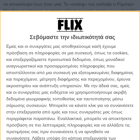
να αποκαλύψει πως ήταν γκέι. Το «outing» του ανέλαβε ο Ρόμπερτ
Ντε Νίρο ο νεότερος, ο οποίος μίλησε ανοιχτά για την ομοφυλοφιλία
του πατέρα του, επιμελήθηκε ένα ντοκιμαντέρ για τη ζωή και το έργο
του με τίτλο
«Remembering the Artist Robert De Niro Sr.» που
προβλήθηκε στο ΗΒΟ το 2014
και δήλωσε στο πλευρό των
Σεβόμαστε την ιδιωτικότητά σας
αγώνων της κοινότητας για ίσα δικαιώματα και ίσες ευκαιρίες.
Εμείς και οι συνεργάτες μας αποθηκεύουμε και/ή έχουμε
Γι' αυτό και το τιμητικό βραβείο GLAAD Media Award - το
πρόσβαση σε πληροφορίες σε μια συσκευή, όπως τα cookies,
σημαντικότερο από τα βραβεία που απονέμει ετησίως η μη
και επεξεργαζόμαστε προσωπικά δεδομένα, όπως μοναδικοί
κυβερνητική οργάνωση GLAAD (Gay & Lesbian Alliance Against
αναγνωριστικοί και προσαρμοσμένες πληροφορίες που
Defamation) - που δόθηκε στον Ρόμπερτ Ντε Νίρο δεν αποτελεί την
αποστέλλονται από μια συσκευή για εξατομικευμένες διαφημίσεις
παραμικρή έκπληξη, αντίθετα αποτελεί το επιστέγασμα μιας
και περιεχόμενο, μέτρηση διαφήμισης και περιεχομένου, έρευνα
προσπάθειας χρόνων και την αναγνώριση της τεράστιας
ακροατηρίου και ανάπτυξη υπηρεσιών.
Με την άδειά σας, εμείς
συνεισφοράς για τους αγώνες τις κοινότητας της φωνής ενός στρέιτ
και οι συνεργάτες μας ενδέχεται να χρησιμοποιήσουμε ακριβή
ηθοποιού του μεγέθους του Ρόμπερτ Ντε Νίρο.
δεδομένα γεωγραφικής τοποθεσίας και ταυτοποίησης μέσω
σάρωσης συσκευών. Μπορείτε να κάνετε κλικ για να συναινέσετε
Δείτε ακόμη
:
This is so meta: Ο Ρόμπερτ Ντε Νίρο χειροκροτά
στην επεξεργασία από εμάς και τους συνεργάτες μας όπως
τον Τομ Χίντλστον που υποδύεται τον Ρόμπερτ Ντε Νίρο
περιγράφεται παραπάνω. Εναλλακτικά, μπορείτε να αποκτήσετε
πρόσβαση σε πιο λεπτομερείς πληροφορίες και να αλλάξετε τις
προτιμήσεις σας πριν συναινέσετε ή να αρνηθείτε να
συναινέσετε.
Λάβετε υπόψη ότι κάποια επεξεργασία των