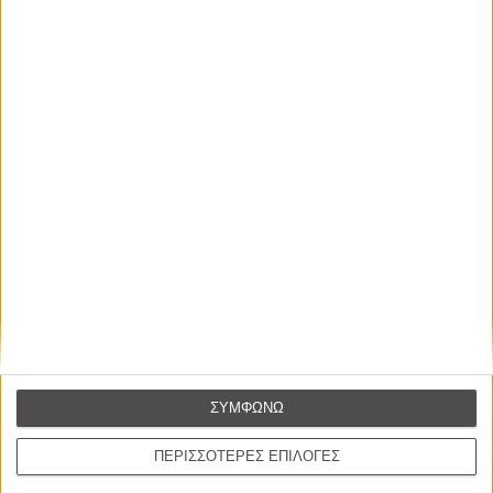
Διαβάστε και δείτε ακόμη
:
Ο Ιαν ΜακΚέλεν έχει κάτι (αφοπλιστικό) να πει για τον Ντόναλντ
Τραμπ
Ο «Ταξιτζής», αυτή η σπουδαία ταινία ακόμη και 40 χρόνια μετά
Ο Μαρκ Χάμιλ, πιο awesome από ποτέ: «Αν ο θεατής πιστεύει
ότι ο Λουκ Σκαϊγουόκερ είναι gay, τότε φυσικά και είναι»
Tags:
Ρόμπερτ Ντε Νίρο
ΜΗ ΧΑΣΕΤΕ
ΣΥΜΦΩΝΩ
ΠΕΡΙΣΣΟΤΕΡΕΣ ΕΠΙΛΟΓΕΣ