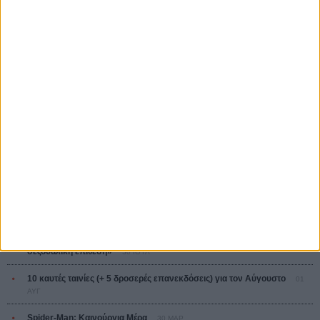
Tacones lejanos
Πέδρο Αλμοδόβαρ
Ο Παραχαράκτης
L’ Affaire Bojarski (The Moneymaker)
Ζαν-Πολ Σαλομέ
ΤΑ ΠΙΟ
ΔΙΑΒΑΣΜΕΝΑ
Οδύσσεια
01 ΙΟΥΛ
Save the Date! Δείτε πρώτοι το «Σεξ και Αίμα στο Καμπ Μίασμα»!
05
ΑΥΓ
Ο Τζάρεντ Λέτο αρνείται τις καταγγελίες: «Δεν έχω διαπράξει ποτέ
σεξουαλική επίθεση»
30 ΙΟΥΛ
10 καυτές ταινίες (+ 5 δροσερές επανεκδόσεις) για τον Αύγουστο
01
ΑΥΓ
Spider-Man: Καινούργια Μέρα
30 ΜΑΡ