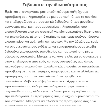
αριστούργημα του Νίκολας Ρέι με τον Χάμφρεϊ Μπόγκαρντ και την
Σεβόμαστε την ιδιωτικότητά σας
Γκλόρια Γκρέιαμ, μια σκοτεινή κριτική πάνω στον κόσμο του
θεάματος, στο ίδιο το είδος του φιλμ νουάρ και την απέραντη
Εμείς και οι συνεργάτες μας αποθηκεύουμε και/ή έχουμε
μελαγχολία του αμερικανικού ονείρου.
πρόσβαση σε πληροφορίες σε μια συσκευή, όπως τα cookies,
και επεξεργαζόμαστε προσωπικά δεδομένα, όπως μοναδικοί
αναγνωριστικοί και προσαρμοσμένες πληροφορίες που
αποστέλλονται από μια συσκευή για εξατομικευμένες διαφημίσεις
και περιεχόμενο, μέτρηση διαφήμισης και περιεχομένου, έρευνα
ακροατηρίου και ανάπτυξη υπηρεσιών.
Με την άδειά σας, εμείς
και οι συνεργάτες μας ενδέχεται να χρησιμοποιήσουμε ακριβή
δεδομένα γεωγραφικής τοποθεσίας και ταυτοποίησης μέσω
σάρωσης συσκευών. Μπορείτε να κάνετε κλικ για να συναινέσετε
στην επεξεργασία από εμάς και τους συνεργάτες μας όπως
περιγράφεται παραπάνω. Εναλλακτικά, μπορείτε να αποκτήσετε
πρόσβαση σε πιο λεπτομερείς πληροφορίες και να αλλάξετε τις
προτιμήσεις σας πριν συναινέσετε ή να αρνηθείτε να
συναινέσετε.
Λάβετε υπόψη ότι κάποια επεξεργασία των
προσωπικών σας δεδομένων ενδέχεται να μην απαιτεί τη
συγκατάθεσή σας, αλλά έχετε το δικαίωμα να αρνηθείτε αυτήν
Ο Πρίγκιπας του Μπρόντγουεϊ (Prince of Broadway) του Σον
την επεξεργασία. Οι προτιμήσεις σας θα ισχύουν μόνο για αυτόν
Μπέικερ (2008) / Στις 19.00 στo Odeon Οπερα 2
τον ιστότοπο. Μπορείτε να αλλάξετε τις προτιμήσεις σας ή να
ανακαλέσετε τη συγκατάθεσή σας ανά πάσα στιγμή