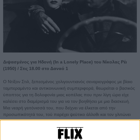
Διψασμένος για Ηδονή (In a Lonely Place) του Νίκολας Ρέι
(1950) / Στις 18.00 στο Δαναό 1
Ο Ντίξον Στιλ, ξεπεσμένος χολιγουντιανός σεναριογράφος με βίαιο
ταμπεραμέντο και αντικοινωνική συμπεριφορά, θεωρείται ο βασικός
ύποπτος για τη δολοφονία μιας κοπέλας που πριν λίγη ώρα είχε
καλέσει στο διαμέρισμά του για να τον βοηθήσει με μια διασκευή.
Μια νεαρή γειτόνισσά του, που δείχνει να έλκεται από την
προσωπικότητά του, τού παρέχει ψεύτικο άλλοθι και τον γλιτώνει
από τις Αρχές. Ωστόσο, όσο περισσότερο δένεται μαζί του, άλλο
τόσο οι αμφιβολίες της ως προς την πραγματική του ταυτότητα
ρίχνουν βαριά την σκιά τους πάνω στην εύθραυστη σχέση τους. To