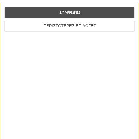
ΣΥΜΦΩΝΩ
ΠΕΡΙΣΣΟΤΕΡΕΣ ΕΠΙΛΟΓΕΣ
Tags:
Νύχτες Πρεμιέρας 2015
ΜΗ ΧΑΣΕΤΕ