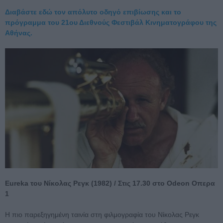
Διαβάστε εδώ τον απόλυτο οδηγό επιβίωσης και το
πρόγραμμα του 21ου Διεθνούς Φεστιβάλ Κινηματογράφου της
Αθήνας.
Eureka του Νίκολας Ρεγκ (1982) / Στις 17.30 στο Odeon Οπερα
1
Η πιο παρεξηγημένη ταινία στη φιλμογραφία του Νίκολας Ρεγκ