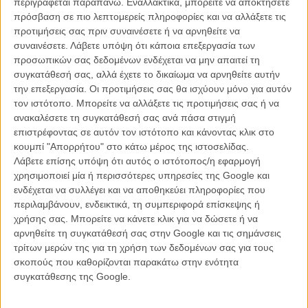
περιγράφεται παραπάνω. Εναλλακτικά, μπορείτε να αποκτήσετε
«Avengers» εδώ
πρόσβαση σε πιο λεπτομερείς πληροφορίες και να αλλάξετε τις
προτιμήσεις σας πριν συναινέσετε ή να αρνηθείτε να
Δείτε εδώ μια μικρού μήκους ταινία που προετοιμάζει τον ερχομό
συναινέσετε.
Λάβετε υπόψη ότι κάποια επεξεργασία των
των «Αvengers»
προσωπικών σας δεδομένων ενδέχεται να μην απαιτεί τη
συγκατάθεσή σας, αλλά έχετε το δικαίωμα να αρνηθείτε αυτήν
την επεξεργασία. Οι προτιμήσεις σας θα ισχύουν μόνο για αυτόν
Tags:
AVENGERS,
Marvel,
CAPTAIN AMERICA,
IRON MAN
τον ιστότοπο. Μπορείτε να αλλάξετε τις προτιμήσεις σας ή να
ανακαλέσετε τη συγκατάθεσή σας ανά πάσα στιγμή
επιστρέφοντας σε αυτόν τον ιστότοπο και κάνοντας κλικ στο
κουμπί "Απορρήτου" στο κάτω μέρος της ιστοσελίδας.
Λάβετε επίσης υπόψη ότι αυτός ο ιστότοπος/η εφαρμογή
χρησιμοποιεί μία ή περισσότερες υπηρεσίες της Google και
ενδέχεται να συλλέγει και να αποθηκεύει πληροφορίες που
περιλαμβάνουν, ενδεικτικά, τη συμπεριφορά επίσκεψης ή
χρήσης σας. Μπορείτε να κάνετε κλικ για να δώσετε ή να
αρνηθείτε τη συγκατάθεσή σας στην Google και τις σημάνσεις
τρίτων μερών της για τη χρήση των δεδομένων σας για τους
σκοπούς που καθορίζονται παρακάτω στην ενότητα
συγκατάθεσης της Google.