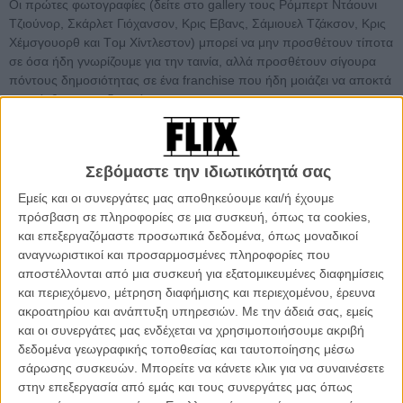
Οι πρώτες φωτογραφίες (δείτε στο gallery τους Ρόμπερτ Ντάουνι
Τζιούνορ, Σκάρλετ Γιόχανσον, Κρις Εβανς, Σάμιουελ Τζάκσον, Κρις
Χέμσγουορθ και Tομ Χίντλεστον) μπορεί να μην προσθέτουν τίποτα
σε όσα ήδη γνωρίζουμε για την ταινία, αλλά προσθέτουν σίγουρα
πόντους δημοσιότητας σε ένα franchise που ήδη μοιάζει να αποκτά
υπεράνθρωπες...διαστάσεις.
Και επειδή η επανάληψη είναι μήτηρ κάθε μαθήσεως ακολουθεί η
επίσημη σύνοψη των «Avengers»:
Σεβόμαστε την ιδιωτικότητά σας
«Ακολουθώντας τις επικές κινηματογραφικές περιπέτειες που
Εμείς και οι συνεργάτες μας αποθηκεύουμε και/ή έχουμε
ξεκίνησαν με τον "Iron Man", τον "Aπίθανο Hulk", τον "Ιron Man 2"
πρόσβαση σε πληροφορίες σε μια συσκευή, όπως τα cookies,
και τον
"Πρώτο Εκδικητή: Captain America"
, οι "Avengers" είναι η
και επεξεργαζόμαστε προσωπικά δεδομένα, όπως μοναδικοί
απόλυτη ομάδα σούπερ ηρώων. Οταν ένας αναπάντεχος εχθρός
αναγνωριστικοί και προσαρμοσμένες πληροφορίες που
απειλεί την ασφάλεια του πλανήτη, ο Νικ Φιούρι, διευθυντής της
αποστέλλονται από μια συσκευή για εξατομικευμένες διαφημίσεις
διεθνής οργάνωσης για την ειρήνη στον κόσμο, πιο γνωστή ως
και περιεχόμενο, μέτρηση διαφήμισης και περιεχομένου, έρευνα
S.H.I.E.L.D. αναγκάζεται να ενώσει την ομάδα των "Avengers" για
ακροατηρίου και ανάπτυξη υπηρεσιών.
Με την άδειά σας, εμείς
να σώσει τον πλανήτη από την καταστροφή».
και οι συνεργάτες μας ενδέχεται να χρησιμοποιήσουμε ακριβή
δεδομένα γεωγραφικής τοποθεσίας και ταυτοποίησης μέσω
Διαβάστε περισσότερα για τους "Avengers" εδώ
σάρωσης συσκευών. Μπορείτε να κάνετε κλικ για να συναινέσετε
στην επεξεργασία από εμάς και τους συνεργάτες μας όπως
Διαβάστε για τα μελλοντικά σχέδια της Marvel, μετά τους