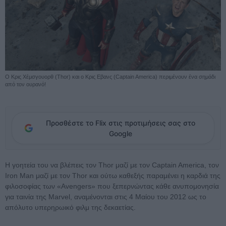
Ο Κρις Χέμσγουορθ (Thor) και ο Κρις Εβανς (Captain America) περιμένουν ένα σημάδι
από τον ουρανό!
Προσθέστε το Flix στις προτιμήσεις σας στο
Google
Η γοητεία του να βλέπεις τον Thor μαζί με τον Captain America, τον
Iron Man μαζί με τον Thor και ούτω καθεξής παραμένει η καρδιά της
φιλοσοφίας των «Avengers» που ξεπερνώντας κάθε ανυπομονησία
για ταινία της Marvel, αναμένονται στις 4 Μαίου του 2012 ως το
απόλυτο υπερηρωικό φιλμ της δεκαετίας.