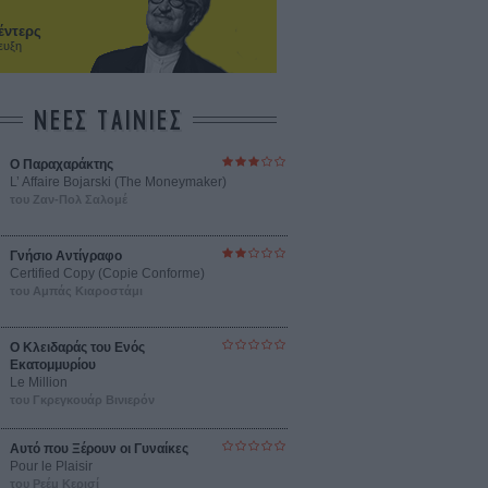
έντερς
ευξη
ΝΕΕΣ ΤΑΙΝΙΕΣ
Ο Παραχαράκτης
L’ Affaire Bojarski (The Moneymaker)
του Ζαν-Πολ Σαλομέ
Γνήσιο Αντίγραφο
Certified Copy (Copie Conforme)
του Αμπάς Κιαροστάμι
Ο Κλειδαράς του Ενός
Εκατομμυρίου
Le Million
του Γκρεγκουάρ Βινιερόν
Αυτό που Ξέρουν οι Γυναίκες
Pour le Plaisir
του Ρεέμ Κερισί