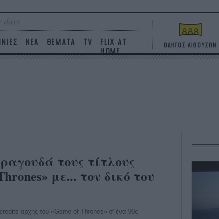
 days
ΙΝΙΕΣ
ΝΕΑ
ΘΕΜΑΤΑ
TV
FLIX AT
ΟΔΗΓΟΣ ΑΙΘΟΥΣΩΝ
HOME
ραγουδά τους τίτλους
hrones» με... τον δικό του
α credits αρχής του «Game of Thrones» σ' ένα 90ς