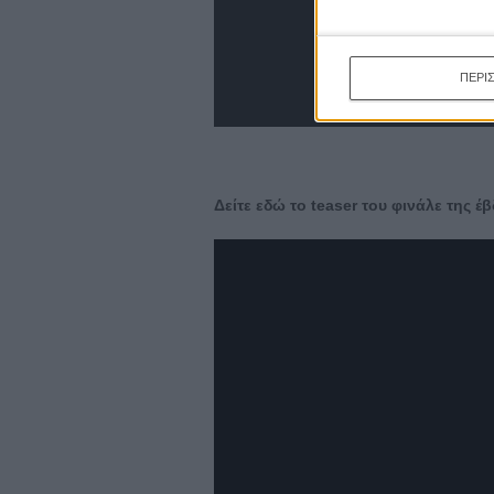
ΠΕΡΙ
Δείτε εδώ το teaser του φινάλε της 