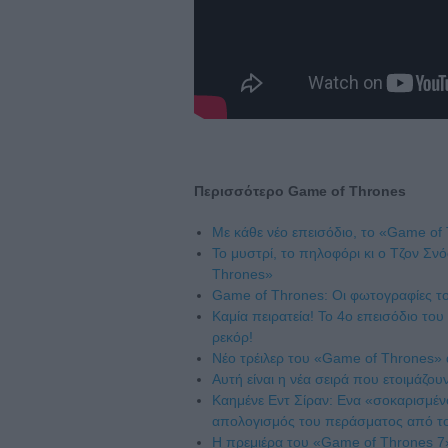
Περισσότερο Game of Thrones
Με κάθε νέο επεισόδιο, το «Game o
Το μυστρί, το πηλοφόρι κι ο Τζον Σν
Thrones»
Game of Thrones: Οι φωτογραφίες το
Καμία πειρατεία! Το 4ο επεισόδιο τ
ρεκόρ!
Νέο τρέιλερ του «Game of Thrones» 
Αυτή είναι η νέα σειρά που ετοιμάζο
Καημένε Εντ Σίραν: Ενα «σοκαρισμένο
απολογισμός του περάσματος από τ
Η πρεμιέρα του «Game of Thrones 7»