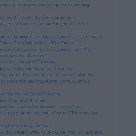
ones» με ένα video-recap όλης της σειράς μέχρι
Game of Thrones θα είναι τρομακτικό!»
ώτων επεισοδίων του 7ου κύκλου του «Game of
ου Κιτ Χάρινγκτον (κι όχι για το ρόλο του Τζον Σνόου)
Σάνσα Σταρκ εναντίον του Τζον Σνόου;
ές φωτογραφίζονται για το εξώφυλλο του TIME
υδάει «I Will Survive»
κύκλο του «Game of Thrones»
 έβδομο κύκλο του «Game of Thrones»!
άρχει και πέμπτο spin-off του «Game of Thrones»!
ες spin-off σειρές ετοιμάζονται για το «Game of
 κύκλο του «Game of Thrones»!
κύκλο «Game of Thrones»
ιον Λάνιστερ είναι ο βασιλιάς... της ατάκας
οκάλυψαν οι δημιουργοί του «Game of Thrones» λίγο
ρώτη αφίσα του 7ου κύκλου;
μς (δεν) αποκαλύπτει το φινάλε του πολυαναμενόμενου