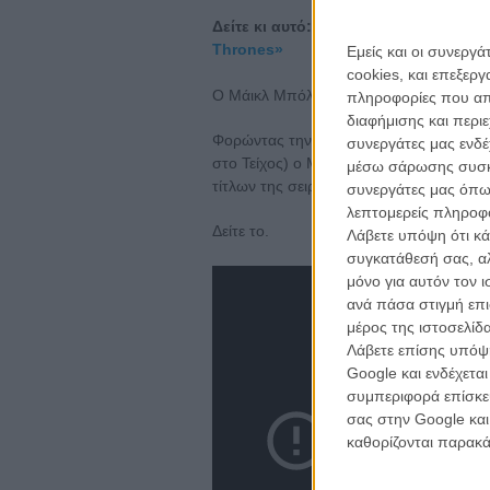
Δείτε κι αυτό:
Αυτές είναι οι φωτογρ
Thrones»
Εμείς και οι συνεργ
cookies, και επεξε
Ο Μάικλ Μπόλτον αυτό θέλει να τραγουδή
πληροφορίες που απο
διαφήμισης και περι
Φορώντας την προβιά του Βορρά (τη δι
συνεργάτες μας ενδέ
στο Τείχος) ο Μπόλτον γίνεται μέρος τ
μέσω σάρωσης συσκευ
τίτλων της σειράς με τα πολλά ονόματα.
συνεργάτες μας όπω
λεπτομερείς πληροφορ
Δείτε το.
Λάβετε υπόψη ότι κά
συγκατάθεσή σας, αλ
μόνο για αυτόν τον 
ανά πάσα στιγμή επι
μέρος της ιστοσελίδα
Λάβετε επίσης υπόψη
Google και ενδέχετα
συμπεριφορά επίσκεψ
σας στην Google και
καθορίζονται παρακ