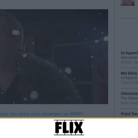
Οι Αρμονί
Werckmei
Μπέλα Τα
Μια Θέση 
A Place in
Τζορτζ Στί
Οδύσσεια
The Odys
Κρίστοφε
σειρές που φέτος είναι υποψήφιες για ΕΜΜΥ.
Ψηλά Τακ
Tacones l
Πέδρο Αλ
es» που ξεδιάντροπα σνομπαρίστηκε; (OK, επειδή
Ο Παραχα