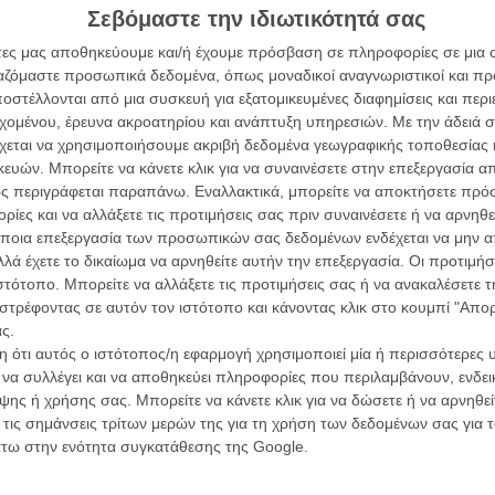
L’ Affaire
Σεβόμαστε την ιδιωτικότητά σας
Ζαν-Πολ 
αφίες του φινάλε του έβδομου κύκλου του «Game of
άτες μας αποθηκεύουμε και/ή έχουμε πρόσβαση σε πληροφορίες σε μια
ργαζόμαστε προσωπικά δεδομένα, όπως μοναδικοί αναγνωριστικοί και 
σει και... «House Bolton does what it wants».
στέλλονται από μια συσκευή για εξατομικευμένες διαφημίσεις και περ
εχομένου, έρευνα ακροατηρίου και ανάπτυξη υπηρεσιών.
Με την άδειά σα
άσημη περιβολή του Τζον Σνόου και των συμμαχών του
χεται να χρησιμοποιήσουμε ακριβή δεδομένα γεωγραφικής τοποθεσίας 
Οδύσ
ου αστείου, προσφέροντας μία 90ς γλυκερή εκδοχή των
ών. Μπορείτε να κάνετε κλικ για να συναινέσετε στην επεξεργασία απ
ς περιγράφεται παραπάνω. Εναλλακτικά, μπορείτε να αποκτήσετε πρό
Save
ίες και να αλλάξετε τις προτιμήσεις σας πριν συναινέσετε ή να αρνηθεί
Καμπ
ποια επεξεργασία των προσωπικών σας δεδομένων ενδέχεται να μην απ
λά έχετε το δικαίωμα να αρνηθείτε αυτήν την επεξεργασία. Οι προτιμήσ
Ο Τζ
διαπ
ιστότοπο. Μπορείτε να αλλάξετε τις προτιμήσεις σας ή να ανακαλέσετε
στρέφοντας σε αυτόν τον ιστότοπο και κάνοντας κλικ στο κουμπί "Απ
10 κ
ς.
τον 
 ότι αυτός ο ιστότοπος/η εφαρμογή χρησιμοποιεί μία ή περισσότερες 
ι να συλλέγει και να αποθηκεύει πληροφορίες που περιλαμβάνουν, ενδεικ
Spid
ης ή χρήσης σας. Μπορείτε να κάνετε κλικ για να δώσετε ή να αρνηθε
 τις σημάνσεις τρίτων μερών της για τη χρήση των δεδομένων σας για
άτω στην ενότητα συγκατάθεσης της Google.