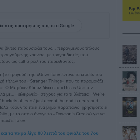
Βιμ Β
Συνέντ
ix στις προτιμήσεις σας στο Google
α βίντεο παρουσιάζει τους... πειραγμένους τίτλους
προηγούμενης χρονιάς, με τραγουδιστές που
άζουν ως cult σίριαλ του παρελθόντος.
 (το τραγούδι της «Unwritten» έντυνε τα credits του
οχή τίτλων του «Stranger Things» που το παρομοιάζει
e». Ο Μπράιαν Κόουλ δίνει στο «This is Us» την
με... «ειλικρινείς» στίχους για το τι βλέπεις: «We’re
n’ buckets of tears/ just accept the end is near/ and
 Η Πόλα Κόουλ το πάει ένα βήμα παραπάνω: χρησιμοποιεί
Wait», με το οποίο άνοιγε το «Dawson’s Creek») για να
maid’s Tale».
και τα παρα λίγο 80 λεπτά του φινάλε του 7ου