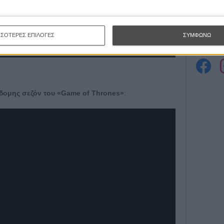
Εγγράψου 
ΣΣΟΤΕΡΕΣ ΕΠΙΛΟΓΕΣ
ΣΥΜΦΩΝΩ
Θέλω ν
έβδομης σεζόν του «Game of Thrones»
: