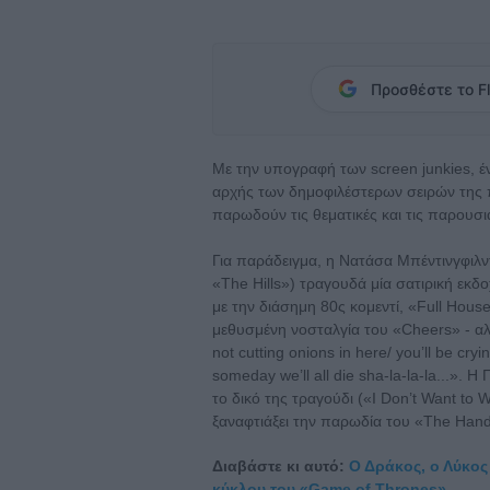
Προσθέστε το Fl
Mε την υπογραφή των screen junkies, έν
αρχής των δημοφιλέστερων σειρών της 
παρωδούν τις θεματικές και τις παρουσι
Για παράδειγμα, η Νατάσα Μπέντινγφιλντ
«The Hills») τραγουδά μία σατιρική εκδ
με την διάσημη 80ς κομεντί, «Full Hous
μεθυσμένη νοσταλγία του «Cheers» - αλλά 
not cutting onions in here/ you’ll be cryi
someday we’ll all die sha-la-la-la...».
το δικό της τραγούδι («I Don’t Want to 
ξαναφτιάξει την παρωδία του «The Hand
Διαβάστε κι αυτό:
Ο Δράκος, ο Λύκος 
κύκλου του «Game of Thrones»