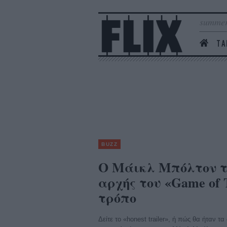
summer
ΤΑ
BUZZ
Ο Μάικλ Μπόλτον τ
αρχής του «Game of T
τρόπο
Δείτε το «honest trailer», ή πώς θα ήταν τ