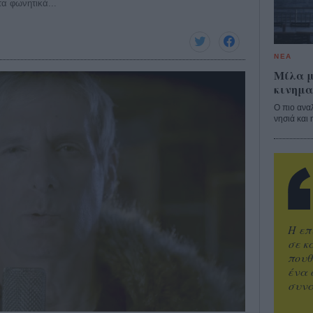
α φωνητικά...
ΝΕΑ
Μίλα μ
κινημα
Ο πιο ανα
νησιά και 
Η επ
σε κ
πουθ
ένα 
συνα