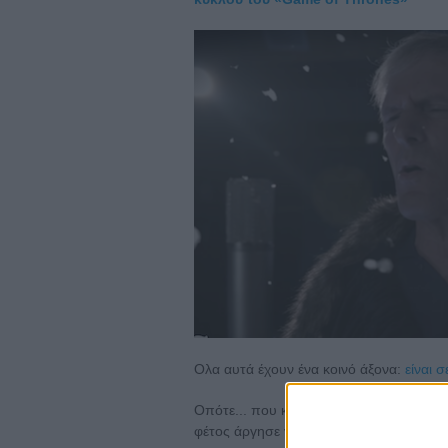
Ολα αυτά έχουν ένα κοινό άξονα:
είναι 
Οπότε... που κολλά το «Game of Thron
φέτος άργησε να ξεκινήσει...)