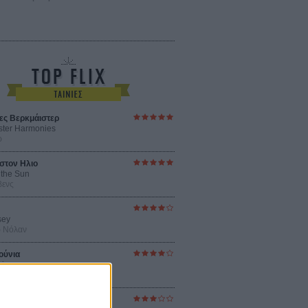
ες Βερκμάιστερ
ster Harmonies
ρ
στον Ηλιο
 the Sun
βενς
sey
ρ Νόλαν
ούνια
ejanos
μοδόβαρ
ράκτης