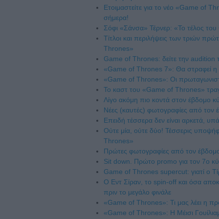
Ετοιμαστείτε για το νέο «Game of Thr
σήμερα!
Σόφι «Σάνσα» Τέρνερ: «Το τέλος του 
Τίτλοι και περιλήψεις των τριών πρ
Thrones»
Game of Thrones: δείτε την audition τ
«Game of Thrones 7»: Θα στραφεί η 
«Game of Thrones»: Οι πρωταγωνιστ
To καστ του «Game of Thrones» τραγο
Λίγο ακόμη πιο κοντά στον έβδομο 
Νέες (καυτές) φωτογραφίες από τον
Επειδή τέσσερα δεν είναι αρκετά, υπ
Ούτε μία, ούτε δύο! Τέσσερις υποψήφι
Thrones»
Πρώτες φωτογραφίες από τον έβδομο
Sit down. Πρώτο promo για τον 7ο 
Game of Thrones supercut: γιατί ο Τίρ
O Εντ Σίραν, το spin-off και όσα απ
πριν το μεγάλο φινάλε
«Game of Thrones»: Τι μας λέει η π
«Game of Thrones»: Η Μέισι Γουίλια