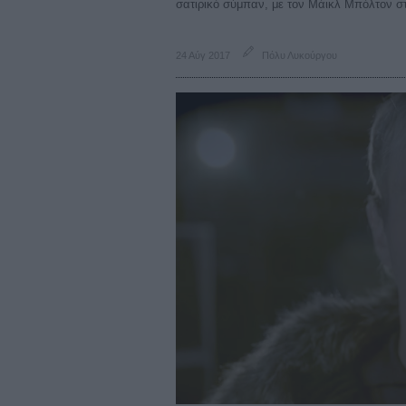
σατιρικό σύμπαν, με τον Μάικλ Μπόλτον στ
24 Αύγ 2017
Πόλυ Λυκούργου