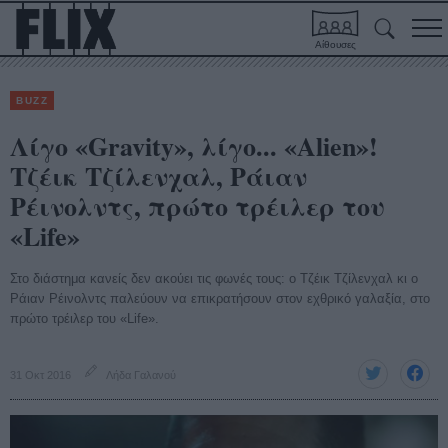
Αίθουσες
BUZZ
Λίγο «Gravity», λίγο... «Alien»!
Τζέικ Τζίλενχαλ, Ράιαν
Ρέινολντς, πρώτο τρέιλερ του
«Life»
Στο διάστημα κανείς δεν ακούει τις φωνές τους: ο Τζέικ Τζίλενχαλ κι ο
Ράιαν Ρέινολντς παλεύουν να επικρατήσουν στον εχθρικό γαλαξία, στο
πρώτο τρέιλερ του «Life».
31 Οκτ 2016
Λήδα Γαλανού