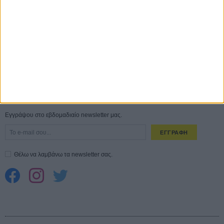
Ο Τζάρεντ Λέτο αρνείται τις καταγγελίες: «Δεν έχω διαπράξει ποτέ
σεξουαλική επίθεση»
30 ΙΟΥΛ
10 καυτές ταινίες (+ 5 δροσερές επανεκδόσεις) για τον Αύγουστο
01
ΑΥΓ
Spider-Man: Καινούργια Μέρα
30 ΜΑΡ
CONNECT
Εγγράψου στο εβδομαδιαίο newsletter μας.
ΕΓΓΡΑΦΗ
Θέλω να λαμβάνω τα newsletter σας.