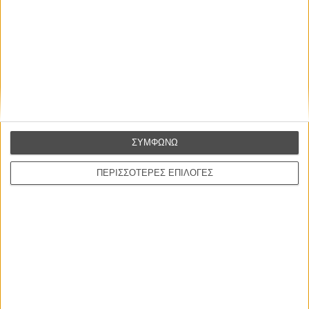
Η επιτυχία είναι υπερτιμημένη. Δεν σε κάνει
καλύτερο, δεν σε πάει πουθενά η επιτυχία. Είναι
απλώς ένα ωραίο, ανεβαστικό, επιφανειακό
συναίσθημα.»
ΣΥΜΦΩΝΩ
Βιμ Βέντερς
Συνέντευξη
ΠΕΡΙΣΣΟΤΕΡΕΣ ΕΠΙΛΟΓΕΣ
ΝΕΕΣ ΤΑΙΝΙΕΣ
Ο Παραχαράκτης
L’ Affaire Bojarski (The Moneymaker)
του Ζαν-Πολ Σαλομέ
Γνήσιο Αντίγραφο