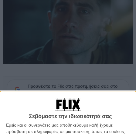
Προσθέστε το Flix στις προτιμήσεις σας στο
Google
Οσο εμείς περιμένουμε να δούμε τον Τζέικ Τζίλενχαλ στο
Σεβόμαστε την ιδιωτικότητά σας
«Nocturnal Animals» του Τομ Φορντ
, όσο ο Ράιαν Ρέινολντς
ξαναφορά σιγά-σιγά τη φόρμα του
«Deadpool»
, στο έξω διάστημα
Εμείς και οι συνεργάτες μας αποθηκεύουμε και/ή έχουμε
ξετυλίγεται ένα περιπετειώδες θρίλερ. Το «Life» του Ντάνιελ
πρόσβαση σε πληροφορίες σε μια συσκευή, όπως τα cookies,