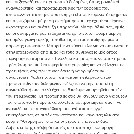
Εσπινόζα (που ξανασυνεργάστηκε με τον
Ράιαν Ρέινολντς στο
και επεξεργαζόμαστε προσωπικά δεδομένα, όπως μοναδικοί
«Safe House»
του 2012), ετοιμάζεται για τις αμερικανικές αίθουσες
αναγνωριστικοί και προσαρμοσμένες πληροφορίες που
για τον ερχόμενο Μάιο, με σκοπό να μας προϊδεάσει ότι, κι αν βρεθεί
αποστέλλονται από μια συσκευή για εξατομικευμένες διαφημίσεις
ζωή στο διάστημα, τίποτε δε μας εξασφαλίζει ότι θα είναι... φιλική!
και περιεχόμενο, μέτρηση διαφήμισης και περιεχομένου, έρευνα
ακροατηρίου και ανάπτυξη υπηρεσιών.
Με την άδειά σας, εμείς
Δείτε ακόμη
:
Βίαιο και θλιμμένο: το «Nocturnal Animals» έχει
και οι συνεργάτες μας ενδέχεται να χρησιμοποιήσουμε ακριβή
trailer!
δεδομένα γεωγραφικής τοποθεσίας και ταυτοποίησης μέσω
σάρωσης συσκευών. Μπορείτε να κάνετε κλικ για να συναινέσετε
στην επεξεργασία από εμάς και τους συνεργάτες μας όπως
περιγράφεται παραπάνω. Εναλλακτικά, μπορείτε να αποκτήσετε
πρόσβαση σε πιο λεπτομερείς πληροφορίες και να αλλάξετε τις
προτιμήσεις σας πριν συναινέσετε ή να αρνηθείτε να
συναινέσετε.
Λάβετε υπόψη ότι κάποια επεξεργασία των
προσωπικών σας δεδομένων ενδέχεται να μην απαιτεί τη
συγκατάθεσή σας, αλλά έχετε το δικαίωμα να αρνηθείτε αυτήν
την επεξεργασία. Οι προτιμήσεις σας θα ισχύουν μόνο για αυτόν
τον ιστότοπο. Μπορείτε να αλλάξετε τις προτιμήσεις σας ή να
ανακαλέσετε τη συγκατάθεσή σας ανά πάσα στιγμή
επιστρέφοντας σε αυτόν τον ιστότοπο και κάνοντας κλικ στο
κουμπί "Απορρήτου" στο κάτω μέρος της ιστοσελίδας.
Λάβετε επίσης υπόψη ότι αυτός ο ιστότοπος/η εφαρμογή
Το «Life» παρακολουθεί το εξαμελές πλήρωμα του Διεθνούς
χρησιμοποιεί μία ή περισσότερες υπηρεσίες της Google και