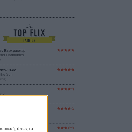
ες Βερκμάιστερ
ster Harmonies
ρ
στον Ηλιο
 the Sun
βενς
sey
ρ Νόλαν
ούνια
ejanos
μοδόβαρ
 συσκευή, όπως τα
ράκτης