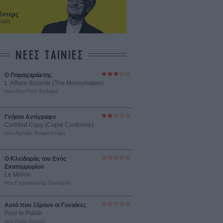
έντερς
ευξη
ΝΕΕΣ ΤΑΙΝΙΕΣ
Ο Παραχαράκτης
L’ Affaire Bojarski (The Moneymaker)
του Ζαν-Πολ Σαλομέ
Γνήσιο Αντίγραφο
Certified Copy (Copie Conforme)
του Αμπάς Κιαροστάμι
Ο Κλειδαράς του Ενός
Εκατομμυρίου
Le Million
του Γκρεγκουάρ Βινιερόν
Αυτό που Ξέρουν οι Γυναίκες
Pour le Plaisir
του Ρεέμ Κερισί