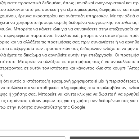
L’ Affaire
ργαζόμαστε προσωπικά δεδομένα, όπως μοναδικοί αναγνωριστικοί και 
Ζαν-Πολ 
στέλλονται από μια συσκευή για εξατομικευμένες διαφημίσεις και περ
εχομένου, έρευνα ακροατηρίου και ανάπτυξη υπηρεσιών.
Με την άδειά σα
χεται να χρησιμοποιήσουμε ακριβή δεδομένα γεωγραφικής τοποθεσίας 
ών. Μπορείτε να κάνετε κλικ για να συναινέσετε στην επεξεργασία απ
ς περιγράφεται παραπάνω. Εναλλακτικά, μπορείτε να αποκτήσετε πρό
ίες και να αλλάξετε τις προτιμήσεις σας πριν συναινέσετε ή να αρνηθεί
Οδύσ
ποια επεξεργασία των προσωπικών σας δεδομένων ενδέχεται να μην απ
λά έχετε το δικαίωμα να αρνηθείτε αυτήν την επεξεργασία. Οι προτιμήσ
Save
ιστότοπο. Μπορείτε να αλλάξετε τις προτιμήσεις σας ή να ανακαλέσετε
Καμπ
στρέφοντας σε αυτόν τον ιστότοπο και κάνοντας κλικ στο κουμπί "Απ
Ο Τζ
ς.
διαπ
 ότι αυτός ο ιστότοπος/η εφαρμογή χρησιμοποιεί μία ή περισσότερες 
ι να συλλέγει και να αποθηκεύει πληροφορίες που περιλαμβάνουν, ενδεικ
10 κ
ης ή χρήσης σας. Μπορείτε να κάνετε κλικ για να δώσετε ή να αρνηθε
τον 
 τις σημάνσεις τρίτων μερών της για τη χρήση των δεδομένων σας για
άτω στην ενότητα συγκατάθεσης της Google.
Spid
ου και η «Πολυξένη» της
ο 13ο LAGFF
Ο Καλλιτεχνικός Διευθυντής του Φεστιβάλ,
 ημερομηνίες του 13ου Φεστιβάλ Ελληνικού