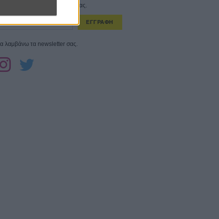
στο εβδομαδιαίο newsletter μας.
ΕΓΓΡΑΦΗ
α λαμβάνω τα newsletter σας.