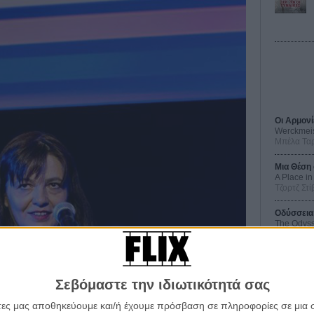
Οι Αρμονί
Werckmei
Μπέλα Τα
Μια Θέση 
A Place in
Τζορτζ Στί
Οδύσσεια
The Odys
Κρίστοφε
Ψηλά Τακ
Tacones l
Πέδρο Αλ
Σεβόμαστε την ιδιωτικότητά σας
άτες μας αποθηκεύουμε και/ή έχουμε πρόσβαση σε πληροφορίες σε μια
Ο Παραχα