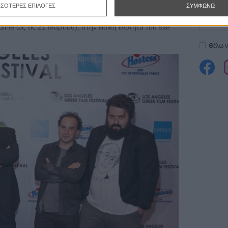
), που θα διεξαχθεί από τις 3 ως τις 9 Ιουνίου 2019,
Εγγράψου 
ΣΣΟΤΕΡΕΣ ΕΠΙΛΟΓΕΣ
ΣΥΜΦΩΝΩ
ian στο Χόλιγουντ. Μπορείτε να υποβάλετε την ταινία
dline ως τις 21 Μαρτίου), στην ειδική ενότητα του site
Θέλω ν