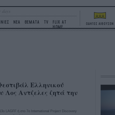
 days
ΙΝΙΕΣ
ΝΕΑ
ΘΕΜΑΤΑ
TV
FLIX AT
ΟΔΗΓΟΣ ΑΙΘΟΥΣΩΝ
HOME
 Φεστιβάλ Ελληνικού
 Λος Αντζελες ζητά την
3ο LAGFF ή στο 7ο International Project Discovery