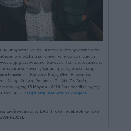
cts θα μπορέσουν να συμμετάσχουν στο εργαστήριο που
ίδευση στο pitching και one-on-one συναντήσεις με
ούς, χρηματοδότες και διανομείς. Για να υποβάλετε το
α πρόκειται να κάνετε γύρισμα, ή να έχετε ένα σενάριο
όρεια Μακεδονία, Βοσνία & Ερζεγοβίνη, Βουλγαρία,
ος, Μαυροβούνιο, Ρουμανία, Σερβία, Σλοβενία,
ject σας
ως τις 15 Μαρτίου 2019
(late deadline ως τις
site του LAGFF:
lagff.org/international-project-
νέα, ακολουθήστε το LAGFF στο Facebook και στο
#LAGFF2019).