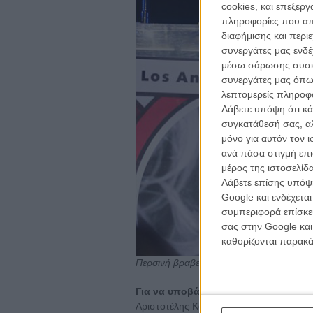
cookies, και επεξε
πληροφορίες που απο
διαφήμισης και περι
συνεργάτες μας ενδέ
μέσω σάρωσης συσκευ
συνεργάτες μας όπω
λεπτομερείς πληροφορ
Λάβετε υπόψη ότι κά
συγκατάθεσή σας, αλ
μόνο για αυτόν τον 
ανά πάσα στιγμή επι
μέρος της ιστοσελίδα
Λάβετε επίσης υπόψη
Google και ενδέχετα
συμπεριφορά επίσκεψ
σας στην Google και
καθορίζονται παρακ
Περσινή βραβευμένη, η Δώρα Μασκλαβάν
Για να υποβάλετε την ταινία σας στ
Αριστοτέλης Κατοπόδης, ανακοίνωσε τις