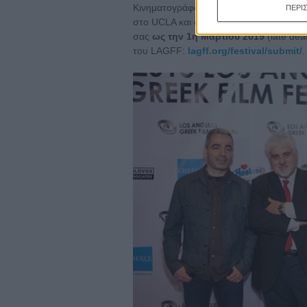
Κινηματογράφου του Λος Αντζελες (LAGFF
ΠΕΡΙ
στο UCLA και στον κινηματογράφο Egypt
σας
ως την 1η Μαρτίου 2019
(late dea
του LAGFF:
lagff.org/festival/submit/
.