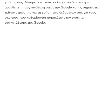
χρήσης σας. Μπορείτε να κάνετε κλικ για να δώσετε ή να
αρνηθείτε τη συγκατάθεσή σας στην Google και τις σημάνσεις
τρίτων μερών της για τη χρήση των δεδομένων σας για τους
σκοπούς που καθορίζονται παρακάτω στην ενότητα
συγκατάθεσης της Google.
Διαβάστε περισσότερα για το «Flashmob»
Περισσότερος Μίκαελ Χάνεκε:
O Μίκαελ Χάνεκε μιλά στο Flix
Επάγγελμα Σκηνοθέτης. Ο Μίκαελ Χάνεκε μπροστά από την
κάμερα
Οι 10 καλύτερες ταινίες όλων των εποχών κατά τον Μίκαελ
Χάνεκε!