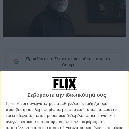
Προσθέστε το Flix στις προτιμήσεις σας στο
Google
Ενώ όλοι ήλπιζαν πως το «Flashmob» θα ξεκινούσε σύντομα
γυρίσματα – ο Χάνεκε σύμφωνα με πληροφορίες περίμενε καιρό την
Σεβόμαστε την ιδιωτικότητά σας
υποψήφια πρωταγωνίστριά του να βρει τον απαραίτητο χρόνο- ο
σκηνοθέτης ανακοίνωσε μόλις στο
«Le Parisien»
, ότι το φιλμ δεν
Εμείς και οι συνεργάτες μας αποθηκεύουμε και/ή έχουμε
υπάρχει πια στα μελλοντικά του σχέδια. «Είχα ένα φιλμ στο στάδιο
πρόσβαση σε πληροφορίες σε μια συσκευή, όπως τα cookies,
της προετοιμασίας, αλλά αποφάσισα να το εγκαταλείψω για
και επεξεργαζόμαστε προσωπικά δεδομένα, όπως μοναδικοί
πολλούς λόγους που δεν θα ήθελα να συζητήσω» λέει ο
αναγνωριστικοί και προσαρμοσμένες πληροφορίες που
Αυστριακός σκηνοθέτης.
αποστέλλονται από μια συσκευή για εξατομικευμένες διαφημίσεις