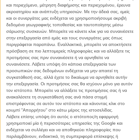
και περιεχόμενο, μέτρηση διαφήμισης και περιεχομένου, έρευνα
Το φιλμ θα ήταν η ιστορία μιας ομάδας ανθρώπων που
ακροατηρίου και ανάπτυξη υπηρεσιών.
Με την άδειά σας, εμείς
συναντιούνται μέσα από το internet για να οργανώσουν ένα
και οι συνεργάτες μας ενδέχεται να χρησιμοποιήσουμε ακριβή
flashmob, το οποίο θα λάμβανε χώρα στο τέλος του φιλμ. Τώρα
δεδομένα γεωγραφικής τοποθεσίας και ταυτοποίησης μέσω
ούτε το flashmob ούτε φυσικά η ταινία θα γίνουν ποτέ, παρά το
σάρωσης συσκευών. Μπορείτε να κάνετε κλικ για να συναινέσετε
γεγονός ότι η ματιά του Χάνεκε πάνω στην κουλτούρα του internet
στην επεξεργασία από εμάς και τους συνεργάτες μας όπως
και των social media.
περιγράφεται παραπάνω. Εναλλακτικά, μπορείτε να αποκτήσετε
πρόσβαση σε πιο λεπτομερείς πληροφορίες και να αλλάξετε τις
Ομως ακόμη κι αν αυτό το φιλμ είναι παρελθόν, ένα άλλο υπάρχει
προτιμήσεις σας πριν συναινέσετε ή να αρνηθείτε να
ήδη στο μυαλό του, το οποίο θα γυριστεί όπως και η τελευταία του
συναινέσετε.
Λάβετε υπόψη ότι κάποια επεξεργασία των
ταινία «Amour», στην Γαλλία, στην οποία ο Χάνεκε, όπως δηλώνει
προσωπικών σας δεδομένων ενδέχεται να μην απαιτεί τη
να επισκεφθεί σύντομα για να ξεκινήσει την προετοιμασία του φιλμ.
συγκατάθεσή σας, αλλά έχετε το δικαίωμα να αρνηθείτε αυτήν
την επεξεργασία. Οι προτιμήσεις σας θα ισχύουν μόνο για αυτόν
Περιμένουμε με ανυπομονησία κι ελπίζουμε αυτή τη φορά τα σχέδιά
τον ιστότοπο. Μπορείτε να αλλάξετε τις προτιμήσεις σας ή να
του να προχωρήσουν με μεγαλύτερη ταχύτητα, καθώς μετράμε ήδη
ανακαλέσετε τη συγκατάθεσή σας ανά πάσα στιγμή
τρία χρόνια χωρίς μια δόση από το υπέροχα πικρό και ακαταμάχητο
επιστρέφοντας σε αυτόν τον ιστότοπο και κάνοντας κλικ στο
σινεμά του.
κουμπί "Απορρήτου" στο κάτω μέρος της ιστοσελίδας.
Λάβετε επίσης υπόψη ότι αυτός ο ιστότοπος/η εφαρμογή
χρησιμοποιεί μία ή περισσότερες υπηρεσίες της Google και
ενδέχεται να συλλέγει και να αποθηκεύει πληροφορίες που
περιλαμβάνουν, ενδεικτικά, τη συμπεριφορά επίσκεψης ή