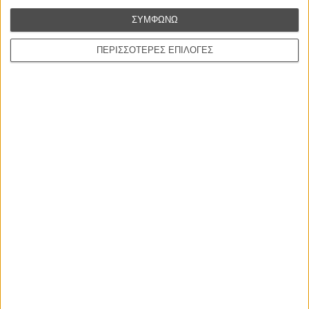
L’ Affaire Bojarski (The Moneymaker)
ΣΥΜΦΩΝΩ
του Ζαν-Πολ Σαλομέ
ΠΕΡΙΣΣΟΤΕΡΕΣ ΕΠΙΛΟΓΕΣ
Γνήσιο Αντίγραφο
Certified Copy (Copie Conforme)
του Αμπάς Κιαροστάμι
Ο Κλειδαράς του Ενός Εκατομμυρίου
Le Million
του Γκρεγκουάρ Βινιερόν
Αυτό που Ξέρουν οι Γυναίκες
Pour le Plaisir
του Ρεέμ Κερισί