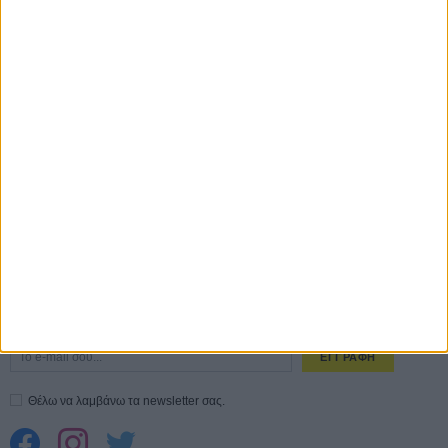
Οδύσσεια
01 ΙΟΥΛ
Save the Date! Δείτε πρώτοι το «Σεξ και Αίμα στο Καμπ Μίασμα»!
05
ΑΥΓ
Ο Τζάρεντ Λέτο αρνείται τις καταγγελίες: «Δεν έχω διαπράξει ποτέ
σεξουαλική επίθεση»
30 ΙΟΥΛ
10 καυτές ταινίες (+ 5 δροσερές επανεκδόσεις) για τον Αύγουστο
01
ΑΥΓ
Spider-Man: Καινούργια Μέρα
30 ΜΑΡ
CONNECT
Εγγράψου στο εβδομαδιαίο newsletter μας.
ΕΓΓΡΑΦΗ
Θέλω να λαμβάνω τα newsletter σας.